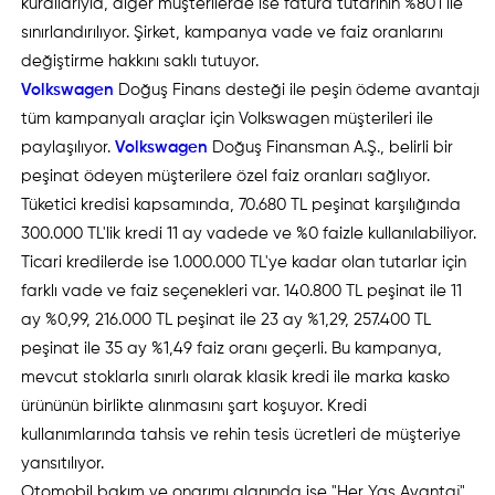
kurallarıyla, diğer müşterilerde ise fatura tutarının %80'i ile
sınırlandırılıyor. Şirket, kampanya vade ve faiz oranlarını
değiştirme hakkını saklı tutuyor.
Volkswagen
Doğuş Finans desteği ile peşin ödeme avantajı
tüm kampanyalı araçlar için Volkswagen müşterileri ile
paylaşılıyor.
Volkswagen
Doğuş Finansman A.Ş., belirli bir
peşinat ödeyen müşterilere özel faiz oranları sağlıyor.
Tüketici kredisi kapsamında, 70.680 TL peşinat karşılığında
300.000 TL'lik kredi 11 ay vadede ve %0 faizle kullanılabiliyor.
Ticari kredilerde ise 1.000.000 TL'ye kadar olan tutarlar için
farklı vade ve faiz seçenekleri var. 140.800 TL peşinat ile 11
ay %0,99, 216.000 TL peşinat ile 23 ay %1,29, 257.400 TL
peşinat ile 35 ay %1,49 faiz oranı geçerli. Bu kampanya,
mevcut stoklarla sınırlı olarak klasik kredi ile marka kasko
ürününün birlikte alınmasını şart koşuyor. Kredi
kullanımlarında tahsis ve rehin tesis ücretleri de müşteriye
yansıtılıyor.
Otomobil bakım ve onarımı alanında ise "Her Yaş Avantaj"