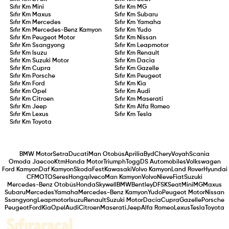
Sıfır Km
Mini
Sıfır Km
MG
Sıfır Km
Maxus
Sıfır Km
Subaru
Sıfır Km
Mercedes
Sıfır Km
Yamaha
Sıfır Km
Mercedes-Benz Kamyon
Sıfır Km
Yudo
Sıfır Km
Peugeot Motor
Sıfır Km
Nissan
Sıfır Km
Ssangyong
Sıfır Km
Leapmotor
Sıfır Km
Isuzu
Sıfır Km
Renault
Sıfır Km
Suzuki Motor
Sıfır Km
Dacia
Sıfır Km
Cupra
Sıfır Km
Gazelle
Sıfır Km
Porsche
Sıfır Km
Peugeot
Sıfır Km
Ford
Sıfır Km
Kia
Sıfır Km
Opel
Sıfır Km
Audi
Sıfır Km
Citroen
Sıfır Km
Maserati
Sıfır Km
Jeep
Sıfır Km
Alfa Romeo
Sıfır Km
Lexus
Sıfır Km
Tesla
Sıfır Km
Toyota
BMW Motor
Setra
Ducati
Man Otobüs
Aprilia
Byd
Chery
Voyah
Scania
Omoda Jaecoo
Ktm
Honda Motor
Triumph
Togg
DS Automobiles
Volkswagen
Ford Kamyon
Daf Kamyon
Skoda
Fest
Kawasaki
Volvo Kamyon
Land Rover
Hyundai
CFMOTO
Seres
Hongqı
Iveco
Man Kamyon
Volvo
Nieve
Fiat
Suzuki
Mercedes-Benz Otobüs
Honda
Skywell
BMW
Bentley
DFSK
Seat
Mini
MG
Maxus
Subaru
Mercedes
Yamaha
Mercedes-Benz Kamyon
Yudo
Peugeot Motor
Nissan
Ssangyong
Leapmotor
Isuzu
Renault
Suzuki Motor
Dacia
Cupra
Gazelle
Porsche
Peugeot
Ford
Kia
Opel
Audi
Citroen
Maserati
Jeep
Alfa Romeo
Lexus
Tesla
Toyota