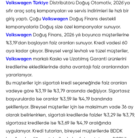
Volkswagen Türkiye
Distribütörü Doğuş Otomotiv, 2026’ya
sıfır araç satış kampanyaları ve servis indirimleri ile hızlı bir
giriş yaptı. Çoğu
Volkswagen
Doğuş Finans destekli
kampanyalarla Doğuş size özel kampanyalar sunuyor.
Volkswagen
Doğuş Finans, 2026 yılı boyunca müşterilerine
%3,19'dan başlayan faiz oranları sunuyor. Kredi vadesi 60
aya kadar çıkıyor. Bireysel vergi levhalı ve tüzel müşteriler,
Volkswagen
markalı Kasko ve Uzatılmış Garanti ürünlerini
kredilerine eklediklerinde daha avantajlı faiz oranlarından
yararlanıyor.
Bu müşteriler için sigortalı kredi seçeneğinde faiz oranları
vadeye göre %3,19 ile %3,79 arasında değişiyor. Sigortasız
başvurularda ise oranlar %3,59 ile %4,19 bandında
şekilleniyor. Bireysel müşteriler için ise maksimum vade 36 ay
olarak belirlenirken, sigortalı kredilerde faizler %3,29 ile %3,79,
sigortasız kredilerde ise %3,69 ile %4,19 aralığında
uygulanıyor. Kredi tutarları, bireysel müşterilerde BDDK