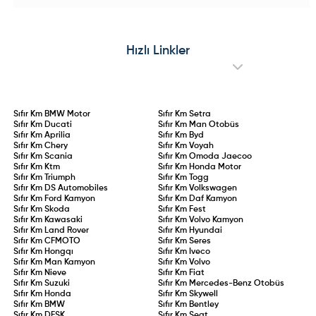
güvencesine bağlandı. İlk kez
çakılmayla pazarın en sert düşüş
ehliyet alan veya ehliyeti iptal
yaşayan elektrikli aracı oldu. Üst
edilip yeniden belge kazanan
üste yaşanan geri çağırma
sürücüler için 2 yıllık aday
operasyonları, kronik mekanik
sürücülük süresi kanunlaştı. 75 ceza
arızalar ve Ford Edsel’i aratmayan
Hızlı Linkler
puanının aşılması, 0,20 promil üzeri
performansıyla model adeta sınıfta
alkol kullanımı veya kural
kaldı.
ihlallerinin tekrarı durumunda
ehliyet doğrudan iptal edilecek.
Sıfır Km
BMW Motor
Sıfır Km
Setra
Sıfır Km
Ducati
Sıfır Km
Man Otobüs
Sıfır Km
Aprilia
Sıfır Km
Byd
Sıfır Km
Chery
Sıfır Km
Voyah
Sıfır Km
Scania
Sıfır Km
Omoda Jaecoo
Sıfır Km
Ktm
Sıfır Km
Honda Motor
Sıfır Km
Triumph
Sıfır Km
Togg
Sıfır Km
DS Automobiles
Sıfır Km
Volkswagen
Sıfır Km
Ford Kamyon
Sıfır Km
Daf Kamyon
Sıfır Km
Skoda
Sıfır Km
Fest
Sıfır Km
Kawasaki
Sıfır Km
Volvo Kamyon
Sıfır Km
Land Rover
Sıfır Km
Hyundai
Sıfır Km
CFMOTO
Sıfır Km
Seres
Sıfır Km
Hongqı
Sıfır Km
Iveco
Sıfır Km
Man Kamyon
Sıfır Km
Volvo
Sıfır Km
Nieve
Sıfır Km
Fiat
Sıfır Km
Suzuki
Sıfır Km
Mercedes-Benz Otobüs
Sıfır Km
Honda
Sıfır Km
Skywell
Sıfır Km
BMW
Sıfır Km
Bentley
Sıfır Km
DFSK
Sıfır Km
Seat