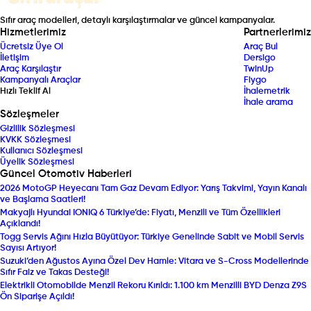
Sıfır araç modelleri, detaylı karşılaştırmalar ve güncel kampanyalar.
Hizmetlerimiz
Partnerlerimiz
Ücretsiz Üye Ol
Araç Bul
İletişim
Dersigo
Araç Karşılaştır
TwinUp
Kampanyalı Araçlar
Fiygo
Hızlı Teklif Al
İhalemetrik
İhale arama
Sözleşmeler
Gizlilik Sözleşmesi
KVKK Sözleşmesi
Kullanıcı Sözleşmesi
Üyelik Sözleşmesi
Güncel Otomotiv Haberleri
2026 MotoGP Heyecanı Tam Gaz Devam Ediyor: Yarış Takvimi, Yayın Kanalı
ve Başlama Saatleri!
Makyajlı Hyundai IONIQ 6 Türkiye’de: Fiyatı, Menzili ve Tüm Özellikleri
Açıklandı!
Togg Servis Ağını Hızla Büyütüyor: Türkiye Genelinde Sabit ve Mobil Servis
Sayısı Artıyor!
Suzuki’den Ağustos Ayına Özel Dev Hamle: Vitara ve S-Cross Modellerinde
Sıfır Faiz ve Takas Desteği!
Elektrikli Otomobilde Menzil Rekoru Kırıldı: 1.100 km Menzilli BYD Denza Z9S
Ön Siparişe Açıldı!