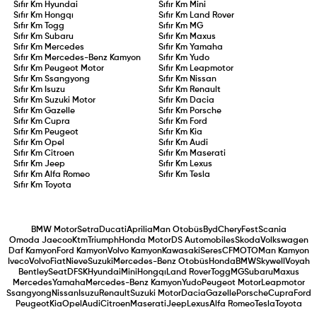
Sıfır Km
Hyundai
Sıfır Km
Mini
Sıfır Km
Hongqı
Sıfır Km
Land Rover
Sıfır Km
Togg
Sıfır Km
MG
Sıfır Km
Subaru
Sıfır Km
Maxus
Sıfır Km
Mercedes
Sıfır Km
Yamaha
Sıfır Km
Mercedes-Benz Kamyon
Sıfır Km
Yudo
Sıfır Km
Peugeot Motor
Sıfır Km
Leapmotor
Sıfır Km
Ssangyong
Sıfır Km
Nissan
Sıfır Km
Isuzu
Sıfır Km
Renault
Sıfır Km
Suzuki Motor
Sıfır Km
Dacia
Sıfır Km
Gazelle
Sıfır Km
Porsche
Sıfır Km
Cupra
Sıfır Km
Ford
Sıfır Km
Peugeot
Sıfır Km
Kia
Sıfır Km
Opel
Sıfır Km
Audi
Sıfır Km
Citroen
Sıfır Km
Maserati
Sıfır Km
Jeep
Sıfır Km
Lexus
Sıfır Km
Alfa Romeo
Sıfır Km
Tesla
Sıfır Km
Toyota
BMW Motor
Setra
Ducati
Aprilia
Man Otobüs
Byd
Chery
Fest
Scania
Omoda Jaecoo
Ktm
Triumph
Honda Motor
DS Automobiles
Skoda
Volkswagen
Daf Kamyon
Ford Kamyon
Volvo Kamyon
Kawasaki
Seres
CFMOTO
Man Kamyon
Iveco
Volvo
Fiat
Nieve
Suzuki
Mercedes-Benz Otobüs
Honda
BMW
Skywell
Voyah
Bentley
Seat
DFSK
Hyundai
Mini
Hongqı
Land Rover
Togg
MG
Subaru
Maxus
Mercedes
Yamaha
Mercedes-Benz Kamyon
Yudo
Peugeot Motor
Leapmotor
Ssangyong
Nissan
Isuzu
Renault
Suzuki Motor
Dacia
Gazelle
Porsche
Cupra
Ford
Peugeot
Kia
Opel
Audi
Citroen
Maserati
Jeep
Lexus
Alfa Romeo
Tesla
Toyota