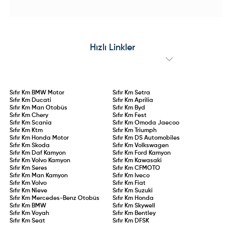
ünitesine kavuşan e-Amarok
teması, Advanced Comfort®
prototype testleri sürdürülüyor. Çift
koltuklar ve yenilikçi C-Zen lounge
motorlu dört tekerlekten çekiş
kokpitiyle konforu ön plana
altyapısı, yüksek batarya
çıkarıyor. 145 HP hibrit ve 83 kW
kapasitesi ve hızlı şarj desteğiyle
elektrikli motor seçenekleriyle
öne çıkacak olan elektrikli
sunulan Collection serisi, stil ve
Amarok’un, madencilik, filolar ve
pratikliği bir arada arayan
Hızlı Linkler
çevreci pikap tutkunları için küresel
sürücülere hitap ediyor.
pazarlara sunulması hedefleniyor.
Sıfır Km
BMW Motor
Sıfır Km
Setra
Sıfır Km
Ducati
Sıfır Km
Aprilia
Sıfır Km
Man Otobüs
Sıfır Km
Byd
Sıfır Km
Chery
Sıfır Km
Fest
Sıfır Km
Scania
Sıfır Km
Omoda Jaecoo
Sıfır Km
Ktm
Sıfır Km
Triumph
Sıfır Km
Honda Motor
Sıfır Km
DS Automobiles
Sıfır Km
Skoda
Sıfır Km
Volkswagen
Sıfır Km
Daf Kamyon
Sıfır Km
Ford Kamyon
Sıfır Km
Volvo Kamyon
Sıfır Km
Kawasaki
Sıfır Km
Seres
Sıfır Km
CFMOTO
Sıfır Km
Man Kamyon
Sıfır Km
Iveco
Sıfır Km
Volvo
Sıfır Km
Fiat
Sıfır Km
Nieve
Sıfır Km
Suzuki
Sıfır Km
Mercedes-Benz Otobüs
Sıfır Km
Honda
Sıfır Km
BMW
Sıfır Km
Skywell
Sıfır Km
Voyah
Sıfır Km
Bentley
Sıfır Km
Seat
Sıfır Km
DFSK