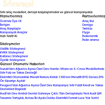
Sıfır araç modelleri, detaylı karşılaştırmalar ve güncel kampanyalar.
Hizmetlerimiz
Partnerlerimiz
Ücretsiz Üye Ol
Araç Bul
İletişim
Dersigo
Araç Karşılaştır
TwinUp
Kampanyalı Araçlar
Fiygo
Hızlı Teklif Al
İhalemetrik
İhale arama
Sözleşmeler
Gizlilik Sözleşmesi
KVKK Sözleşmesi
Kullanıcı Sözleşmesi
Üyelik Sözleşmesi
Güncel Otomotiv Haberleri
Suzuki’den Ağustos Ayına Özel Dev Hamle: Vitara ve S-Cross Modellerinde
Sıfır Faiz ve Takas Desteği!
Elektrikli Otomobilde Menzil Rekoru Kırıldı: 1.100 km Menzilli BYD Denza Z9S
Ön Siparişe Açıldı!
Peugeot’dan Ağustos Ayına Özel Dev Kampanya: Sıfır Faizli Kredi ve Takas
Destekleri Başladı!
Audi’nin Dev Amiral Gemisi Sahneye Çıktı: Tüm Detaylarıyla Yeni Audi Q9!
Tasarımı Tartışıldı, Kotası İki Ayda Doldu: Elektrikli Ferrari Luce Yok Sattı!