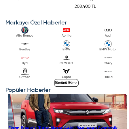
208.400 TL
Markaya Özel Haberler
Alfa Romeo
Aprilia
Audi
Bentley
BMW
BMW Motor
Byd
CFMOTO
Chery
Citroen
Cupra
Dacia
Tümünü Gör
Popüler Haberler
Ekran Büyüdü, Turbo Motor Geldi: Yenilenen Ekonomik