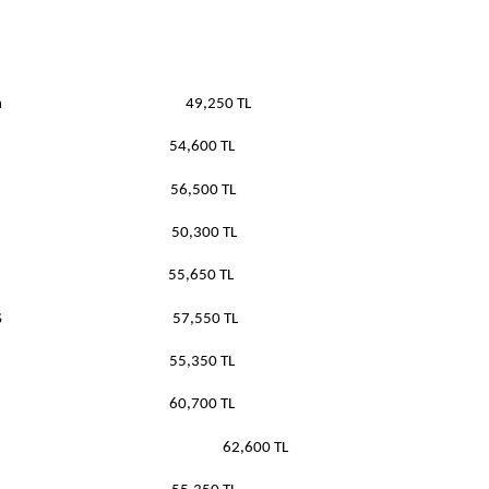
750 Yaris 1.33 Fun 49,250 TL
ultidrive S 54,600 TL
k Multidrive S 56,500 TL
n Special 50,300 TL
l Multidrive S 55,650 TL
pack Multidrive S 57,550 TL
3 Style 55,350 TL
Multidrive S 60,700 TL
ypack Multidrive S 62,600 TL