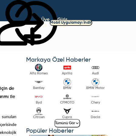
Üye
Giriş
Mobil Uygulamayı İndir
Ol
Yap
Markaya Özel Haberler
Alfa Romeo
Aprilia
Audi
Bentley
BMW
BMW Motor
için de
rımı ile
Byd
CFMOTO
Chery
e sunulan
Citroen
Cupra
Dacia
Tümünü Gör
çerisinde
Popüler Haberler
teknolojik