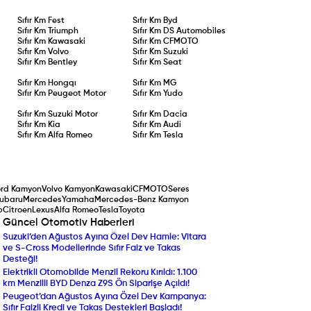
sunulması
hedefleniyor.
Sıfır Km
Fest
Sıfır Km
Byd
Sıfır Km
Triumph
Sıfır Km
DS Automobiles
Sıfır Km
Kawasaki
Sıfır Km
CFMOTO
Sıfır Km
Volvo
Sıfır Km
Suzuki
Sıfır Km
Bentley
Sıfır Km
Seat
Sıfır Km
Hongqı
Sıfır Km
MG
Sıfır Km
Peugeot Motor
Sıfır Km
Yudo
Sıfır Km
Suzuki Motor
Sıfır Km
Dacia
Sıfır Km
Kia
Sıfır Km
Audi
Sıfır Km
Alfa Romeo
Sıfır Km
Tesla
ord Kamyon
Volvo Kamyon
Kawasaki
CFMOTO
Seres
ubaru
Mercedes
Yamaha
Mercedes-Benz Kamyon
p
Citroen
Lexus
Alfa Romeo
Tesla
Toyota
Güncel Otomotiv Haberleri
Suzuki’den Ağustos Ayına Özel Dev Hamle: Vitara
Yenilenen Mercedes-Ben
ve S-Cross Modellerinde Sıfır Faiz ve Takas
Compact SUV Segmentin
Desteği!
Yılın Ticari Aracı Seçildi:
Elektrikli Otomobilde Menzil Rekoru Kırıldı: 1.100
DAF XF Electric Sahneye 
km Menzilli BYD Denza Z9S Ön Siparişe Açıldı!
Araç Sahipleri Dikkat: 
Peugeot’dan Ağustos Ayına Özel Dev Kampanya:
Randevu ve Ön Ödeme U
Sıfır Faizli Kredi ve Takas Destekleri Başladı!
Ekran Büyüdü, Turbo Mot