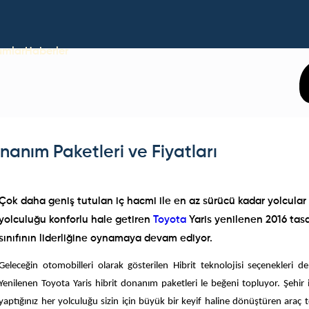
umlar
Haberler
nanım Paketleri ve Fiyatları
Çok daha geniş tutulan iç hacmi ile en az sürücü kadar yolcular 
yolculuğu konforlu hale getiren
Toyota
Yaris yenilenen 2016 tasa
sınıfının liderliğine oynamaya devam ediyor.
Geleceğin otomobilleri olarak gösterilen Hibrit teknolojisi seçenekleri d
Yenilenen Toyota Yaris hibrit donanım paketleri le beğeni topluyor. Şehir i
yaptığınız her yolculuğu sizin için büyük bir keyif haline dönüştüren araç 