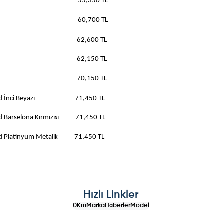
tyle Red 55,350 TL
 Multidrive S 60,700 TL
ack Multidrive S 62,600 TL
s Hybrid Cool 62,150 TL
ris Hybrid Spirit 70,150 TL
d X-Trend İnci Beyazı 71,450 TL
rend Barselona Kırmızısı 71,450 TL
Trend Platinyum Metalik 71,450 TL
Hızlı Linkler
0Km
Marka
Haberler
Model