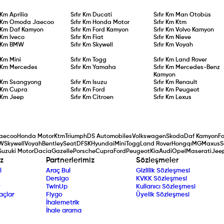
r Km
Aprilia
Sıfır Km
Ducati
Sıfır Km
Man Otobüs
r Km
Omoda Jaecoo
Sıfır Km
Honda Motor
Sıfır Km
Ktm
r Km
Daf Kamyon
Sıfır Km
Ford Kamyon
Sıfır Km
Volvo Kamyon
r Km
Iveco
Sıfır Km
Fiat
Sıfır Km
Nieve
r Km
BMW
Sıfır Km
Skywell
Sıfır Km
Voyah
r Km
Mini
Sıfır Km
Togg
Sıfır Km
Land Rover
r Km
Mercedes
Sıfır Km
Yamaha
Sıfır Km
Mercedes-Benz
Kamyon
r Km
Ssangyong
Sıfır Km
Isuzu
Sıfır Km
Renault
r Km
Cupra
Sıfır Km
Ford
Sıfır Km
Peugeot
r Km
Jeep
Sıfır Km
Citroen
Sıfır Km
Lexus
aecoo
Honda Motor
Ktm
Triumph
DS Automobiles
Volkswagen
Skoda
Daf Kamyon
F
W
Skywell
Voyah
Bentley
Seat
DFSK
Hyundai
Mini
Togg
Land Rover
Hongqı
MG
Maxus
S
Suzuki Motor
Dacia
Gazelle
Porsche
Cupra
Ford
Peugeot
Kia
Audi
Opel
Maserati
Jee
z
Partnerlerimiz
Sözleşmeler
l
Araç Bul
Gizlilik Sözleşmesi
Dersigo
KVKK Sözleşmesi
TwinUp
Kullanıcı Sözleşmesi
açlar
Fiygo
Üyelik Sözleşmesi
İhalemetrik
İhale arama