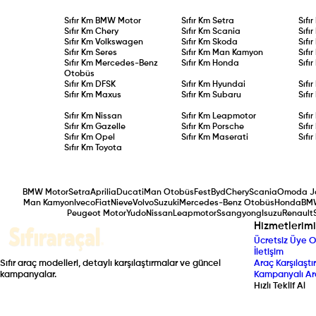
Sıfır Km
BMW Motor
Sıfır Km
Setra
Sıfı
Sıfır Km
Chery
Sıfır Km
Scania
Sıfı
Sıfır Km
Volkswagen
Sıfır Km
Skoda
Sıfı
Sıfır Km
Seres
Sıfır Km
Man Kamyon
Sıfı
Sıfır Km
Mercedes-Benz
Sıfır Km
Honda
Sıfı
Otobüs
Sıfır Km
DFSK
Sıfır Km
Hyundai
Sıfı
Sıfır Km
Maxus
Sıfır Km
Subaru
Sıfı
Sıfır Km
Nissan
Sıfır Km
Leapmotor
Sıfı
Sıfır Km
Gazelle
Sıfır Km
Porsche
Sıfı
Sıfır Km
Opel
Sıfır Km
Maserati
Sıfı
Sıfır Km
Toyota
BMW Motor
Setra
Aprilia
Ducati
Man Otobüs
Fest
Byd
Chery
Scania
Omoda J
Man Kamyon
Iveco
Fiat
Nieve
Volvo
Suzuki
Mercedes-Benz Otobüs
Honda
BM
Peugeot Motor
Yudo
Nissan
Leapmotor
Ssangyong
Isuzu
Renault
Hizmetlerimi
Ücretsiz Üye O
İletişim
Sıfır araç modelleri, detaylı karşılaştırmalar ve güncel
Araç Karşılaştır
kampanyalar.
Kampanyalı Ar
Hızlı Teklif Al