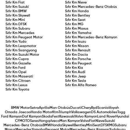
Sıfır Km
Fiat
Sıfır Km
Nieve
Sıfır Km
Suzuki
Sıfır Km
Mercedes-Benz Otobüs
Sıfır Km
BMW
Sıfır Km
Honda
Sıfır Km
Skywell
Sıfır Km
Bentley
Sıfır Km
Mini
Sıfır Km
Seat
Sıfır Km
DFSK
Sıfır Km
MG
Sıfır Km
Subaru
Sıfır Km
Maxus
Sıfır Km
Mercedes
Sıfır Km
Yamaha
Sıfır Km
Peugeot Motor
Sıfır Km
Mercedes-Benz Kamyon
Sıfır Km
Yudo
Sıfır Km
Isuzu
Sıfır Km
Leapmotor
Sıfır Km
Nissan
Sıfır Km
Ssangyong
Sıfır Km
Renault
Sıfır Km
Suzuki Motor
Sıfır Km
Dacia
Sıfır Km
Cupra
Sıfır Km
Porsche
Sıfır Km
Gazelle
Sıfır Km
Peugeot
Sıfır Km
Ford
Sıfır Km
Kia
Sıfır Km
Opel
Sıfır Km
Audi
Sıfır Km
Maserati
Sıfır Km
Jeep
Sıfır Km
Citroen
Sıfır Km
Tesla
Sıfır Km
Lexus
Sıfır Km
Alfa Romeo
Sıfır Km
Toyota
BMW Motor
Setra
Aprilia
Man Otobüs
Ducati
Chery
Byd
Scania
Voyah
Omoda Jaecoo
Honda Motor
Ktm
Triumph
Volkswagen
DS Automobiles
Togg
Ford Kamyon
Daf Kamyon
Skoda
Fest
Kawasaki
Volvo Kamyon
Land Rover
Hyundai
CFMOTO
Seres
Hongqı
Iveco
Man Kamyon
Volvo
Fiat
Nieve
Suzuki
Mercedes-Benz Otobüs
BMW
Honda
Skywell
Bentley
Mini
Seat
DFSK
MG
Subaru
Maxus
Mercedes
Yamaha
Peugeot Motor
Mercedes-Benz Kamyon
Yudo
Isuzu