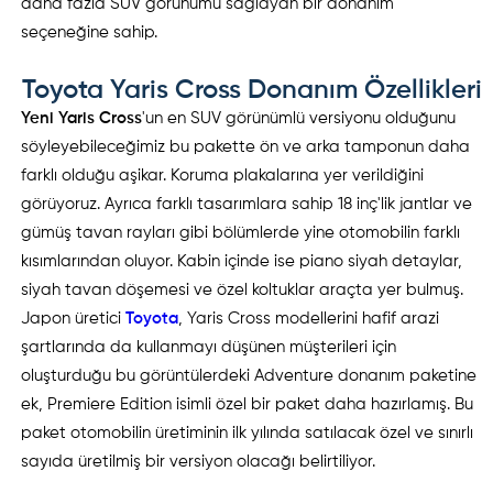
daha fazla SUV görünümü sağlayan bir donanım
seçeneğine sahip.
Toyota Yaris Cross Donanım Özellikleri
Yeni Yaris Cross
'un en SUV görünümlü versiyonu olduğunu
söyleyebileceğimiz bu pakette ön ve arka tamponun daha
farklı olduğu aşikar. Koruma plakalarına yer verildiğini
görüyoruz. Ayrıca farklı tasarımlara sahip 18 inç'lik jantlar ve
gümüş tavan rayları gibi bölümlerde yine otomobilin farklı
kısımlarından oluyor. Kabin içinde ise piano siyah detaylar,
siyah tavan döşemesi ve özel koltuklar araçta yer bulmuş.
Japon üretici
Toyota
, Yaris Cross modellerini hafif arazi
şartlarında da kullanmayı düşünen müşterileri için
oluşturduğu bu görüntülerdeki Adventure donanım paketine
ek, Premiere Edition isimli özel bir paket daha hazırlamış. Bu
paket otomobilin üretiminin ilk yılında satılacak özel ve sınırlı
sayıda üretilmiş bir versiyon olacağı belirtiliyor.