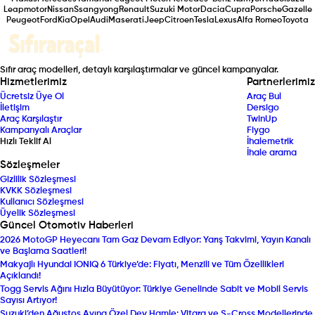
Leapmotor
Nissan
Ssangyong
Renault
Suzuki Motor
Dacia
Cupra
Porsche
Gazelle
Peugeot
Ford
Kia
Opel
Audi
Maserati
Jeep
Citroen
Tesla
Lexus
Alfa Romeo
Toyota
Sıfır araç modelleri, detaylı karşılaştırmalar ve güncel kampanyalar.
Hizmetlerimiz
Partnerlerimiz
Ücretsiz Üye Ol
Araç Bul
İletişim
Dersigo
Araç Karşılaştır
TwinUp
Kampanyalı Araçlar
Fiygo
Hızlı Teklif Al
İhalemetrik
İhale arama
Sözleşmeler
Gizlilik Sözleşmesi
KVKK Sözleşmesi
Kullanıcı Sözleşmesi
Üyelik Sözleşmesi
Güncel Otomotiv Haberleri
2026 MotoGP Heyecanı Tam Gaz Devam Ediyor: Yarış Takvimi, Yayın Kanalı
ve Başlama Saatleri!
Makyajlı Hyundai IONIQ 6 Türkiye’de: Fiyatı, Menzili ve Tüm Özellikleri
Açıklandı!
Togg Servis Ağını Hızla Büyütüyor: Türkiye Genelinde Sabit ve Mobil Servis
Sayısı Artıyor!
Suzuki’den Ağustos Ayına Özel Dev Hamle: Vitara ve S-Cross Modellerinde