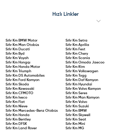
ehliyet alan veya ehliyeti iptal
yaşayan elektrikli aracı oldu. Üst
edilip yeniden belge kazanan
üste yaşanan geri çağırma
sürücüler için 2 yıllık aday
operasyonları, kronik mekanik
sürücülük süresi kanunlaştı. 75 ceza
arızalar ve Ford Edsel’i aratmayan
Hızlı Linkler
puanının aşılması, 0,20 promil üzeri
performansıyla model adeta sınıfta
alkol kullanımı veya kural
kaldı.
ihlallerinin tekrarı durumunda
ehliyet doğrudan iptal edilecek.
Sıfır Km
BMW Motor
Sıfır Km
Setra
Sıfır Km
Man Otobüs
Sıfır Km
Aprilia
Sıfır Km
Ducati
Sıfır Km
Fest
Sıfır Km
Byd
Sıfır Km
Chery
Sıfır Km
Voyah
Sıfır Km
Scania
Sıfır Km
Hongqı
Sıfır Km
Omoda Jaecoo
Sıfır Km
Honda Motor
Sıfır Km
Ktm
Sıfır Km
Triumph
Sıfır Km
Volkswagen
Sıfır Km
DS Automobiles
Sıfır Km
Togg
Sıfır Km
Ford Kamyon
Sıfır Km
Daf Kamyon
Sıfır Km
Skoda
Sıfır Km
Hyundai
Sıfır Km
Kawasaki
Sıfır Km
Volvo Kamyon
Sıfır Km
CFMOTO
Sıfır Km
Seres
Sıfır Km
Iveco
Sıfır Km
Man Kamyon
Sıfır Km
Fiat
Sıfır Km
Volvo
Sıfır Km
Nieve
Sıfır Km
Suzuki
Sıfır Km
Mercedes-Benz Otobüs
Sıfır Km
BMW
Sıfır Km
Honda
Sıfır Km
Skywell
Sıfır Km
Bentley
Sıfır Km
Seat
Sıfır Km
DFSK
Sıfır Km
Mini
Sıfır Km
Land Rover
Sıfır Km
MG