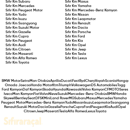
Sıfır Km
Subaru
Sıfır Km
Maxus
Sıfır Km
Mercedes
Sıfır Km
Yamaha
Sıfır Km
Peugeot Motor
Sıfır Km
Mercedes-Benz Kamyon
Sıfır Km
Yudo
Sıfır Km
Nissan
Sıfır Km
Isuzu
Sıfır Km
Leapmotor
Sıfır Km
Ssangyong
Sıfır Km
Renault
Sıfır Km
Suzuki Motor
Sıfır Km
Dacia
Sıfır Km
Gazelle
Sıfır Km
Porsche
Sıfır Km
Cupra
Sıfır Km
Ford
Sıfır Km
Peugeot
Sıfır Km
Kia
Sıfır Km
Audi
Sıfır Km
Opel
Sıfır Km
Citroen
Sıfır Km
Jeep
Sıfır Km
Maserati
Sıfır Km
Tesla
Sıfır Km
Alfa Romeo
Sıfır Km
Lexus
Sıfır Km
Toyota
BMW Motor
Setra
Man Otobüs
Aprilia
Ducati
Fest
Byd
Chery
Voyah
Scania
Hongqı
Omoda Jaecoo
Honda Motor
Ktm
Triumph
Volkswagen
DS Automobiles
Togg
Ford Kamyon
Daf Kamyon
Skoda
Hyundai
Kawasaki
Volvo Kamyon
CFMOTO
Seres
Iveco
Man Kamyon
Fiat
Volvo
Nieve
Suzuki
Mercedes-Benz Otobüs
BMW
Honda
Skywell
Bentley
Seat
DFSK
Mini
Land Rover
MG
Subaru
Maxus
Mercedes
Yamaha
Peugeot Motor
Mercedes-Benz Kamyon
Yudo
Nissan
Isuzu
Leapmotor
Ssangyong
Renault
Suzuki Motor
Dacia
Gazelle
Porsche
Cupra
Ford
Peugeot
Kia
Audi
Opel
Citroen
Jeep
Maserati
Tesla
Alfa Romeo
Lexus
Toyota