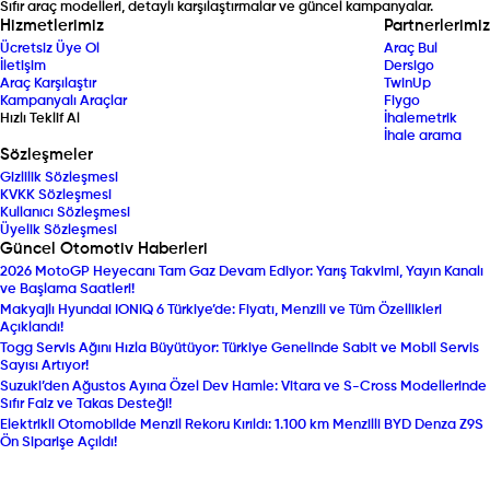
Sıfır araç modelleri, detaylı karşılaştırmalar ve güncel kampanyalar.
Hizmetlerimiz
Partnerlerimiz
Ücretsiz Üye Ol
Araç Bul
İletişim
Dersigo
Araç Karşılaştır
TwinUp
Kampanyalı Araçlar
Fiygo
Hızlı Teklif Al
İhalemetrik
İhale arama
Sözleşmeler
Gizlilik Sözleşmesi
KVKK Sözleşmesi
Kullanıcı Sözleşmesi
Üyelik Sözleşmesi
Güncel Otomotiv Haberleri
2026 MotoGP Heyecanı Tam Gaz Devam Ediyor: Yarış Takvimi, Yayın Kanalı
ve Başlama Saatleri!
Makyajlı Hyundai IONIQ 6 Türkiye’de: Fiyatı, Menzili ve Tüm Özellikleri
Açıklandı!
Togg Servis Ağını Hızla Büyütüyor: Türkiye Genelinde Sabit ve Mobil Servis
Sayısı Artıyor!
Suzuki’den Ağustos Ayına Özel Dev Hamle: Vitara ve S-Cross Modellerinde
Sıfır Faiz ve Takas Desteği!
Elektrikli Otomobilde Menzil Rekoru Kırıldı: 1.100 km Menzilli BYD Denza Z9S
Ön Siparişe Açıldı!