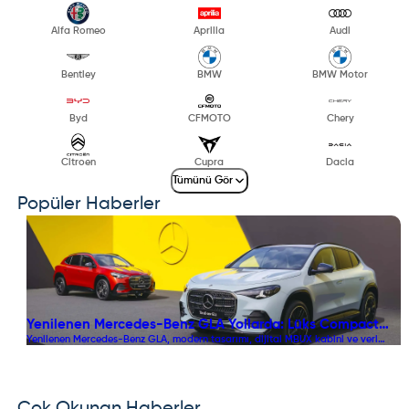
Alfa Romeo
Aprilia
Audi
Bentley
BMW
BMW Motor
Byd
CFMOTO
Chery
Citroen
Cupra
Dacia
Tümünü Gör
Popüler Haberler
Yenilenen Mercedes-Benz GLA Yollarda: Lüks Compact
Yenilenen Mercedes-Benz GLA, modern tasarımı, dijital MBUX kabini ve verimli
SUV Segmentinde Dengeler Değişiyor!
hibrit motor seçenekleriyle lüks compact SUV sınıfında öne çıkıyor. Şehir içi ve
arazi kullanımına uygun yapısıyla dikkat çeken modeli incelemek,
segmentindeki diğer rakipleriyle detaylı araç karşılaştırma işlemlerini
yapmak, en güncel fiyat listesi detaylarına ulaşmak ve dönemsel sunulan
kampanyalı araçlar fırsatlarını keşfetmek için platformumuzu ziyaret ederek