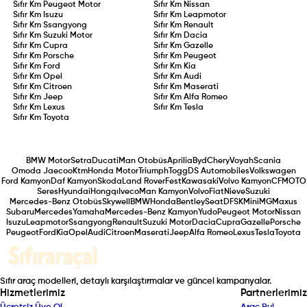
Sıfır Km
Peugeot Motor
Sıfır Km
Nissan
Sıfır Km
Isuzu
Sıfır Km
Leapmotor
Sıfır Km
Ssangyong
Sıfır Km
Renault
Sıfır Km
Suzuki Motor
Sıfır Km
Dacia
Sıfır Km
Cupra
Sıfır Km
Gazelle
Sıfır Km
Porsche
Sıfır Km
Peugeot
Sıfır Km
Ford
Sıfır Km
Kia
Sıfır Km
Opel
Sıfır Km
Audi
Sıfır Km
Citroen
Sıfır Km
Maserati
Sıfır Km
Jeep
Sıfır Km
Alfa Romeo
Sıfır Km
Lexus
Sıfır Km
Tesla
Sıfır Km
Toyota
BMW Motor
Setra
Ducati
Man Otobüs
Aprilia
Byd
Chery
Voyah
Scania
Omoda Jaecoo
Ktm
Honda Motor
Triumph
Togg
DS Automobiles
Volkswagen
Ford Kamyon
Daf Kamyon
Skoda
Land Rover
Fest
Kawasaki
Volvo Kamyon
CFMOTO
Seres
Hyundai
Hongqı
Iveco
Man Kamyon
Volvo
Fiat
Nieve
Suzuki
Mercedes-Benz Otobüs
Skywell
BMW
Honda
Bentley
Seat
DFSK
Mini
MG
Maxus
Subaru
Mercedes
Yamaha
Mercedes-Benz Kamyon
Yudo
Peugeot Motor
Nissan
Isuzu
Leapmotor
Ssangyong
Renault
Suzuki Motor
Dacia
Cupra
Gazelle
Porsche
Peugeot
Ford
Kia
Opel
Audi
Citroen
Maserati
Jeep
Alfa Romeo
Lexus
Tesla
Toyota
Sıfır araç modelleri, detaylı karşılaştırmalar ve güncel kampanyalar.
Hizmetlerimiz
Partnerlerimiz