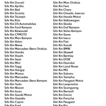
Sıfır Km
Ducati
Sıfır Km
Man Otobüs
Sıfır Km
Aprilia
Sıfır Km
Fest
Sıfır Km
Byd
Sıfır Km
Chery
Sıfır Km
Scania
Sıfır Km
Omoda Jaecoo
Sıfır Km
Triumph
Sıfır Km
Honda Motor
Sıfır Km
Ktm
Sıfır Km
Volkswagen
Sıfır Km
DS Automobiles
Sıfır Km
Skoda
Sıfır Km
Ford Kamyon
Sıfır Km
Daf Kamyon
Sıfır Km
Kawasaki
Sıfır Km
Volvo Kamyon
Sıfır Km
CFMOTO
Sıfır Km
Seres
Sıfır Km
Man Kamyon
Sıfır Km
Iveco
Sıfır Km
Volvo
Sıfır Km
Fiat
Sıfır Km
Nieve
Sıfır Km
Suzuki
Sıfır Km
Mercedes-Benz Otobüs
Sıfır Km
BMW
Sıfır Km
Honda
Sıfır Km
Skywell
Sıfır Km
Voyah
Sıfır Km
Bentley
Sıfır Km
Seat
Sıfır Km
DFSK
Sıfır Km
Mini
Sıfır Km
Hyundai
Sıfır Km
Togg
Sıfır Km
Land Rover
Sıfır Km
Hongqı
Sıfır Km
MG
Sıfır Km
Maxus
Sıfır Km
Subaru
Sıfır Km
Mercedes
Sıfır Km
Yamaha
Sıfır Km
Mercedes-Benz Kamyon
Sıfır Km
Peugeot Motor
Sıfır Km
Yudo
Sıfır Km
Leapmotor
Sıfır Km
Nissan
Sıfır Km
Ssangyong
Sıfır Km
Isuzu
Sıfır Km
Renault
Sıfır Km
Suzuki Motor
Sıfır Km
Dacia
Sıfır Km
Gazelle
Sıfır Km
Porsche
Sıfır Km
Cupra
Sıfır Km
Peugeot
Sıfır Km
Ford
Sıfır Km
Kia