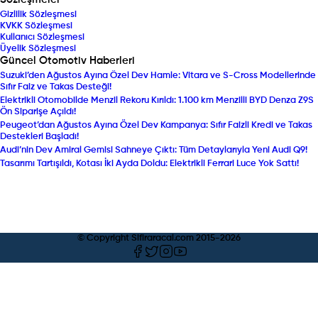
Gizlilik Sözleşmesi
KVKK Sözleşmesi
Kullanıcı Sözleşmesi
Üyelik Sözleşmesi
Güncel Otomotiv Haberleri
Suzuki’den Ağustos Ayına Özel Dev Hamle: Vitara ve S-Cross Modellerinde
Sıfır Faiz ve Takas Desteği!
Elektrikli Otomobilde Menzil Rekoru Kırıldı: 1.100 km Menzilli BYD Denza Z9S
Ön Siparişe Açıldı!
Peugeot’dan Ağustos Ayına Özel Dev Kampanya: Sıfır Faizli Kredi ve Takas
Destekleri Başladı!
Audi’nin Dev Amiral Gemisi Sahneye Çıktı: Tüm Detaylarıyla Yeni Audi Q9!
Tasarımı Tartışıldı, Kotası İki Ayda Doldu: Elektrikli Ferrari Luce Yok Sattı!
© Copyright Sifiraracal.com 2015-
2026