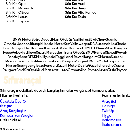
Sıfır Km
Opel
Sıfır Km
Audi
Sıfır Km
Maserati
Sıfır Km
Jeep
Sıfır Km
Citroen
Sıfır Km
Alfa Romeo
Sıfır Km
Lexus
Sıfır Km
Tesla
Sıfır Km
Toyota
BMW Motor
Setra
Ducati
Man Otobüs
Aprilia
Fest
Byd
Chery
Scania
Omoda Jaecoo
Triumph
Honda Motor
Ktm
Volkswagen
DS Automobiles
Skoda
Ford Kamyon
Daf Kamyon
Kawasaki
Volvo Kamyon
CFMOTO
Seres
Man Kamyon
Iveco
Volvo
Fiat
Nieve
Suzuki
Mercedes-Benz Otobüs
BMW
Honda
Skywell
Voyah
Bentley
Seat
DFSK
Mini
Hyundai
Togg
Land Rover
Hongqı
MG
Maxus
Subaru
Mercedes
Yamaha
Mercedes-Benz Kamyon
Peugeot Motor
Yudo
Leapmotor
Nissan
Ssangyong
Isuzu
Renault
Suzuki Motor
Dacia
Gazelle
Porsche
Cupra
Peugeot
Ford
Kia
Opel
Audi
Maserati
Jeep
Citroen
Alfa Romeo
Lexus
Tesla
Toyota
Sıfır araç modelleri, detaylı karşılaştırmalar ve güncel kampanyalar.
Hizmetlerimiz
Partnerlerimiz
Ücretsiz Üye Ol
Araç Bul
İletişim
Dersigo
Araç Karşılaştır
TwinUp
Kampanyalı Araçlar
Fiygo
Hızlı Teklif Al
İhalemetrik
İhale arama
Sözleşmeler