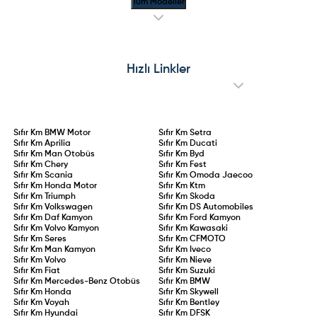
Tüm Modeller
Hızlı Linkler
Sıfır Km
BMW Motor
Sıfır Km
Setra
Sıfır Km
Aprilia
Sıfır Km
Ducati
Sıfır Km
Man Otobüs
Sıfır Km
Byd
Sıfır Km
Chery
Sıfır Km
Fest
Sıfır Km
Scania
Sıfır Km
Omoda Jaecoo
Sıfır Km
Honda Motor
Sıfır Km
Ktm
Sıfır Km
Triumph
Sıfır Km
Skoda
Sıfır Km
Volkswagen
Sıfır Km
DS Automobiles
Sıfır Km
Daf Kamyon
Sıfır Km
Ford Kamyon
Sıfır Km
Volvo Kamyon
Sıfır Km
Kawasaki
Sıfır Km
Seres
Sıfır Km
CFMOTO
Sıfır Km
Man Kamyon
Sıfır Km
Iveco
Sıfır Km
Volvo
Sıfır Km
Nieve
Sıfır Km
Fiat
Sıfır Km
Suzuki
Sıfır Km
Mercedes-Benz Otobüs
Sıfır Km
BMW
Sıfır Km
Honda
Sıfır Km
Skywell
Sıfır Km
Voyah
Sıfır Km
Bentley
Sıfır Km
Hyundai
Sıfır Km
DFSK