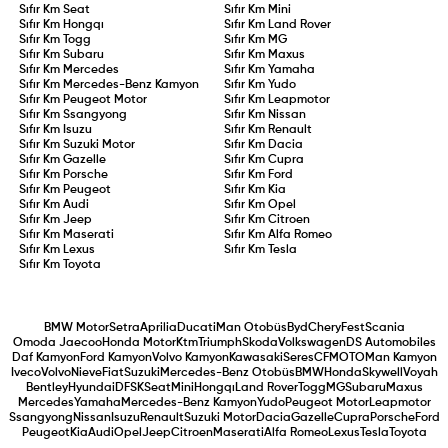
Sıfır Km
Seat
Sıfır Km
Mini
Sıfır Km
Hongqı
Sıfır Km
Land Rover
Sıfır Km
Togg
Sıfır Km
MG
Sıfır Km
Subaru
Sıfır Km
Maxus
Sıfır Km
Mercedes
Sıfır Km
Yamaha
Sıfır Km
Mercedes-Benz Kamyon
Sıfır Km
Yudo
Sıfır Km
Peugeot Motor
Sıfır Km
Leapmotor
Sıfır Km
Ssangyong
Sıfır Km
Nissan
Sıfır Km
Isuzu
Sıfır Km
Renault
Sıfır Km
Suzuki Motor
Sıfır Km
Dacia
Sıfır Km
Gazelle
Sıfır Km
Cupra
Sıfır Km
Porsche
Sıfır Km
Ford
Sıfır Km
Peugeot
Sıfır Km
Kia
Sıfır Km
Audi
Sıfır Km
Opel
Sıfır Km
Jeep
Sıfır Km
Citroen
Sıfır Km
Maserati
Sıfır Km
Alfa Romeo
Sıfır Km
Lexus
Sıfır Km
Tesla
Sıfır Km
Toyota
BMW Motor
Setra
Aprilia
Ducati
Man Otobüs
Byd
Chery
Fest
Scania
Omoda Jaecoo
Honda Motor
Ktm
Triumph
Skoda
Volkswagen
DS Automobiles
Daf Kamyon
Ford Kamyon
Volvo Kamyon
Kawasaki
Seres
CFMOTO
Man Kamyon
Iveco
Volvo
Nieve
Fiat
Suzuki
Mercedes-Benz Otobüs
BMW
Honda
Skywell
Voyah
Bentley
Hyundai
DFSK
Seat
Mini
Hongqı
Land Rover
Togg
MG
Subaru
Maxus
Mercedes
Yamaha
Mercedes-Benz Kamyon
Yudo
Peugeot Motor
Leapmotor
Ssangyong
Nissan
Isuzu
Renault
Suzuki Motor
Dacia
Gazelle
Cupra
Porsche
Ford
Peugeot
Kia
Audi
Opel
Jeep
Citroen
Maserati
Alfa Romeo
Lexus
Tesla
Toyota