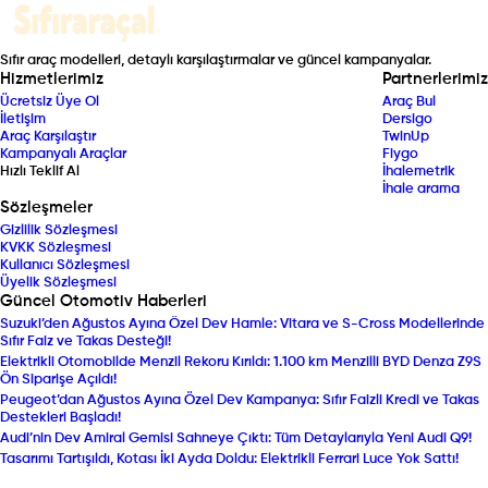
Sıfır araç modelleri, detaylı karşılaştırmalar ve güncel kampanyalar.
Hizmetlerimiz
Partnerlerimiz
Ücretsiz Üye Ol
Araç Bul
İletişim
Dersigo
Araç Karşılaştır
TwinUp
Kampanyalı Araçlar
Fiygo
Hızlı Teklif Al
İhalemetrik
İhale arama
Sözleşmeler
Gizlilik Sözleşmesi
KVKK Sözleşmesi
Kullanıcı Sözleşmesi
Üyelik Sözleşmesi
Güncel Otomotiv Haberleri
Suzuki’den Ağustos Ayına Özel Dev Hamle: Vitara ve S-Cross Modellerinde
Sıfır Faiz ve Takas Desteği!
Elektrikli Otomobilde Menzil Rekoru Kırıldı: 1.100 km Menzilli BYD Denza Z9S
Ön Siparişe Açıldı!
Peugeot’dan Ağustos Ayına Özel Dev Kampanya: Sıfır Faizli Kredi ve Takas
Destekleri Başladı!
Audi’nin Dev Amiral Gemisi Sahneye Çıktı: Tüm Detaylarıyla Yeni Audi Q9!
Tasarımı Tartışıldı, Kotası İki Ayda Doldu: Elektrikli Ferrari Luce Yok Sattı!