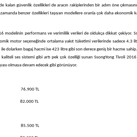
e kalan güvenlik özellikleri de aracın rakiplerinden bir adım öne çıkmasını
 zamanda benzer özellikleri taşıyan modellere oranla çok daha ekonomik ka
6 modelinin performans ve verimlilik verileri de oldukça dikkat çekiyor. 
konomik motor seçeneğinde ortalama yakıt tüketimi verilerinde sadece 4.3 li
ile dolarken bagaj hacmi ise 423 litre gibi son derece geniş bir hacme sahip. 
 kaliteli ses sistemi gibi artı pek çok özelliği sunan SsongYong Tivoli 2016
u rüyası olmaya devam edecek gibi görünüyor.
Paketi 76.900 TL
Paketi 82.000 TL
Paketi 85.500 TL