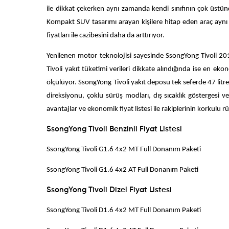
ile dikkat çekerken aynı zamanda kendi sınıfının çok üstünd
Kompakt SUV tasarımı arayan kişilere hitap eden araç aynı
fiyatları ile cazibesini daha da arttırıyor.
Yenilenen motor teknolojisi sayesinde SsongYong Tivoli 201
Tivoli yakıt tüketimi verileri dikkate alındığında ise en e
ölçülüyor. SsongYong Tivoli yakıt deposu tek seferde 47 litre 
direksiyonu, çoklu sürüş modları, dış sıcaklık göstergesi ve
avantajlar ve ekonomik fiyat listesi ile rakiplerinin korkul
SsongYong Tivoli Benzinli Fiyat Listesi
SsongYong Tivoli G1.6 4x2 MT Full Donanım 
SsongYong Tivoli G1.6 4x2 AT Full Donanım 
SsongYong Tivoli Dizel Fiyat Listesi
SsongYong Tivoli D1.6 4x2 MT Full Donanım 