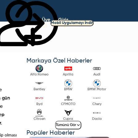
Üye
Giriş
Mobil Uygulamayı İndir
Ol
Yap
Markaya Özel Haberler
Alfa Romeo
Aprilia
Audi
Bentley
BMW
BMW Motor
e
n gün
Byd
CFMOTO
Chery
de
lep
Citroen
Cupra
Dacia
r.
Tümünü Gör
Popüler Haberler
ip olması