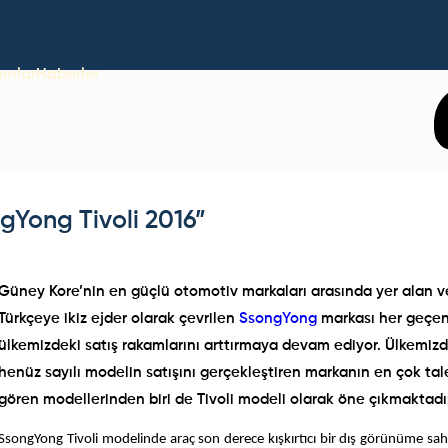
umlar
Haberler
gYong Tivoli 2016”
Güney Kore’nin en güçlü otomotiv markaları arasında yer alan v
Türkçeye ikiz ejder olarak çevrilen
SsongYong
markası her geçe
ülkemizdeki satış rakamlarını arttırmaya devam ediyor. Ülkemiz
henüz sayılı modelin satışını gerçekleştiren markanın en çok ta
gören modellerinden biri de Tivoli modeli olarak öne çıkmaktadı
SsongYong Tivoli modelinde araç son derece kışkırtıcı bir dış görünüme sah