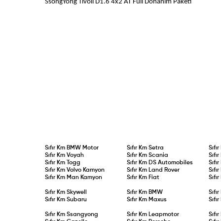
SsongYong Tivoli D1.6 4x2 AT Full Donanım 
Sıfır Km
BMW Motor
Sıfır Km
Setra
Sıfı
Sıfır Km
Voyah
Sıfır Km
Scania
Sıfı
Sıfır Km
Togg
Sıfır Km
DS Automobiles
Sıfı
Sıfır Km
Volvo Kamyon
Sıfır Km
Land Rover
Sıfı
Sıfır Km
Man Kamyon
Sıfır Km
Fiat
Sıfı
Sıfır Km
Skywell
Sıfır Km
BMW
Sıfı
Sıfır Km
Subaru
Sıfır Km
Maxus
Sıfı
Sıfır Km
Ssangyong
Sıfır Km
Leapmotor
Sıfı