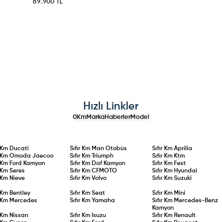
Paketi 89.900 TL
Hızlı Linkler
0Km
Marka
Haberler
Model
r Km
Ducati
Sıfır Km
Man Otobüs
Sıfır Km
Aprilia
r Km
Omoda Jaecoo
Sıfır Km
Triumph
Sıfır Km
Ktm
r Km
Ford Kamyon
Sıfır Km
Daf Kamyon
Sıfır Km
Fest
r Km
Seres
Sıfır Km
CFMOTO
Sıfır Km
Hyundai
r Km
Nieve
Sıfır Km
Volvo
Sıfır Km
Suzuki
r Km
Bentley
Sıfır Km
Seat
Sıfır Km
Mini
r Km
Mercedes
Sıfır Km
Yamaha
Sıfır Km
Mercedes-Benz
Kamyon
r Km
Nissan
Sıfır Km
Isuzu
Sıfır Km
Renault