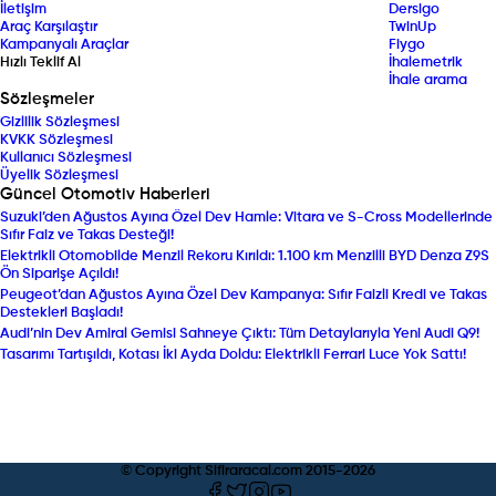
İletişim
Dersigo
Araç Karşılaştır
TwinUp
Kampanyalı Araçlar
Fiygo
Hızlı Teklif Al
İhalemetrik
İhale arama
Sözleşmeler
Gizlilik Sözleşmesi
KVKK Sözleşmesi
Kullanıcı Sözleşmesi
Üyelik Sözleşmesi
Güncel Otomotiv Haberleri
Suzuki’den Ağustos Ayına Özel Dev Hamle: Vitara ve S-Cross Modellerinde
Sıfır Faiz ve Takas Desteği!
Elektrikli Otomobilde Menzil Rekoru Kırıldı: 1.100 km Menzilli BYD Denza Z9S
Ön Siparişe Açıldı!
Peugeot’dan Ağustos Ayına Özel Dev Kampanya: Sıfır Faizli Kredi ve Takas
Destekleri Başladı!
Audi’nin Dev Amiral Gemisi Sahneye Çıktı: Tüm Detaylarıyla Yeni Audi Q9!
Tasarımı Tartışıldı, Kotası İki Ayda Doldu: Elektrikli Ferrari Luce Yok Sattı!
© Copyright Sifiraracal.com 2015-
2026