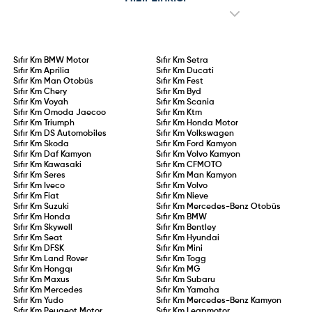
çevreci pikap tutkunları için küresel
sürücülere hitap ediyor.
pazarlara sunulması hedefleniyor.
Sıfır Km
BMW Motor
Sıfır Km
Setra
Sıfır Km
Aprilia
Sıfır Km
Ducati
Sıfır Km
Man Otobüs
Sıfır Km
Fest
Sıfır Km
Chery
Sıfır Km
Byd
Sıfır Km
Voyah
Sıfır Km
Scania
Sıfır Km
Omoda Jaecoo
Sıfır Km
Ktm
Sıfır Km
Triumph
Sıfır Km
Honda Motor
Sıfır Km
DS Automobiles
Sıfır Km
Volkswagen
Sıfır Km
Skoda
Sıfır Km
Ford Kamyon
Sıfır Km
Daf Kamyon
Sıfır Km
Volvo Kamyon
Sıfır Km
Kawasaki
Sıfır Km
CFMOTO
Sıfır Km
Seres
Sıfır Km
Man Kamyon
Sıfır Km
Iveco
Sıfır Km
Volvo
Sıfır Km
Fiat
Sıfır Km
Nieve
Sıfır Km
Suzuki
Sıfır Km
Mercedes-Benz Otobüs
Sıfır Km
Honda
Sıfır Km
BMW
Sıfır Km
Skywell
Sıfır Km
Bentley
Sıfır Km
Seat
Sıfır Km
Hyundai
Sıfır Km
DFSK
Sıfır Km
Mini
Sıfır Km
Land Rover
Sıfır Km
Togg
Sıfır Km
Hongqı
Sıfır Km
MG
Sıfır Km
Maxus
Sıfır Km
Subaru
Sıfır Km
Mercedes
Sıfır Km
Yamaha
Sıfır Km
Yudo
Sıfır Km
Mercedes-Benz Kamyon
Sıfır Km
Peugeot Motor
Sıfır Km
Leapmotor