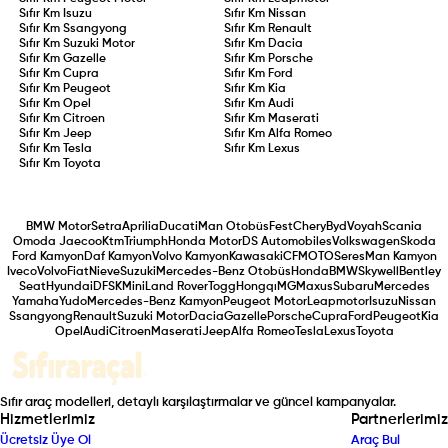
Sıfır Km
Isuzu
Sıfır Km
Nissan
Sıfır Km
Ssangyong
Sıfır Km
Renault
Sıfır Km
Suzuki Motor
Sıfır Km
Dacia
Sıfır Km
Gazelle
Sıfır Km
Porsche
Sıfır Km
Cupra
Sıfır Km
Ford
Sıfır Km
Peugeot
Sıfır Km
Kia
Sıfır Km
Opel
Sıfır Km
Audi
Sıfır Km
Citroen
Sıfır Km
Maserati
Sıfır Km
Jeep
Sıfır Km
Alfa Romeo
Sıfır Km
Tesla
Sıfır Km
Lexus
Sıfır Km
Toyota
BMW Motor
Setra
Aprilia
Ducati
Man Otobüs
Fest
Chery
Byd
Voyah
Scania
Omoda Jaecoo
Ktm
Triumph
Honda Motor
DS Automobiles
Volkswagen
Skoda
Ford Kamyon
Daf Kamyon
Volvo Kamyon
Kawasaki
CFMOTO
Seres
Man Kamyon
Iveco
Volvo
Fiat
Nieve
Suzuki
Mercedes-Benz Otobüs
Honda
BMW
Skywell
Bentley
Seat
Hyundai
DFSK
Mini
Land Rover
Togg
Hongqı
MG
Maxus
Subaru
Mercedes
Yamaha
Yudo
Mercedes-Benz Kamyon
Peugeot Motor
Leapmotor
Isuzu
Nissan
Ssangyong
Renault
Suzuki Motor
Dacia
Gazelle
Porsche
Cupra
Ford
Peugeot
Kia
Opel
Audi
Citroen
Maserati
Jeep
Alfa Romeo
Tesla
Lexus
Toyota
Sıfır araç modelleri, detaylı karşılaştırmalar ve güncel kampanyalar.
Hizmetlerimiz
Partnerlerimiz
Ücretsiz Üye Ol
Araç Bul