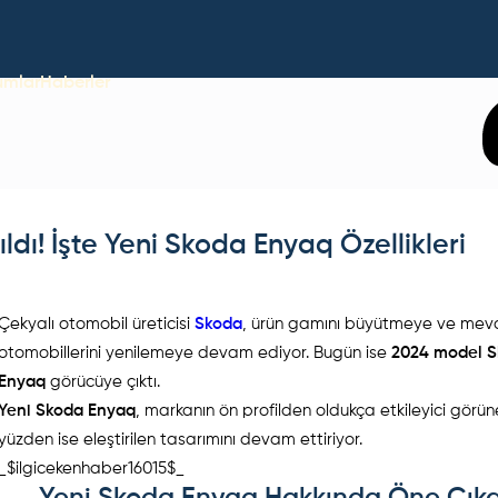
umlar
Haberler
dı! İşte Yeni Skoda Enyaq Özellikleri
Çekyalı otomobil üreticisi
Skoda
, ürün gamını büyütmeye ve mev
otomobillerini yenilemeye devam ediyor. Bugün ise
2024 model 
Enyaq
görücüye çıktı.
Yeni Skoda Enyaq
, markanın ön profilden oldukça etkileyici görün
yüzden ise eleştirilen tasarımını devam ettiriyor.
_$ilgicekenhaber16015$_