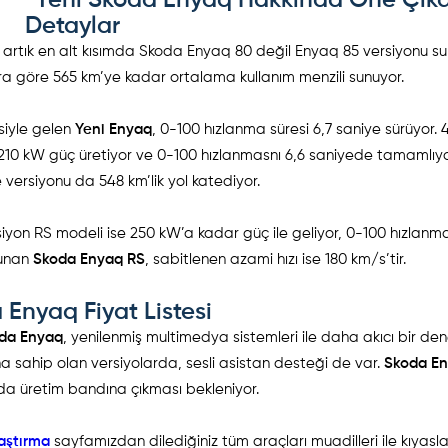
Yeni Skoda Enyaq Hakkında Öne Çık
Detaylar
için artık en alt kısımda Skoda Enyaq 80 değil Enyaq 85 versiyonu su
ara göre 565 km’ye kadar ortalama kullanım menzili sunuyor.
esiyle gelen
Yeni Enyaq
, 0-100 hızlanma süresi 6,7 saniye sürüyor.
 210 kW güç üretiyor ve 0-100 hızlanmasnı 6,6 saniyede tamamlıyo
versiyonu da 548 km’lik yol katediyor.
rsiyon RS modeli ise 250 kW’a kadar güç ile geliyor, 0-100 hızlanm
sunan
Skoda Enyaq RS
, sabitlenen azami hızı ise 180 km/s’tir.
 Enyaq Fiyat Listesi
da Enyaq
, yenilenmiş multimedya sistemleri ile daha akıcı bir de
smına sahip olan versiyolarda, sesli asistan desteği de var.
Skoda E
ında üretim bandına çıkması bekleniyor.
laştırma
sayfamızdan dilediğiniz tüm araçları muadilleri ile kıyasla