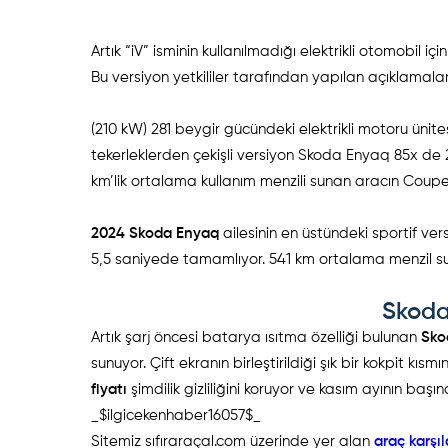
Artık “iV” isminin kullanılmadığı elektrikli otomobil 
Bu versiyon yetkililer tarafından yapılan açıklamal
(210 kW) 281 beygir gücündeki elektrikli motoru ünit
tekerleklerden çekişli versiyon Skoda Enyaq 85x de
km’lik ortalama kullanım menzili sunan aracın Coupe 
2024 Skoda Enyaq
ailesinin en üstündeki sportif ve
5,5 saniyede tamamlıyor. 541 km ortalama menzil 
Skoda
Artık şarj öncesi batarya ısıtma özelliği bulunan
Sko
sunuyor. Çift ekranın birleştirildiği şık bir kokpit kı
fiyatı
şimdilik gizliliğini koruyor ve kasım ayının baş
_$ilgicekenhaber16057$_
Sitemiz sıfıraraçal.com üzerinde yer alan
araç karşı