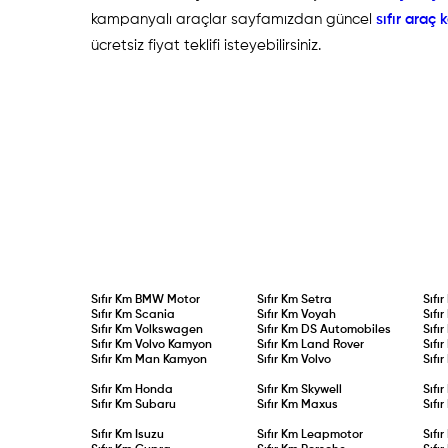
kampanyalı araçlar sayfamızdan güncel
sıfır araç
ücretsiz fiyat teklifi isteyebilirsiniz.
Sıfır Km
BMW Motor
Sıfır Km
Setra
Sıfı
Sıfır Km
Scania
Sıfır Km
Voyah
Sıfı
Sıfır Km
Volkswagen
Sıfır Km
DS Automobiles
Sıfı
Sıfır Km
Volvo Kamyon
Sıfır Km
Land Rover
Sıfı
Sıfır Km
Man Kamyon
Sıfır Km
Volvo
Sıfı
Sıfır Km
Honda
Sıfır Km
Skywell
Sıfı
Sıfır Km
Subaru
Sıfır Km
Maxus
Sıfı
Sıfır Km
Isuzu
Sıfır Km
Leapmotor
Sıfı