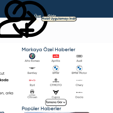
Üye
Giriş
Mobil Uygulamayı İndir
Ol
Yap
Markaya Özel Haberler
Alfa Romeo
Aprilia
Audi
cut
Bentley
BMW
BMW Motor
Skoda
Byd
CFMOTO
Chery
en, arka
Citroen
Cupra
Dacia
Tümünü Gör
Popüler Haberler