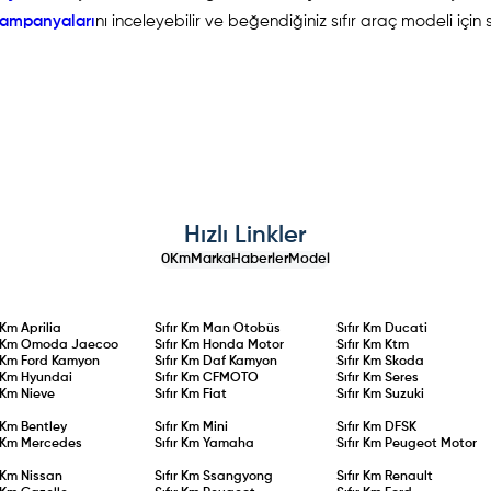
 kampanyaları
nı inceleyebilir ve beğendiğiniz sıfır araç modeli için 
Hızlı Linkler
0Km
Marka
Haberler
Model
r Km
Aprilia
Sıfır Km
Man Otobüs
Sıfır Km
Ducati
r Km
Omoda Jaecoo
Sıfır Km
Honda Motor
Sıfır Km
Ktm
r Km
Ford Kamyon
Sıfır Km
Daf Kamyon
Sıfır Km
Skoda
r Km
Hyundai
Sıfır Km
CFMOTO
Sıfır Km
Seres
r Km
Nieve
Sıfır Km
Fiat
Sıfır Km
Suzuki
r Km
Bentley
Sıfır Km
Mini
Sıfır Km
DFSK
r Km
Mercedes
Sıfır Km
Yamaha
Sıfır Km
Peugeot Motor
r Km
Nissan
Sıfır Km
Ssangyong
Sıfır Km
Renault