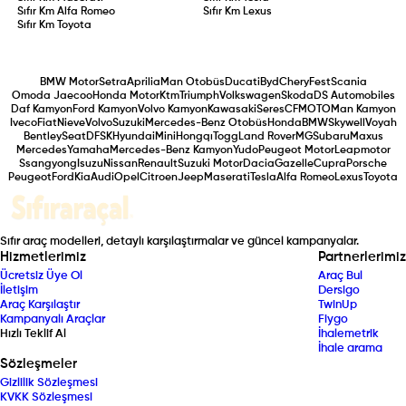
Sıfır Km
Alfa Romeo
Sıfır Km
Lexus
Sıfır Km
Toyota
BMW Motor
Setra
Aprilia
Man Otobüs
Ducati
Byd
Chery
Fest
Scania
Omoda Jaecoo
Honda Motor
Ktm
Triumph
Volkswagen
Skoda
DS Automobiles
Daf Kamyon
Ford Kamyon
Volvo Kamyon
Kawasaki
Seres
CFMOTO
Man Kamyon
Iveco
Fiat
Nieve
Volvo
Suzuki
Mercedes-Benz Otobüs
Honda
BMW
Skywell
Voyah
Bentley
Seat
DFSK
Hyundai
Mini
Hongqı
Togg
Land Rover
MG
Subaru
Maxus
Mercedes
Yamaha
Mercedes-Benz Kamyon
Yudo
Peugeot Motor
Leapmotor
Ssangyong
Isuzu
Nissan
Renault
Suzuki Motor
Dacia
Gazelle
Cupra
Porsche
Peugeot
Ford
Kia
Audi
Opel
Citroen
Jeep
Maserati
Tesla
Alfa Romeo
Lexus
Toyota
Sıfır araç modelleri, detaylı karşılaştırmalar ve güncel kampanyalar.
Hizmetlerimiz
Partnerlerimiz
Ücretsiz Üye Ol
Araç Bul
İletişim
Dersigo
Araç Karşılaştır
TwinUp
Kampanyalı Araçlar
Fiygo
Hızlı Teklif Al
İhalemetrik
İhale arama
Sözleşmeler
Gizlilik Sözleşmesi
KVKK Sözleşmesi