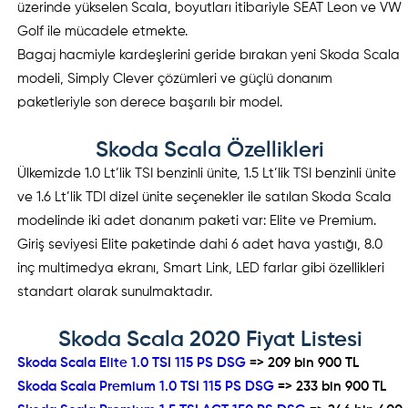
üzerinde yükselen Scala, boyutları itibariyle SEAT Leon ve VW
Golf ile mücadele etmekte.
Bagaj hacmiyle kardeşlerini geride bırakan yeni Skoda Scala
modeli, Simply Clever çözümleri ve güçlü donanım
paketleriyle son derece başarılı bir model.
Skoda Scala Özellikleri
Ülkemizde 1.0 Lt’lik TSI benzinli ünite, 1.5 Lt’lik TSI benzinli ünite
ve 1.6 Lt’lik TDI dizel ünite seçenekler ile satılan Skoda Scala
modelinde iki adet donanım paketi var: Elite ve Premium.
Giriş seviyesi Elite paketinde dahi 6 adet hava yastığı, 8.0
inç multimedya ekranı, Smart Link, LED farlar gibi özellikleri
standart olarak sunulmaktadır.
Skoda Scala 2020 Fiyat Listesi
Skoda Scala Elite 1.0 TSI 115 PS DSG
=> 209 bin 900 TL
Skoda Scala Premium 1.0 TSI 115 PS DSG
=> 233 bin 900 TL