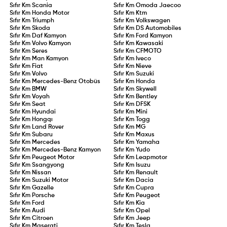
Sıfır Km
Scania
Sıfır Km
Omoda Jaecoo
Sıfır Km
Honda Motor
Sıfır Km
Ktm
Sıfır Km
Triumph
Sıfır Km
Volkswagen
Sıfır Km
Skoda
Sıfır Km
DS Automobiles
Sıfır Km
Daf Kamyon
Sıfır Km
Ford Kamyon
Sıfır Km
Volvo Kamyon
Sıfır Km
Kawasaki
Sıfır Km
Seres
Sıfır Km
CFMOTO
Sıfır Km
Man Kamyon
Sıfır Km
Iveco
Sıfır Km
Fiat
Sıfır Km
Nieve
Sıfır Km
Volvo
Sıfır Km
Suzuki
Sıfır Km
Mercedes-Benz Otobüs
Sıfır Km
Honda
Sıfır Km
BMW
Sıfır Km
Skywell
Sıfır Km
Voyah
Sıfır Km
Bentley
Sıfır Km
Seat
Sıfır Km
DFSK
Sıfır Km
Hyundai
Sıfır Km
Mini
Sıfır Km
Hongqı
Sıfır Km
Togg
Sıfır Km
Land Rover
Sıfır Km
MG
Sıfır Km
Subaru
Sıfır Km
Maxus
Sıfır Km
Mercedes
Sıfır Km
Yamaha
Sıfır Km
Mercedes-Benz Kamyon
Sıfır Km
Yudo
Sıfır Km
Peugeot Motor
Sıfır Km
Leapmotor
Sıfır Km
Ssangyong
Sıfır Km
Isuzu
Sıfır Km
Nissan
Sıfır Km
Renault
Sıfır Km
Suzuki Motor
Sıfır Km
Dacia
Sıfır Km
Gazelle
Sıfır Km
Cupra
Sıfır Km
Porsche
Sıfır Km
Peugeot
Sıfır Km
Ford
Sıfır Km
Kia
Sıfır Km
Audi
Sıfır Km
Opel
Sıfır Km
Citroen
Sıfır Km
Jeep
Sıfır Km
Maserati
Sıfır Km
Tesla