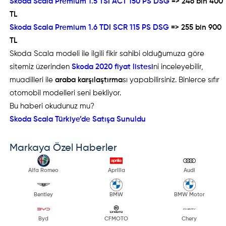
Skoda Scala Premium 1.5 TSI ACT 150 PS DSG
=> 246 bin 400
TL
Skoda Scala Premium 1.6 TDI SCR 115 PS DSG
=> 255 bin 900
TL
Skoda Scala modeli ile ilgili fikir sahibi olduğumuza göre
sitemiz üzerinden
Skoda 2020 fiyat listesi
ni inceleyebilir,
muadilleri ile
araba karşılaştırma
sı yapabilirsiniz. Binlerce sıfır
otomobil modelleri seni bekliyor.
Bu haberi okudunuz mu?
Skoda Scala Türkiye’de Satışa Sunuldu
Markaya Özel Haberler
Alfa Romeo
Aprilia
Audi
Bentley
BMW
BMW Motor
Byd
CFMOTO
Chery