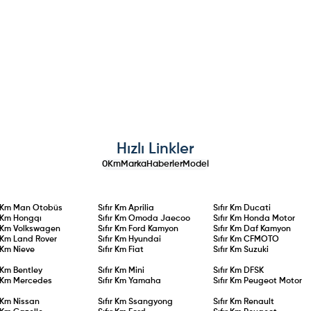
Hızlı Linkler
0Km
Marka
Haberler
Model
r Km
Man Otobüs
Sıfır Km
Aprilia
Sıfır Km
Ducati
r Km
Hongqı
Sıfır Km
Omoda Jaecoo
Sıfır Km
Honda Motor
r Km
Volkswagen
Sıfır Km
Ford Kamyon
Sıfır Km
Daf Kamyon
r Km
Land Rover
Sıfır Km
Hyundai
Sıfır Km
CFMOTO
r Km
Nieve
Sıfır Km
Fiat
Sıfır Km
Suzuki
r Km
Bentley
Sıfır Km
Mini
Sıfır Km
DFSK
r Km
Mercedes
Sıfır Km
Yamaha
Sıfır Km
Peugeot Motor
r Km
Nissan
Sıfır Km
Ssangyong
Sıfır Km
Renault