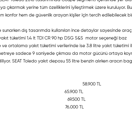
aya çıkarmak yerine tüm özelliklerini iyileştirmek üzere kuruluyor. B
onfor hem de güvenlik arayan kişiler için tercih edilebilecek bi
de sunarken dış tasarımda kullanılan ince detaylar sayesinde ara
 yakıt tüketimi 1.4 lt TDI CR 90 hp DSG S&S motor seçeneği baz
re ve ortalama yakıt tüketimi verilerinde ise 3.8 litre yakıt tüketimi i
ilometreye sadece 9 saniyede çıkması da motor gücünü ortaya ko
iliyor. SEAT Toledo yakıt deposu 55 litre benzin alırken aracın ba
HP S&S > Style 58.900 TL
G S&S > Style 65.900 TL
HP > Style 69.500 TL
G S&S > Style 76.000 TL