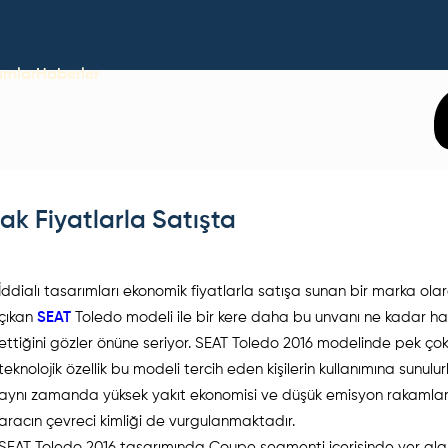
umlar
Haberler
k Fiyatlarla Satışta
İddialı tasarımları ekonomik fiyatlarla satışa sunan bir marka ola
çıkan
SEAT
Toledo modeli ile bir kere daha bu unvanı ne kadar h
ettiğini gözler önüne seriyor. SEAT Toledo 2016 modelinde pek ço
teknolojik özellik bu modeli tercih eden kişilerin kullanımına sunulu
aynı zamanda yüksek yakıt ekonomisi ve düşük emisyon rakamları
aracın çevreci kimliği de vurgulanmaktadır.
SEAT Toledo 2016 tasarımında Coupe segmenti içerisinde yer ala