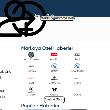
Üye
Giriş
Mobil Uygulamayı İndir
Ol
Yap
Markaya Özel Haberler
Alfa Romeo
Aprilia
Audi
rak öne
Bentley
BMW
BMW Motor
ak
Byd
CFMOTO
Chery
k
rken
Citroen
Cupra
Dacia
 ile
Tümünü Gör
Popüler Haberler
n