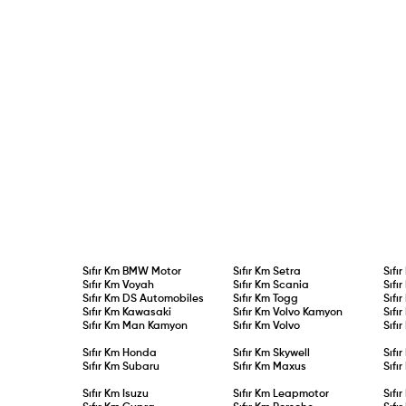
Sıfır Km
BMW Motor
Sıfır Km
Setra
Sıfı
Sıfır Km
Voyah
Sıfır Km
Scania
Sıfı
Sıfır Km
DS Automobiles
Sıfır Km
Togg
Sıfı
Sıfır Km
Kawasaki
Sıfır Km
Volvo Kamyon
Sıfı
Sıfır Km
Man Kamyon
Sıfır Km
Volvo
Sıfı
Sıfır Km
Honda
Sıfır Km
Skywell
Sıfı
Sıfır Km
Subaru
Sıfır Km
Maxus
Sıfı
Sıfır Km
Isuzu
Sıfır Km
Leapmotor
Sıfı