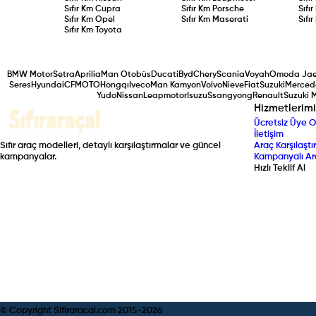
Sıfır Km
Cupra
Sıfır Km
Porsche
Sıfı
Sıfır Km
Opel
Sıfır Km
Maserati
Sıfı
Sıfır Km
Toyota
BMW Motor
Setra
Aprilia
Man Otobüs
Ducati
Byd
Chery
Scania
Voyah
Omoda Ja
Seres
Hyundai
CFMOTO
Hongqı
Iveco
Man Kamyon
Volvo
Nieve
Fiat
Suzuki
Merced
Yudo
Nissan
Leapmotor
Isuzu
Ssangyong
Renault
Suzuki 
Hizmetlerimi
Ücretsiz Üye O
İletişim
Sıfır araç modelleri, detaylı karşılaştırmalar ve güncel
Araç Karşılaştır
kampanyalar.
Kampanyalı Ar
Hızlı Teklif Al
© Copyright Sifiraracal.com 2015-
2026