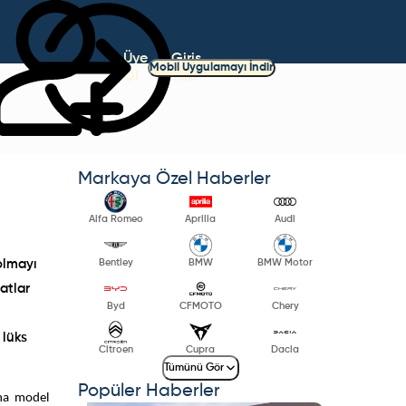
Üye
Giriş
Mobil Uygulamayı İndir
Ol
Yap
Markaya Özel Haberler
Alfa Romeo
Aprilia
Audi
Bentley
BMW
BMW Motor
olmayı
atlar
Byd
CFMOTO
Chery
 lüks
Citroen
Cupra
Dacia
Tümünü Gör
Popüler Haberler
na model