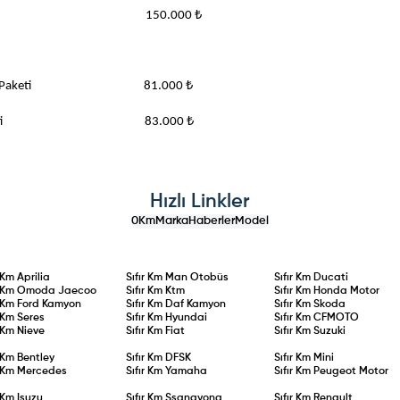
 Donanım Paketi 150.000 ₺
 FR Donanım Paketi 81.000 ₺
e Donanım Paketi 83.000 ₺
Hızlı Linkler
0Km
Marka
Haberler
Model
r Km
Aprilia
Sıfır Km
Man Otobüs
Sıfır Km
Ducati
r Km
Omoda Jaecoo
Sıfır Km
Ktm
Sıfır Km
Honda Motor
r Km
Ford Kamyon
Sıfır Km
Daf Kamyon
Sıfır Km
Skoda
r Km
Seres
Sıfır Km
Hyundai
Sıfır Km
CFMOTO
r Km
Nieve
Sıfır Km
Fiat
Sıfır Km
Suzuki
r Km
Bentley
Sıfır Km
DFSK
Sıfır Km
Mini
r Km
Mercedes
Sıfır Km
Yamaha
Sıfır Km
Peugeot Motor
r Km
Isuzu
Sıfır Km
Ssangyong
Sıfır Km
Renault