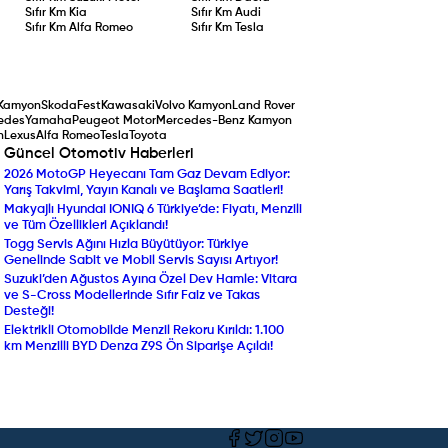
Sıfır Km
Kia
Sıfır Km
Audi
Sıfır Km
Alfa Romeo
Sıfır Km
Tesla
Kamyon
Skoda
Fest
Kawasaki
Volvo Kamyon
Land Rover
edes
Yamaha
Peugeot Motor
Mercedes-Benz Kamyon
n
Lexus
Alfa Romeo
Tesla
Toyota
Güncel Otomotiv Haberleri
2026 MotoGP Heyecanı Tam Gaz Devam Ediyor:
Peugeot’dan Ağustos A
Yarış Takvimi, Yayın Kanalı ve Başlama Saatleri!
Sıfır Faizli Kredi ve Taka
Makyajlı Hyundai IONIQ 6 Türkiye’de: Fiyatı, Menzili
Audi’nin Dev Amiral Gem
ve Tüm Özellikleri Açıklandı!
Detaylarıyla Yeni Audi Q
Togg Servis Ağını Hızla Büyütüyor: Türkiye
Tasarımı Tartışıldı, Kotas
Genelinde Sabit ve Mobil Servis Sayısı Artıyor!
Ferrari Luce Yok Sattı!
Suzuki’den Ağustos Ayına Özel Dev Hamle: Vitara
Yenilenen Mercedes-Ben
ve S-Cross Modellerinde Sıfır Faiz ve Takas
Compact SUV Segmentin
Desteği!
Yılın Ticari Aracı Seçildi:
Elektrikli Otomobilde Menzil Rekoru Kırıldı: 1.100
DAF XF Electric Sahneye 
km Menzilli BYD Denza Z9S Ön Siparişe Açıldı!