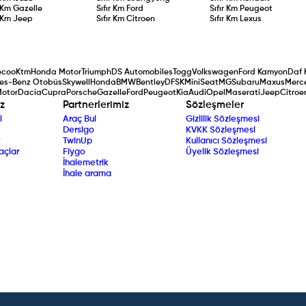
r Km
Gazelle
Sıfır Km
Ford
Sıfır Km
Peugeot
r Km
Jeep
Sıfır Km
Citroen
Sıfır Km
Lexus
ecoo
Ktm
Honda Motor
Triumph
DS Automobiles
Togg
Volkswagen
Ford Kamyon
Daf 
es-Benz Otobüs
Skywell
Honda
BMW
Bentley
DFSK
Mini
Seat
MG
Subaru
Maxus
Merc
Motor
Dacia
Cupra
Porsche
Gazelle
Ford
Peugeot
Kia
Audi
Opel
Maserati
Jeep
Citroe
z
Partnerlerimiz
Sözleşmeler
l
Araç Bul
Gizlilik Sözleşmesi
Dersigo
KVKK Sözleşmesi
TwinUp
Kullanıcı Sözleşmesi
açlar
Fiygo
Üyelik Sözleşmesi
İhalemetrik
İhale arama