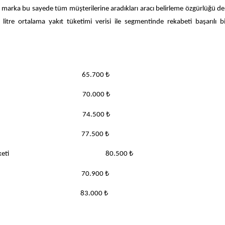
 marka bu sayede tüm müşterilerine aradıkları aracı belirleme özgürlüğü de
itre ortalama yakıt tüketimi verisi ile segmentinde rekabeti başarılı bi
Donanım Paketi 65.700 ₺
nanım Paketi 70.000 ₺
 Donanım Paketi 74.500 ₺
nanım Paketi 77.500 ₺
&S FR Donanım Paketi 80.500 ₺
onanım Paketi 70.900 ₺
 Donanım Paketi 83.000 ₺