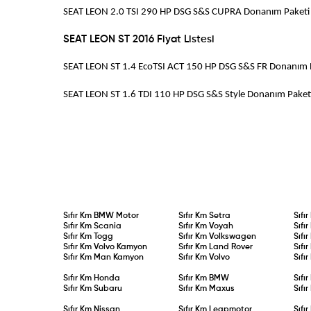
SEAT LEON 2.0 TSI 290 HP DSG S&S CUPRA
SEAT LEON ST 2016 Fiyat Listesi
SEAT LEON ST 1.4 EcoTSI ACT 150 HP DSG S&S
SEAT LEON ST 1.6 TDI 110 HP DSG S&S Styl
Sıfır Km
BMW Motor
Sıfır Km
Setra
Sıfı
Sıfır Km
Scania
Sıfır Km
Voyah
Sıfı
Sıfır Km
Togg
Sıfır Km
Volkswagen
Sıfı
Sıfır Km
Volvo Kamyon
Sıfır Km
Land Rover
Sıfı
Sıfır Km
Man Kamyon
Sıfır Km
Volvo
Sıfı
Sıfır Km
Honda
Sıfır Km
BMW
Sıfı
Sıfır Km
Subaru
Sıfır Km
Maxus
Sıfı
Sıfır Km
Nissan
Sıfır Km
Leapmotor
Sıfı