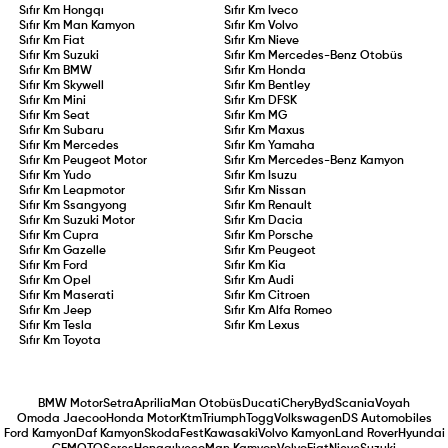
Sıfır Km
Hongqı
Sıfır Km
Iveco
Sıfır Km
Man Kamyon
Sıfır Km
Volvo
Sıfır Km
Fiat
Sıfır Km
Nieve
Sıfır Km
Suzuki
Sıfır Km
Mercedes-Benz Otobüs
Sıfır Km
BMW
Sıfır Km
Honda
Sıfır Km
Skywell
Sıfır Km
Bentley
Sıfır Km
Mini
Sıfır Km
DFSK
Sıfır Km
Seat
Sıfır Km
MG
Sıfır Km
Subaru
Sıfır Km
Maxus
Sıfır Km
Mercedes
Sıfır Km
Yamaha
Sıfır Km
Peugeot Motor
Sıfır Km
Mercedes-Benz Kamyon
Sıfır Km
Yudo
Sıfır Km
Isuzu
Sıfır Km
Leapmotor
Sıfır Km
Nissan
Sıfır Km
Ssangyong
Sıfır Km
Renault
Sıfır Km
Suzuki Motor
Sıfır Km
Dacia
Sıfır Km
Cupra
Sıfır Km
Porsche
Sıfır Km
Gazelle
Sıfır Km
Peugeot
Sıfır Km
Ford
Sıfır Km
Kia
Sıfır Km
Opel
Sıfır Km
Audi
Sıfır Km
Maserati
Sıfır Km
Citroen
Sıfır Km
Jeep
Sıfır Km
Alfa Romeo
Sıfır Km
Tesla
Sıfır Km
Lexus
Sıfır Km
Toyota
BMW Motor
Setra
Aprilia
Man Otobüs
Ducati
Chery
Byd
Scania
Voyah
Omoda Jaecoo
Honda Motor
Ktm
Triumph
Togg
Volkswagen
DS Automobiles
Ford Kamyon
Daf Kamyon
Skoda
Fest
Kawasaki
Volvo Kamyon
Land Rover
Hyundai