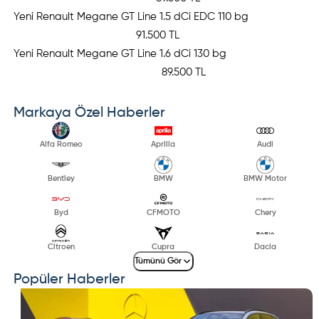
Yeni Renault Megane GT Line 1.5 dCi EDC 110 bg
91.500 TL
Yeni Renault Megane GT Line 1.6 dCi 130 bg
89.500 TL
Markaya Özel Haberler
Alfa Romeo
Aprilia
Audi
Bentley
BMW
BMW Motor
Byd
CFMOTO
Chery
Citroen
Cupra
Dacia
Tümünü Gör
Popüler Haberler