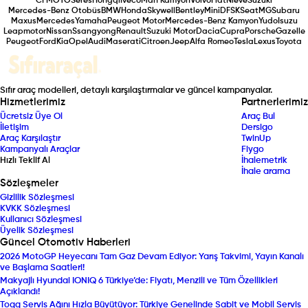
CFMOTO
Seres
Hongqı
Iveco
Man Kamyon
Volvo
Fiat
Nieve
Suzuki
Mercedes-Benz Otobüs
BMW
Honda
Skywell
Bentley
Mini
DFSK
Seat
MG
Subaru
Maxus
Mercedes
Yamaha
Peugeot Motor
Mercedes-Benz Kamyon
Yudo
Isuzu
Leapmotor
Nissan
Ssangyong
Renault
Suzuki Motor
Dacia
Cupra
Porsche
Gazelle
Peugeot
Ford
Kia
Opel
Audi
Maserati
Citroen
Jeep
Alfa Romeo
Tesla
Lexus
Toyota
Sıfır araç modelleri, detaylı karşılaştırmalar ve güncel kampanyalar.
Hizmetlerimiz
Partnerlerimiz
Ücretsiz Üye Ol
Araç Bul
İletişim
Dersigo
Araç Karşılaştır
TwinUp
Kampanyalı Araçlar
Fiygo
Hızlı Teklif Al
İhalemetrik
İhale arama
Sözleşmeler
Gizlilik Sözleşmesi
KVKK Sözleşmesi
Kullanıcı Sözleşmesi
Üyelik Sözleşmesi
Güncel Otomotiv Haberleri
2026 MotoGP Heyecanı Tam Gaz Devam Ediyor: Yarış Takvimi, Yayın Kanalı
ve Başlama Saatleri!
Makyajlı Hyundai IONIQ 6 Türkiye’de: Fiyatı, Menzili ve Tüm Özellikleri
Açıklandı!
Togg Servis Ağını Hızla Büyütüyor: Türkiye Genelinde Sabit ve Mobil Servis