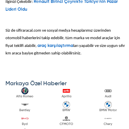
İlginizi Çekebilir:
Renault Birinci Çeyrekte Türkiye'nin Pazar
Lideri Oldu
Siz de sifiraracal.com ve sosyal medya hesaplarımız üzerinden
otomobil haberlerini takip edebilir, tüm marka ve model araçlar için
fiyat teklifi alabilir,
araç karşılaştırma
ları yapabilir ve size uygun sıfır
km araca bayiye gitmeden sahip olabilirsiniz.
Markaya Özel Haberler
Alfa Romeo
Aprilia
Audi
Bentley
BMW
BMW Motor
Byd
CFMOTO
Chery