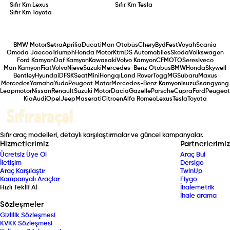
Sıfır Km
Lexus
Sıfır Km
Tesla
Sıfır Km
Toyota
BMW Motor
Setra
Aprilia
Ducati
Man Otobüs
Chery
Byd
Fest
Voyah
Scania
Omoda Jaecoo
Triumph
Honda Motor
Ktm
DS Automobiles
Skoda
Volkswagen
Ford Kamyon
Daf Kamyon
Kawasaki
Volvo Kamyon
CFMOTO
Seres
Iveco
Man Kamyon
Fiat
Volvo
Nieve
Suzuki
Mercedes-Benz Otobüs
BMW
Honda
Skywell
Bentley
Hyundai
DFSK
Seat
Mini
Hongqı
Land Rover
Togg
MG
Subaru
Maxus
Mercedes
Yamaha
Yudo
Peugeot Motor
Mercedes-Benz Kamyon
Isuzu
Ssangyong
Leapmotor
Nissan
Renault
Suzuki Motor
Dacia
Gazelle
Porsche
Cupra
Ford
Peugeot
Kia
Audi
Opel
Jeep
Maserati
Citroen
Alfa Romeo
Lexus
Tesla
Toyota
Sıfır araç modelleri, detaylı karşılaştırmalar ve güncel kampanyalar.
Hizmetlerimiz
Partnerlerimiz
Ücretsiz Üye Ol
Araç Bul
İletişim
Dersigo
Araç Karşılaştır
TwinUp
Kampanyalı Araçlar
Fiygo
Hızlı Teklif Al
İhalemetrik
İhale arama
Sözleşmeler
Gizlilik Sözleşmesi
KVKK Sözleşmesi