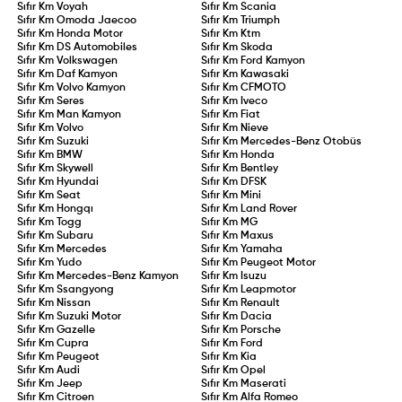
Sıfır Km
Voyah
Sıfır Km
Scania
Sıfır Km
Omoda Jaecoo
Sıfır Km
Triumph
Sıfır Km
Honda Motor
Sıfır Km
Ktm
Sıfır Km
DS Automobiles
Sıfır Km
Skoda
Sıfır Km
Volkswagen
Sıfır Km
Ford Kamyon
Sıfır Km
Daf Kamyon
Sıfır Km
Kawasaki
Sıfır Km
Volvo Kamyon
Sıfır Km
CFMOTO
Sıfır Km
Seres
Sıfır Km
Iveco
Sıfır Km
Man Kamyon
Sıfır Km
Fiat
Sıfır Km
Volvo
Sıfır Km
Nieve
Sıfır Km
Suzuki
Sıfır Km
Mercedes-Benz Otobüs
Sıfır Km
BMW
Sıfır Km
Honda
Sıfır Km
Skywell
Sıfır Km
Bentley
Sıfır Km
Hyundai
Sıfır Km
DFSK
Sıfır Km
Seat
Sıfır Km
Mini
Sıfır Km
Hongqı
Sıfır Km
Land Rover
Sıfır Km
Togg
Sıfır Km
MG
Sıfır Km
Subaru
Sıfır Km
Maxus
Sıfır Km
Mercedes
Sıfır Km
Yamaha
Sıfır Km
Yudo
Sıfır Km
Peugeot Motor
Sıfır Km
Mercedes-Benz Kamyon
Sıfır Km
Isuzu
Sıfır Km
Ssangyong
Sıfır Km
Leapmotor
Sıfır Km
Nissan
Sıfır Km
Renault
Sıfır Km
Suzuki Motor
Sıfır Km
Dacia
Sıfır Km
Gazelle
Sıfır Km
Porsche
Sıfır Km
Cupra
Sıfır Km
Ford
Sıfır Km
Peugeot
Sıfır Km
Kia
Sıfır Km
Audi
Sıfır Km
Opel
Sıfır Km
Jeep
Sıfır Km
Maserati
Sıfır Km
Citroen
Sıfır Km
Alfa Romeo