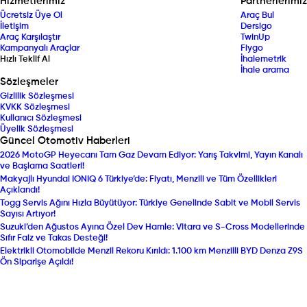
Hizmetlerimiz
Partnerlerimiz
Ücretsiz Üye Ol
Araç Bul
İletişim
Dersigo
Araç Karşılaştır
TwinUp
Kampanyalı Araçlar
Fiygo
Hızlı Teklif Al
İhalemetrik
İhale arama
Sözleşmeler
Gizlilik Sözleşmesi
KVKK Sözleşmesi
Kullanıcı Sözleşmesi
Üyelik Sözleşmesi
Güncel Otomotiv Haberleri
2026 MotoGP Heyecanı Tam Gaz Devam Ediyor: Yarış Takvimi, Yayın Kanalı
ve Başlama Saatleri!
Makyajlı Hyundai IONIQ 6 Türkiye’de: Fiyatı, Menzili ve Tüm Özellikleri
Açıklandı!
Togg Servis Ağını Hızla Büyütüyor: Türkiye Genelinde Sabit ve Mobil Servis
Sayısı Artıyor!
Suzuki’den Ağustos Ayına Özel Dev Hamle: Vitara ve S-Cross Modellerinde
Sıfır Faiz ve Takas Desteği!
Elektrikli Otomobilde Menzil Rekoru Kırıldı: 1.100 km Menzilli BYD Denza Z9S
Ön Siparişe Açıldı!