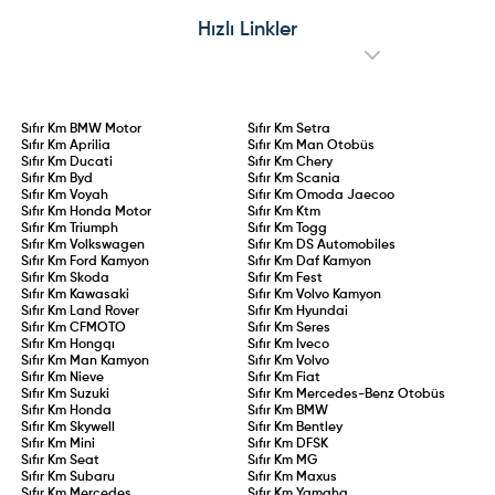
sürücüler için 2 yıllık aday
operasyonları, kronik mekanik
sürücülük süresi kanunlaştı. 75 ceza
arızalar ve Ford Edsel’i aratmayan
Hızlı Linkler
puanının aşılması, 0,20 promil üzeri
performansıyla model adeta sınıfta
alkol kullanımı veya kural
kaldı.
ihlallerinin tekrarı durumunda
ehliyet doğrudan iptal edilecek.
Sıfır Km
BMW Motor
Sıfır Km
Setra
Sıfır Km
Aprilia
Sıfır Km
Man Otobüs
Sıfır Km
Ducati
Sıfır Km
Chery
Sıfır Km
Byd
Sıfır Km
Scania
Sıfır Km
Voyah
Sıfır Km
Omoda Jaecoo
Sıfır Km
Honda Motor
Sıfır Km
Ktm
Sıfır Km
Triumph
Sıfır Km
Togg
Sıfır Km
Volkswagen
Sıfır Km
DS Automobiles
Sıfır Km
Ford Kamyon
Sıfır Km
Daf Kamyon
Sıfır Km
Skoda
Sıfır Km
Fest
Sıfır Km
Kawasaki
Sıfır Km
Volvo Kamyon
Sıfır Km
Land Rover
Sıfır Km
Hyundai
Sıfır Km
CFMOTO
Sıfır Km
Seres
Sıfır Km
Hongqı
Sıfır Km
Iveco
Sıfır Km
Man Kamyon
Sıfır Km
Volvo
Sıfır Km
Nieve
Sıfır Km
Fiat
Sıfır Km
Suzuki
Sıfır Km
Mercedes-Benz Otobüs
Sıfır Km
Honda
Sıfır Km
BMW
Sıfır Km
Skywell
Sıfır Km
Bentley
Sıfır Km
Mini
Sıfır Km
DFSK
Sıfır Km
Seat
Sıfır Km
MG
Sıfır Km
Subaru
Sıfır Km
Maxus
Sıfır Km
Mercedes
Sıfır Km
Yamaha