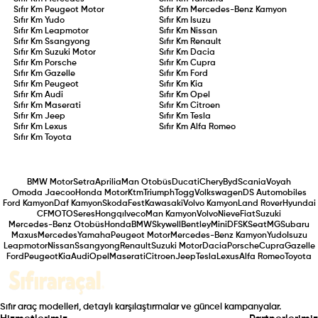
Sıfır Km
Peugeot Motor
Sıfır Km
Mercedes-Benz Kamyon
Sıfır Km
Yudo
Sıfır Km
Isuzu
Sıfır Km
Leapmotor
Sıfır Km
Nissan
Sıfır Km
Ssangyong
Sıfır Km
Renault
Sıfır Km
Suzuki Motor
Sıfır Km
Dacia
Sıfır Km
Porsche
Sıfır Km
Cupra
Sıfır Km
Gazelle
Sıfır Km
Ford
Sıfır Km
Peugeot
Sıfır Km
Kia
Sıfır Km
Audi
Sıfır Km
Opel
Sıfır Km
Maserati
Sıfır Km
Citroen
Sıfır Km
Jeep
Sıfır Km
Tesla
Sıfır Km
Lexus
Sıfır Km
Alfa Romeo
Sıfır Km
Toyota
BMW Motor
Setra
Aprilia
Man Otobüs
Ducati
Chery
Byd
Scania
Voyah
Omoda Jaecoo
Honda Motor
Ktm
Triumph
Togg
Volkswagen
DS Automobiles
Ford Kamyon
Daf Kamyon
Skoda
Fest
Kawasaki
Volvo Kamyon
Land Rover
Hyundai
CFMOTO
Seres
Hongqı
Iveco
Man Kamyon
Volvo
Nieve
Fiat
Suzuki
Mercedes-Benz Otobüs
Honda
BMW
Skywell
Bentley
Mini
DFSK
Seat
MG
Subaru
Maxus
Mercedes
Yamaha
Peugeot Motor
Mercedes-Benz Kamyon
Yudo
Isuzu
Leapmotor
Nissan
Ssangyong
Renault
Suzuki Motor
Dacia
Porsche
Cupra
Gazelle
Ford
Peugeot
Kia
Audi
Opel
Maserati
Citroen
Jeep
Tesla
Lexus
Alfa Romeo
Toyota
Sıfır araç modelleri, detaylı karşılaştırmalar ve güncel kampanyalar.