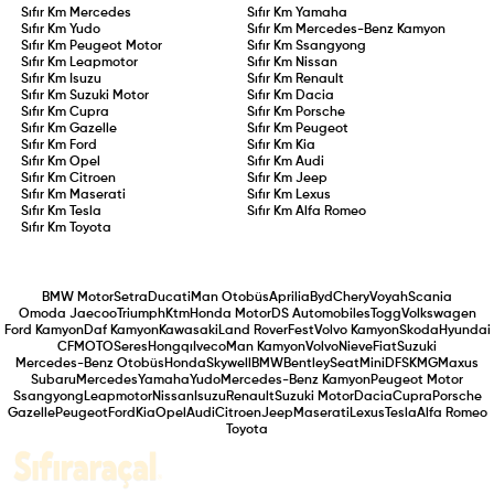
Sıfır Km
Mercedes
Sıfır Km
Yamaha
Sıfır Km
Yudo
Sıfır Km
Mercedes-Benz Kamyon
Sıfır Km
Peugeot Motor
Sıfır Km
Ssangyong
Sıfır Km
Leapmotor
Sıfır Km
Nissan
Sıfır Km
Isuzu
Sıfır Km
Renault
Sıfır Km
Suzuki Motor
Sıfır Km
Dacia
Sıfır Km
Cupra
Sıfır Km
Porsche
Sıfır Km
Gazelle
Sıfır Km
Peugeot
Sıfır Km
Ford
Sıfır Km
Kia
Sıfır Km
Opel
Sıfır Km
Audi
Sıfır Km
Citroen
Sıfır Km
Jeep
Sıfır Km
Maserati
Sıfır Km
Lexus
Sıfır Km
Tesla
Sıfır Km
Alfa Romeo
Sıfır Km
Toyota
BMW Motor
Setra
Ducati
Man Otobüs
Aprilia
Byd
Chery
Voyah
Scania
Omoda Jaecoo
Triumph
Ktm
Honda Motor
DS Automobiles
Togg
Volkswagen
Ford Kamyon
Daf Kamyon
Kawasaki
Land Rover
Fest
Volvo Kamyon
Skoda
Hyundai
CFMOTO
Seres
Hongqı
Iveco
Man Kamyon
Volvo
Nieve
Fiat
Suzuki
Mercedes-Benz Otobüs
Honda
Skywell
BMW
Bentley
Seat
Mini
DFSK
MG
Maxus
Subaru
Mercedes
Yamaha
Yudo
Mercedes-Benz Kamyon
Peugeot Motor
Ssangyong
Leapmotor
Nissan
Isuzu
Renault
Suzuki Motor
Dacia
Cupra
Porsche
Gazelle
Peugeot
Ford
Kia
Opel
Audi
Citroen
Jeep
Maserati
Lexus
Tesla
Alfa Romeo
Toyota