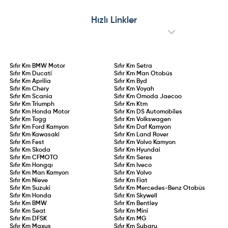
edilip yeniden belge kazanan
üste yaşanan geri çağırma
sürücüler için 2 yıllık aday
operasyonları, kronik mekanik
sürücülük süresi kanunlaştı. 75 ceza
arızalar ve Ford Edsel’i aratmayan
Hızlı Linkler
puanının aşılması, 0,20 promil üzeri
performansıyla model adeta sınıfta
alkol kullanımı veya kural
kaldı.
ihlallerinin tekrarı durumunda
ehliyet doğrudan iptal edilecek.
Sıfır Km
BMW Motor
Sıfır Km
Setra
Sıfır Km
Ducati
Sıfır Km
Man Otobüs
Sıfır Km
Aprilia
Sıfır Km
Byd
Sıfır Km
Chery
Sıfır Km
Voyah
Sıfır Km
Scania
Sıfır Km
Omoda Jaecoo
Sıfır Km
Triumph
Sıfır Km
Ktm
Sıfır Km
Honda Motor
Sıfır Km
DS Automobiles
Sıfır Km
Togg
Sıfır Km
Volkswagen
Sıfır Km
Ford Kamyon
Sıfır Km
Daf Kamyon
Sıfır Km
Kawasaki
Sıfır Km
Land Rover
Sıfır Km
Fest
Sıfır Km
Volvo Kamyon
Sıfır Km
Skoda
Sıfır Km
Hyundai
Sıfır Km
CFMOTO
Sıfır Km
Seres
Sıfır Km
Hongqı
Sıfır Km
Iveco
Sıfır Km
Man Kamyon
Sıfır Km
Volvo
Sıfır Km
Nieve
Sıfır Km
Fiat
Sıfır Km
Suzuki
Sıfır Km
Mercedes-Benz Otobüs
Sıfır Km
Honda
Sıfır Km
Skywell
Sıfır Km
BMW
Sıfır Km
Bentley
Sıfır Km
Seat
Sıfır Km
Mini
Sıfır Km
DFSK
Sıfır Km
MG
Sıfır Km
Maxus
Sıfır Km
Subaru