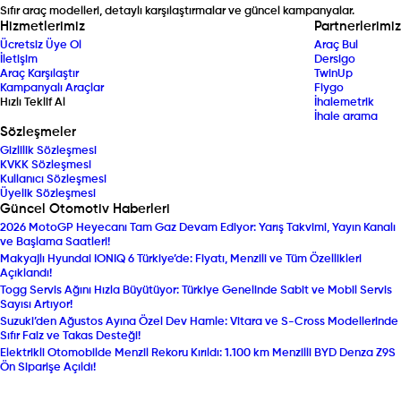
Sıfır araç modelleri, detaylı karşılaştırmalar ve güncel kampanyalar.
Hizmetlerimiz
Partnerlerimiz
Ücretsiz Üye Ol
Araç Bul
İletişim
Dersigo
Araç Karşılaştır
TwinUp
Kampanyalı Araçlar
Fiygo
Hızlı Teklif Al
İhalemetrik
İhale arama
Sözleşmeler
Gizlilik Sözleşmesi
KVKK Sözleşmesi
Kullanıcı Sözleşmesi
Üyelik Sözleşmesi
Güncel Otomotiv Haberleri
2026 MotoGP Heyecanı Tam Gaz Devam Ediyor: Yarış Takvimi, Yayın Kanalı
ve Başlama Saatleri!
Makyajlı Hyundai IONIQ 6 Türkiye’de: Fiyatı, Menzili ve Tüm Özellikleri
Açıklandı!
Togg Servis Ağını Hızla Büyütüyor: Türkiye Genelinde Sabit ve Mobil Servis
Sayısı Artıyor!
Suzuki’den Ağustos Ayına Özel Dev Hamle: Vitara ve S-Cross Modellerinde
Sıfır Faiz ve Takas Desteği!
Elektrikli Otomobilde Menzil Rekoru Kırıldı: 1.100 km Menzilli BYD Denza Z9S
Ön Siparişe Açıldı!