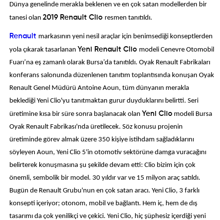
Dünya genelinde merakla beklenen ve en çok satan modellerden bir
tanesi olan
2019 Renault Clio
resmen tanıtıldı.
Renault
markasının yeni nesil araçlar için benimsediği konseptlerden
yola çıkarak tasarlanan
Yeni Renault Clio
modeli Cenevre Otomobil
Fuarı’na eş zamanlı olarak Bursa’da tanıtıldı. Oyak Renault Fabrikaları
konferans salonunda düzenlenen tanıtım toplantısında konuşan Oyak
Renault Genel Müdürü Antoine Aoun, tüm dünyanın merakla
beklediği Yeni Clio'yu tanıtmaktan gurur duyduklarını belirtti. Seri
üretimine kısa bir süre sonra başlanacak olan
Yeni Clio
modeli Bursa
Oyak Renault Fabrikası'nda üretilecek. Söz konusu projenin
üretiminde görev almak üzere 350 kişiye istihdam sağladıklarını
söyleyen Aoun, Yeni Clio 5'in otomotiv sektörüne damga vuracağını
belirterek konuşmasına şu şekilde devam etti: Clio bizim için çok
önemli, sembolik bir model. 30 yıldır var ve 15 milyon araç satıldı.
Bugün de Renault Grubu'nun en çok satan aracı. Yeni Clio, 3 farklı
konsepti içeriyor; otonom, mobil ve bağlantı. Hem iç, hem de dış
tasarımı da çok yenilikçi ve çekici. Yeni Clio, hiç şüphesiz içerdiği yeni