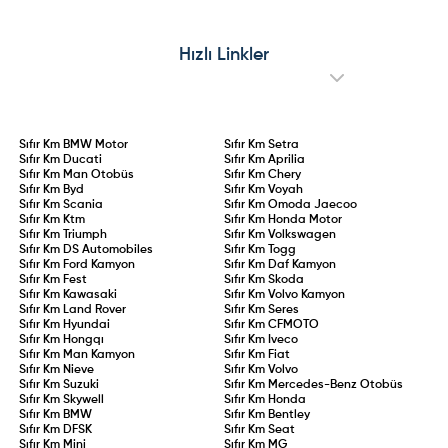
Hızlı Linkler
Sıfır Km
BMW Motor
Sıfır Km
Setra
Sıfır Km
Ducati
Sıfır Km
Aprilia
Sıfır Km
Man Otobüs
Sıfır Km
Chery
Sıfır Km
Byd
Sıfır Km
Voyah
Sıfır Km
Scania
Sıfır Km
Omoda Jaecoo
Sıfır Km
Ktm
Sıfır Km
Honda Motor
Sıfır Km
Triumph
Sıfır Km
Volkswagen
Sıfır Km
DS Automobiles
Sıfır Km
Togg
Sıfır Km
Ford Kamyon
Sıfır Km
Daf Kamyon
Sıfır Km
Fest
Sıfır Km
Skoda
Sıfır Km
Kawasaki
Sıfır Km
Volvo Kamyon
Sıfır Km
Land Rover
Sıfır Km
Seres
Sıfır Km
Hyundai
Sıfır Km
CFMOTO
Sıfır Km
Hongqı
Sıfır Km
Iveco
Sıfır Km
Man Kamyon
Sıfır Km
Fiat
Sıfır Km
Nieve
Sıfır Km
Volvo
Sıfır Km
Suzuki
Sıfır Km
Mercedes-Benz Otobüs
Sıfır Km
Skywell
Sıfır Km
Honda
Sıfır Km
BMW
Sıfır Km
Bentley
Sıfır Km
DFSK
Sıfır Km
Seat
Sıfır Km
Mini
Sıfır Km
MG