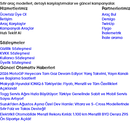
Sıfır araç modelleri, detaylı karşılaştırmalar ve güncel kampanyalar.
Hizmetlerimiz
Partnerlerimiz
Ücretsiz Üye Ol
Araç Bul
İletişim
Dersigo
Araç Karşılaştır
TwinUp
Kampanyalı Araçlar
Fiygo
Hızlı Teklif Al
İhalemetrik
İhale arama
Sözleşmeler
Gizlilik Sözleşmesi
KVKK Sözleşmesi
Kullanıcı Sözleşmesi
Üyelik Sözleşmesi
Güncel Otomotiv Haberleri
2026 MotoGP Heyecanı Tam Gaz Devam Ediyor: Yarış Takvimi, Yayın Kanalı
ve Başlama Saatleri!
Makyajlı Hyundai IONIQ 6 Türkiye’de: Fiyatı, Menzili ve Tüm Özellikleri
Açıklandı!
Togg Servis Ağını Hızla Büyütüyor: Türkiye Genelinde Sabit ve Mobil Servis
Sayısı Artıyor!
Suzuki’den Ağustos Ayına Özel Dev Hamle: Vitara ve S-Cross Modellerinde
Sıfır Faiz ve Takas Desteği!
Elektrikli Otomobilde Menzil Rekoru Kırıldı: 1.100 km Menzilli BYD Denza Z9S
Ön Siparişe Açıldı!