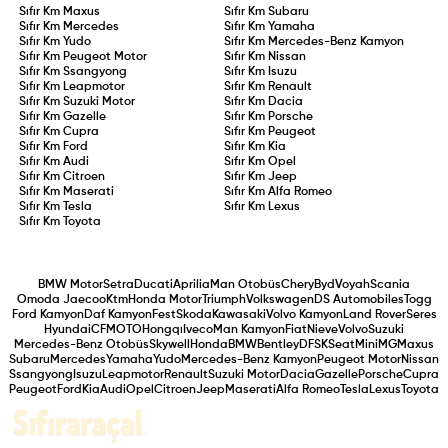
Sıfır Km
Maxus
Sıfır Km
Subaru
Sıfır Km
Mercedes
Sıfır Km
Yamaha
Sıfır Km
Yudo
Sıfır Km
Mercedes-Benz Kamyon
Sıfır Km
Peugeot Motor
Sıfır Km
Nissan
Sıfır Km
Ssangyong
Sıfır Km
Isuzu
Sıfır Km
Leapmotor
Sıfır Km
Renault
Sıfır Km
Suzuki Motor
Sıfır Km
Dacia
Sıfır Km
Gazelle
Sıfır Km
Porsche
Sıfır Km
Cupra
Sıfır Km
Peugeot
Sıfır Km
Ford
Sıfır Km
Kia
Sıfır Km
Audi
Sıfır Km
Opel
Sıfır Km
Citroen
Sıfır Km
Jeep
Sıfır Km
Maserati
Sıfır Km
Alfa Romeo
Sıfır Km
Tesla
Sıfır Km
Lexus
Sıfır Km
Toyota
BMW Motor
Setra
Ducati
Aprilia
Man Otobüs
Chery
Byd
Voyah
Scania
Omoda Jaecoo
Ktm
Honda Motor
Triumph
Volkswagen
DS Automobiles
Togg
Ford Kamyon
Daf Kamyon
Fest
Skoda
Kawasaki
Volvo Kamyon
Land Rover
Seres
Hyundai
CFMOTO
Hongqı
Iveco
Man Kamyon
Fiat
Nieve
Volvo
Suzuki
Mercedes-Benz Otobüs
Skywell
Honda
BMW
Bentley
DFSK
Seat
Mini
MG
Maxus
Subaru
Mercedes
Yamaha
Yudo
Mercedes-Benz Kamyon
Peugeot Motor
Nissan
Ssangyong
Isuzu
Leapmotor
Renault
Suzuki Motor
Dacia
Gazelle
Porsche
Cupra
Peugeot
Ford
Kia
Audi
Opel
Citroen
Jeep
Maserati
Alfa Romeo
Tesla
Lexus
Toyota