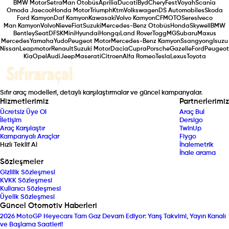
BMW Motor
Setra
Man Otobüs
Aprilia
Ducati
Byd
Chery
Fest
Voyah
Scania
Omoda Jaecoo
Honda Motor
Triumph
Ktm
Volkswagen
DS Automobiles
Skoda
Ford Kamyon
Daf Kamyon
Kawasaki
Volvo Kamyon
CFMOTO
Seres
Iveco
Man Kamyon
Volvo
Nieve
Fiat
Suzuki
Mercedes-Benz Otobüs
Honda
Skywell
BMW
Bentley
Seat
DFSK
Mini
Hyundai
Hongqı
Land Rover
Togg
MG
Subaru
Maxus
Mercedes
Yamaha
Yudo
Peugeot Motor
Mercedes-Benz Kamyon
Ssangyong
Isuzu
Nissan
Leapmotor
Renault
Suzuki Motor
Dacia
Cupra
Porsche
Gazelle
Ford
Peugeot
Kia
Opel
Audi
Jeep
Maserati
Citroen
Alfa Romeo
Tesla
Lexus
Toyota
Sıfır araç modelleri, detaylı karşılaştırmalar ve güncel kampanyalar.
Hizmetlerimiz
Partnerlerimiz
Ücretsiz Üye Ol
Araç Bul
İletişim
Dersigo
Araç Karşılaştır
TwinUp
Kampanyalı Araçlar
Fiygo
Hızlı Teklif Al
İhalemetrik
İhale arama
Sözleşmeler
Gizlilik Sözleşmesi
KVKK Sözleşmesi
Kullanıcı Sözleşmesi
Üyelik Sözleşmesi
Güncel Otomotiv Haberleri
2026 MotoGP Heyecanı Tam Gaz Devam Ediyor: Yarış Takvimi, Yayın Kanalı
ve Başlama Saatleri!