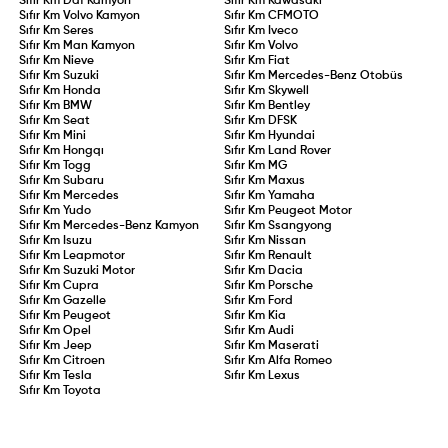
Sıfır Km
Daf Kamyon
Sıfır Km
Kawasaki
Sıfır Km
Volvo Kamyon
Sıfır Km
CFMOTO
Sıfır Km
Seres
Sıfır Km
Iveco
Sıfır Km
Man Kamyon
Sıfır Km
Volvo
Sıfır Km
Nieve
Sıfır Km
Fiat
Sıfır Km
Suzuki
Sıfır Km
Mercedes-Benz Otobüs
Sıfır Km
Honda
Sıfır Km
Skywell
Sıfır Km
BMW
Sıfır Km
Bentley
Sıfır Km
Seat
Sıfır Km
DFSK
Sıfır Km
Mini
Sıfır Km
Hyundai
Sıfır Km
Hongqı
Sıfır Km
Land Rover
Sıfır Km
Togg
Sıfır Km
MG
Sıfır Km
Subaru
Sıfır Km
Maxus
Sıfır Km
Mercedes
Sıfır Km
Yamaha
Sıfır Km
Yudo
Sıfır Km
Peugeot Motor
Sıfır Km
Mercedes-Benz Kamyon
Sıfır Km
Ssangyong
Sıfır Km
Isuzu
Sıfır Km
Nissan
Sıfır Km
Leapmotor
Sıfır Km
Renault
Sıfır Km
Suzuki Motor
Sıfır Km
Dacia
Sıfır Km
Cupra
Sıfır Km
Porsche
Sıfır Km
Gazelle
Sıfır Km
Ford
Sıfır Km
Peugeot
Sıfır Km
Kia
Sıfır Km
Opel
Sıfır Km
Audi
Sıfır Km
Jeep
Sıfır Km
Maserati
Sıfır Km
Citroen
Sıfır Km
Alfa Romeo
Sıfır Km
Tesla
Sıfır Km
Lexus
Sıfır Km
Toyota