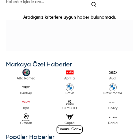
Aradığınız kriterlere uygun haber bulunamadı.
Markaya Özel Haberler
Alfa Romeo
Aprilia
Audi
Bentley
BMW
BMW Motor
Byd
CFMOTO
Chery
Citroen
Cupra
Dacia
Tümünü Gör
Popüler Haberler