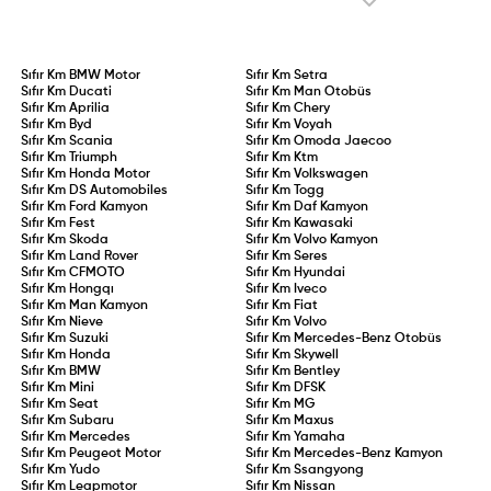
ihlallerinin tekrarı durumunda
ehliyet doğrudan iptal edilecek.
Sıfır Km
BMW Motor
Sıfır Km
Setra
Sıfır Km
Ducati
Sıfır Km
Man Otobüs
Sıfır Km
Aprilia
Sıfır Km
Chery
Sıfır Km
Byd
Sıfır Km
Voyah
Sıfır Km
Scania
Sıfır Km
Omoda Jaecoo
Sıfır Km
Triumph
Sıfır Km
Ktm
Sıfır Km
Honda Motor
Sıfır Km
Volkswagen
Sıfır Km
DS Automobiles
Sıfır Km
Togg
Sıfır Km
Ford Kamyon
Sıfır Km
Daf Kamyon
Sıfır Km
Fest
Sıfır Km
Kawasaki
Sıfır Km
Skoda
Sıfır Km
Volvo Kamyon
Sıfır Km
Land Rover
Sıfır Km
Seres
Sıfır Km
CFMOTO
Sıfır Km
Hyundai
Sıfır Km
Hongqı
Sıfır Km
Iveco
Sıfır Km
Man Kamyon
Sıfır Km
Fiat
Sıfır Km
Nieve
Sıfır Km
Volvo
Sıfır Km
Suzuki
Sıfır Km
Mercedes-Benz Otobüs
Sıfır Km
Honda
Sıfır Km
Skywell
Sıfır Km
BMW
Sıfır Km
Bentley
Sıfır Km
Mini
Sıfır Km
DFSK
Sıfır Km
Seat
Sıfır Km
MG
Sıfır Km
Subaru
Sıfır Km
Maxus
Sıfır Km
Mercedes
Sıfır Km
Yamaha
Sıfır Km
Peugeot Motor
Sıfır Km
Mercedes-Benz Kamyon
Sıfır Km
Yudo
Sıfır Km
Ssangyong
Sıfır Km
Leapmotor
Sıfır Km
Nissan