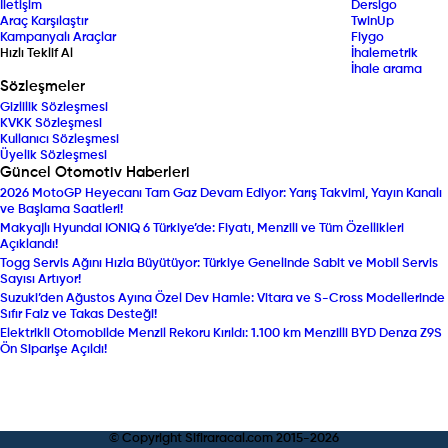
İletişim
Dersigo
Araç Karşılaştır
TwinUp
Kampanyalı Araçlar
Fiygo
Hızlı Teklif Al
İhalemetrik
İhale arama
Sözleşmeler
Gizlilik Sözleşmesi
KVKK Sözleşmesi
Kullanıcı Sözleşmesi
Üyelik Sözleşmesi
Güncel Otomotiv Haberleri
2026 MotoGP Heyecanı Tam Gaz Devam Ediyor: Yarış Takvimi, Yayın Kanalı
ve Başlama Saatleri!
Makyajlı Hyundai IONIQ 6 Türkiye’de: Fiyatı, Menzili ve Tüm Özellikleri
Açıklandı!
Togg Servis Ağını Hızla Büyütüyor: Türkiye Genelinde Sabit ve Mobil Servis
Sayısı Artıyor!
Suzuki’den Ağustos Ayına Özel Dev Hamle: Vitara ve S-Cross Modellerinde
Sıfır Faiz ve Takas Desteği!
Elektrikli Otomobilde Menzil Rekoru Kırıldı: 1.100 km Menzilli BYD Denza Z9S
Ön Siparişe Açıldı!
© Copyright Sifiraracal.com 2015-
2026