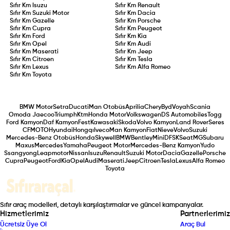
Sıfır Km
Isuzu
Sıfır Km
Renault
Sıfır Km
Suzuki Motor
Sıfır Km
Dacia
Sıfır Km
Gazelle
Sıfır Km
Porsche
Sıfır Km
Cupra
Sıfır Km
Peugeot
Sıfır Km
Ford
Sıfır Km
Kia
Sıfır Km
Opel
Sıfır Km
Audi
Sıfır Km
Maserati
Sıfır Km
Jeep
Sıfır Km
Citroen
Sıfır Km
Tesla
Sıfır Km
Lexus
Sıfır Km
Alfa Romeo
Sıfır Km
Toyota
BMW Motor
Setra
Ducati
Man Otobüs
Aprilia
Chery
Byd
Voyah
Scania
Omoda Jaecoo
Triumph
Ktm
Honda Motor
Volkswagen
DS Automobiles
Togg
Ford Kamyon
Daf Kamyon
Fest
Kawasaki
Skoda
Volvo Kamyon
Land Rover
Seres
CFMOTO
Hyundai
Hongqı
Iveco
Man Kamyon
Fiat
Nieve
Volvo
Suzuki
Mercedes-Benz Otobüs
Honda
Skywell
BMW
Bentley
Mini
DFSK
Seat
MG
Subaru
Maxus
Mercedes
Yamaha
Peugeot Motor
Mercedes-Benz Kamyon
Yudo
Ssangyong
Leapmotor
Nissan
Isuzu
Renault
Suzuki Motor
Dacia
Gazelle
Porsche
Cupra
Peugeot
Ford
Kia
Opel
Audi
Maserati
Jeep
Citroen
Tesla
Lexus
Alfa Romeo
Toyota
Sıfır araç modelleri, detaylı karşılaştırmalar ve güncel kampanyalar.
Hizmetlerimiz
Partnerlerimiz
Ücretsiz Üye Ol
Araç Bul