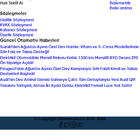
Hızlı Teklif Al
İhalemetrik
İhale arama
Sözleşmeler
Gizlilik Sözleşmesi
KVKK Sözleşmesi
Kullanıcı Sözleşmesi
Üyelik Sözleşmesi
Güncel Otomotiv Haberleri
Suzuki’den Ağustos Ayına Özel Dev Hamle: Vitara ve S-Cross Modellerinde
Sıfır Faiz ve Takas Desteği!
Elektrikli Otomobilde Menzil Rekoru Kırıldı: 1.100 km Menzilli BYD Denza Z9S
Ön Siparişe Açıldı!
Peugeot’dan Ağustos Ayına Özel Dev Kampanya: Sıfır Faizli Kredi ve Takas
Destekleri Başladı!
Audi’nin Dev Amiral Gemisi Sahneye Çıktı: Tüm Detaylarıyla Yeni Audi Q9!
Tasarımı Tartışıldı, Kotası İki Ayda Doldu: Elektrikli Ferrari Luce Yok Sattı!
© Copyright Sifiraracal.com 2015-
2026