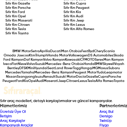
Sıfır Km
Gazelle
Sıfır Km
Cupra
Sıfır Km
Porsche
Sıfır Km
Peugeot
Sıfır Km
Ford
Sıfır Km
Kia
Sıfır Km
Opel
Sıfır Km
Audi
Sıfır Km
Maserati
Sıfır Km
Jeep
Sıfır Km
Citroen
Sıfır Km
Lexus
Sıfır Km
Tesla
Sıfır Km
Alfa Romeo
Sıfır Km
Toyota
BMW Motor
Setra
Aprilia
Ducati
Man Otobüs
Fest
Byd
Chery
Scania
Omoda Jaecoo
Ktm
Triumph
Honda Motor
Volkswagen
DS Automobiles
Skoda
Ford Kamyon
Daf Kamyon
Volvo Kamyon
Kawasaki
CFMOTO
Seres
Man Kamyon
Iveco
Fiat
Nieve
Volvo
Suzuki
Mercedes-Benz Otobüs
Honda
BMW
Skywell
Voyah
Bentley
DFSK
Mini
Hyundai
Seat
Land Rover
Togg
Hongqı
MG
Maxus
Subaru
Mercedes
Yamaha
Mercedes-Benz Kamyon
Peugeot Motor
Yudo
Leapmotor
Nissan
Ssangyong
Isuzu
Renault
Suzuki Motor
Dacia
Gazelle
Cupra
Porsche
Peugeot
Ford
Kia
Opel
Audi
Maserati
Jeep
Citroen
Lexus
Tesla
Alfa Romeo
Toyota
Sıfır araç modelleri, detaylı karşılaştırmalar ve güncel kampanyalar.
Hizmetlerimiz
Partnerlerimiz
Ücretsiz Üye Ol
Araç Bul
İletişim
Dersigo
Araç Karşılaştır
TwinUp
Kampanyalı Araçlar
Fiygo