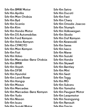
Sıfır Km
BMW Motor
Sıfır Km
Setra
Sıfır Km
Aprilia
Sıfır Km
Ducati
Sıfır Km
Man Otobüs
Sıfır Km
Fest
Sıfır Km
Byd
Sıfır Km
Chery
Sıfır Km
Scania
Sıfır Km
Omoda Jaecoo
Sıfır Km
Ktm
Sıfır Km
Triumph
Sıfır Km
Honda Motor
Sıfır Km
Volkswagen
Sıfır Km
DS Automobiles
Sıfır Km
Skoda
Sıfır Km
Ford Kamyon
Sıfır Km
Daf Kamyon
Sıfır Km
Volvo Kamyon
Sıfır Km
Kawasaki
Sıfır Km
CFMOTO
Sıfır Km
Seres
Sıfır Km
Man Kamyon
Sıfır Km
Iveco
Sıfır Km
Fiat
Sıfır Km
Nieve
Sıfır Km
Volvo
Sıfır Km
Suzuki
Sıfır Km
Mercedes-Benz Otobüs
Sıfır Km
Honda
Sıfır Km
BMW
Sıfır Km
Skywell
Sıfır Km
Voyah
Sıfır Km
Bentley
Sıfır Km
DFSK
Sıfır Km
Mini
Sıfır Km
Hyundai
Sıfır Km
Seat
Sıfır Km
Land Rover
Sıfır Km
Togg
Sıfır Km
Hongqı
Sıfır Km
MG
Sıfır Km
Maxus
Sıfır Km
Subaru
Sıfır Km
Mercedes
Sıfır Km
Yamaha
Sıfır Km
Mercedes-Benz Kamyon
Sıfır Km
Peugeot Motor
Sıfır Km
Yudo
Sıfır Km
Leapmotor
Sıfır Km
Nissan
Sıfır Km
Ssangyong
Sıfır Km
Isuzu
Sıfır Km
Renault
Sıfır Km
Suzuki Motor
Sıfır Km
Dacia