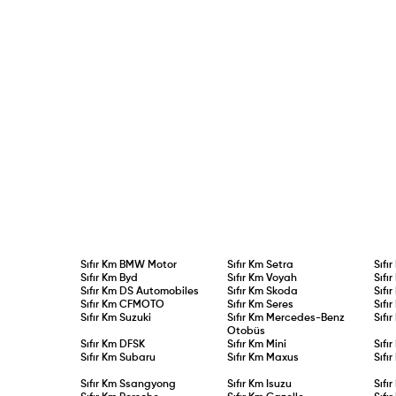
Sıfır Km
BMW Motor
Sıfır Km
Setra
Sıfı
Sıfır Km
Byd
Sıfır Km
Voyah
Sıfı
Sıfır Km
DS Automobiles
Sıfır Km
Skoda
Sıfı
Sıfır Km
CFMOTO
Sıfır Km
Seres
Sıfı
Sıfır Km
Suzuki
Sıfır Km
Mercedes-Benz
Sıfı
Otobüs
Sıfır Km
DFSK
Sıfır Km
Mini
Sıfı
Sıfır Km
Subaru
Sıfır Km
Maxus
Sıfı
Sıfır Km
Ssangyong
Sıfır Km
Isuzu
Sıfı