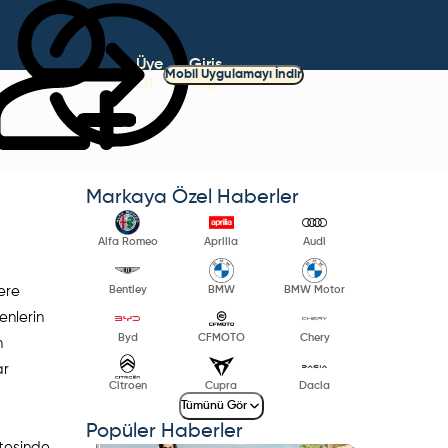
Üye
Giriş
Mobil Uygulamayı İndir
Ol
Yap
Markaya Özel Haberler
Alfa Romeo
Aprilia
Audi
lere
Bentley
BMW
BMW Motor
enlerin
Byd
CFMOTO
Chery
n
ar
Citroen
Cupra
Dacia
Tümünü Gör
Popüler Haberler
stesinde