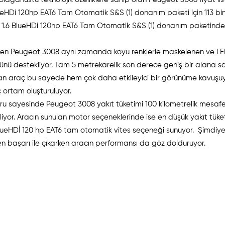
lueHDi 120hp EAT6 Tam Otomatik S&S (1) donanım paketi için 113 bi
NE 1.6 BlueHDi 120hp EAT6 Tam Otomatik S&S (1) donanım paketinde
eren Peugeot 3008 aynı zamanda koyu renklerle maskelenen ve LED
ümünü destekliyor. Tam 5 metrekarelik son derece geniş bir alana s
alan araç bu sayede hem çok daha etkileyici bir görünüme kavuş
ç ortam oluşturuluyor.
toru sayesinde Peugeot 3008 yakıt tüketimi 100 kilometrelik mesafe
iyor. Aracın sunulan motor seçeneklerinde ise en düşük yakıt tüke
.6 BlueHDİ 120 hp EAT6 tam otomatik vites seçeneği sunuyor. Şimdiy
n başarı ile çıkarken aracın performansı da göz dolduruyor.