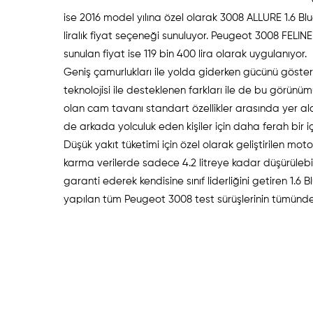
ise 2016 model yılına özel olarak 3008 ALLURE 1.6 B
liralık fiyat seçeneği sunuluyor. Peugeot 3008 FELI
sunulan fiyat ise 119 bin 400 lira olarak uygulanıyor.
Geniş çamurlukları ile yolda giderken gücünü göst
teknolojisi ile desteklenen farkları ile de bu görün
olan cam tavanı standart özellikler arasında yer 
de arkada yolculuk eden kişiler için daha ferah bir i
Düşük yakıt tüketimi için özel olarak geliştirilen mo
karma verilerde sadece 4.2 litreye kadar düşürülebil
garanti ederek kendisine sınıf liderliğini getiren 1
yapılan tüm Peugeot 3008 test sürüşlerinin tümünde