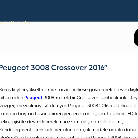
umlar
Haberler
 “Peugeot 3008 Crossover 2016”
Sürüş keyfini yükseltmek ve tarzını herkese göstermek isteyen kişi
hitap eden
Peugeot
3008 kaliteli bir Crossover sahibi olmak istey
vazgeçilmezi olmayı sürdürüyor. Peugeot 3008 2016 modelinde ö
tampon baştan tasarlanırken yenilenen ön ızgara tasarımı LED f
teknolojisi ile desteklenerek muazzam bir şıklık elde edilmiş.
Kendi segmenti içerisinde yer alan pek çok modele oranla daha
olağanüstü teknolojik özelliklere sahip olan Peugeot 3008 fiyat li