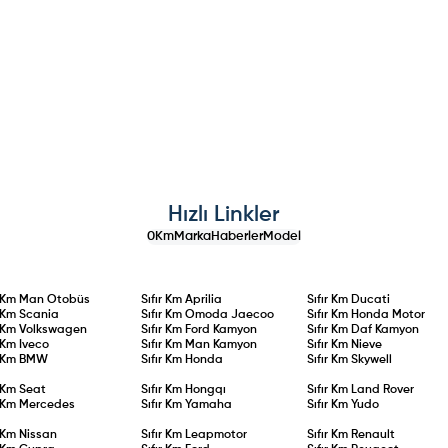
Hızlı Linkler
0Km
Marka
Haberler
Model
r Km
Man Otobüs
Sıfır Km
Aprilia
Sıfır Km
Ducati
r Km
Scania
Sıfır Km
Omoda Jaecoo
Sıfır Km
Honda Motor
r Km
Volkswagen
Sıfır Km
Ford Kamyon
Sıfır Km
Daf Kamyon
r Km
Iveco
Sıfır Km
Man Kamyon
Sıfır Km
Nieve
r Km
BMW
Sıfır Km
Honda
Sıfır Km
Skywell
r Km
Seat
Sıfır Km
Hongqı
Sıfır Km
Land Rover
r Km
Mercedes
Sıfır Km
Yamaha
Sıfır Km
Yudo
r Km
Nissan
Sıfır Km
Leapmotor
Sıfır Km
Renault