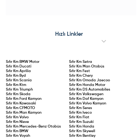
ve tamamen elektrikli bataryalı güç
özel seri; iç mekanda "Urban Blue"
ünitesine kavuşan e-Amarok
teması, Advanced Comfort®
prototype testleri sürdürülüyor. Çift
koltuklar ve yenilikçi C-Zen lounge
motorlu dört tekerlekten çekiş
kokpitiyle konforu ön plana
altyapısı, yüksek batarya
çıkarıyor. 145 HP hibrit ve 83 kW
kapasitesi ve hızlı şarj desteğiyle
elektrikli motor seçenekleriyle
öne çıkacak olan elektrikli
sunulan Collection serisi, stil ve
Amarok’un, madencilik, filolar ve
pratikliği bir arada arayan
Hızlı Linkler
çevreci pikap tutkunları için küresel
sürücülere hitap ediyor.
pazarlara sunulması hedefleniyor.
Sıfır Km
BMW Motor
Sıfır Km
Setra
Sıfır Km
Ducati
Sıfır Km
Man Otobüs
Sıfır Km
Aprilia
Sıfır Km
Fest
Sıfır Km
Byd
Sıfır Km
Chery
Sıfır Km
Scania
Sıfır Km
Omoda Jaecoo
Sıfır Km
Ktm
Sıfır Km
Honda Motor
Sıfır Km
Triumph
Sıfır Km
DS Automobiles
Sıfır Km
Skoda
Sıfır Km
Volkswagen
Sıfır Km
Ford Kamyon
Sıfır Km
Daf Kamyon
Sıfır Km
Kawasaki
Sıfır Km
Volvo Kamyon
Sıfır Km
CFMOTO
Sıfır Km
Seres
Sıfır Km
Man Kamyon
Sıfır Km
Iveco
Sıfır Km
Volvo
Sıfır Km
Fiat
Sıfır Km
Nieve
Sıfır Km
Suzuki
Sıfır Km
Mercedes-Benz Otobüs
Sıfır Km
Honda
Sıfır Km
BMW
Sıfır Km
Skywell
Sıfır Km
Voyah
Sıfır Km
Bentley