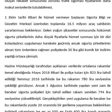
oluşan rekabet sonucunda zorunlu trafik sigortası fiyatlarının daha
makul seviyelerde tutulabilmesi.
1 Ekim tarihi itibari ile hizmet vermeye başlayan Sigorta Bilgi ve
Gözetim Merkezi üzerinden toplamda 16.5 milyon araç sahibinin
yararlanması bekleniyor. Gelen yoğun şikayetler sonucunda hükümet
sigorta şirketlerinin daha düşük fiyatlarla hizmet sunması için bir dizi
kolaylaştırıcı uygulamayı harekete geçirmiş ancak sigorta şirketlerinin
alınan tüm önlemlere rağmen poliçelerde 30 lira gibi komik bir indirim
yaptığı ortaya çıkmıştı.
Hazine Müsteşarlığı tarafından açıklanan verilerde ortalama rakamlar
temel alındığında Mayıs 2016 itibari ile poliçe tutarı için 825 lira tahsil
edildiği Temmuz 2016 tarihinde ise bu rakamın 780 lira seviyesine
çekildiği görülüyor. Ancak 5 Ağustos tarihinde yapılan yeni zam ile
beraber sigorta poliçeleri için tahsil edilen rakam yeniden 794 lira
seviyesine yükseltilmişti. Gerçekleştirilen yeni uygulama ile beraber ise
bu rakamlarda yüzde 20 oranında bir gerileme yaşanması beklenirken
indirimli rakamların ise en az 500 en fazla 600 lira bandı arasında