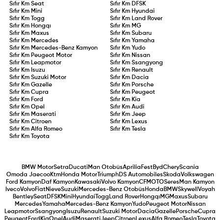
Sıfır Km
Seat
Sıfır Km
DFSK
Sıfır Km
Mini
Sıfır Km
Hyundai
Sıfır Km
Togg
Sıfır Km
Land Rover
Sıfır Km
Hongqı
Sıfır Km
MG
Sıfır Km
Maxus
Sıfır Km
Subaru
Sıfır Km
Mercedes
Sıfır Km
Yamaha
Sıfır Km
Mercedes-Benz Kamyon
Sıfır Km
Yudo
Sıfır Km
Peugeot Motor
Sıfır Km
Nissan
Sıfır Km
Leapmotor
Sıfır Km
Ssangyong
Sıfır Km
Isuzu
Sıfır Km
Renault
Sıfır Km
Suzuki Motor
Sıfır Km
Dacia
Sıfır Km
Gazelle
Sıfır Km
Porsche
Sıfır Km
Cupra
Sıfır Km
Peugeot
Sıfır Km
Ford
Sıfır Km
Kia
Sıfır Km
Opel
Sıfır Km
Audi
Sıfır Km
Maserati
Sıfır Km
Jeep
Sıfır Km
Citroen
Sıfır Km
Lexus
Sıfır Km
Alfa Romeo
Sıfır Km
Tesla
Sıfır Km
Toyota
BMW Motor
Setra
Ducati
Man Otobüs
Aprilia
Fest
Byd
Chery
Scania
Omoda Jaecoo
Ktm
Honda Motor
Triumph
DS Automobiles
Skoda
Volkswagen
Ford Kamyon
Daf Kamyon
Kawasaki
Volvo Kamyon
CFMOTO
Seres
Man Kamyon
Iveco
Volvo
Fiat
Nieve
Suzuki
Mercedes-Benz Otobüs
Honda
BMW
Skywell
Voyah
Bentley
Seat
DFSK
Mini
Hyundai
Togg
Land Rover
Hongqı
MG
Maxus
Subaru
Mercedes
Yamaha
Mercedes-Benz Kamyon
Yudo
Peugeot Motor
Nissan
Leapmotor
Ssangyong
Isuzu
Renault
Suzuki Motor
Dacia
Gazelle
Porsche
Cupra
Peugeot
Ford
Kia
Opel
Audi
Maserati
Jeep
Citroen
Lexus
Alfa Romeo
Tesla
Toyota