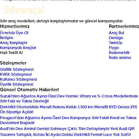
Sıfır araç modelleri, detaylı karşılaştırmalar ve güncel kampanyalar.
Hizmetlerimiz
Partnerlerimiz
Ücretsiz Üye Ol
Araç Bul
İletişim
Dersigo
Araç Karşılaştır
TwinUp
Kampanyalı Araçlar
Fiygo
Hızlı Teklif Al
İhalemetrik
İhale arama
Sözleşmeler
Gizlilik Sözleşmesi
KVKK Sözleşmesi
Kullanıcı Sözleşmesi
Üyelik Sözleşmesi
Güncel Otomotiv Haberleri
Suzuki’den Ağustos Ayına Özel Dev Hamle: Vitara ve S-Cross Modellerinde
Sıfır Faiz ve Takas Desteği!
Elektrikli Otomobilde Menzil Rekoru Kırıldı: 1.100 km Menzilli BYD Denza Z9S
Ön Siparişe Açıldı!
Peugeot’dan Ağustos Ayına Özel Dev Kampanya: Sıfır Faizli Kredi ve Takas
Destekleri Başladı!
Audi’nin Dev Amiral Gemisi Sahneye Çıktı: Tüm Detaylarıyla Yeni Audi Q9!
Tasarımı Tartışıldı, Kotası İki Ayda Doldu: Elektrikli Ferrari Luce Yok Sattı!