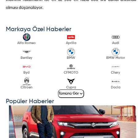
olması düşünülüyor.
Markaya Özel Haberler
Alfa Romeo
Aprilia
Audi
Bentley
BMW
BMW Motor
Byd
CFMOTO
Chery
Citroen
Cupra
Dacia
Tümünü Gör
Popüler Haberler