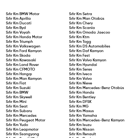
Sıfır Km
BMW Motor
Sıfır Km
Setra
Sıfır Km
Aprilia
Sıfır Km
Man Otobüs
Sıfır Km
Ducati
Sıfır Km
Chery
Sıfır Km
Byd
Sıfır Km
Scania
Sıfır Km
Voyah
Sıfır Km
Omoda Jaecoo
Sıfır Km
Honda Motor
Sıfır Km
Ktm
Sıfır Km
Triumph
Sıfır Km
Togg
Sıfır Km
Volkswagen
Sıfır Km
DS Automobiles
Sıfır Km
Ford Kamyon
Sıfır Km
Daf Kamyon
Sıfır Km
Skoda
Sıfır Km
Fest
Sıfır Km
Kawasaki
Sıfır Km
Volvo Kamyon
Sıfır Km
Land Rover
Sıfır Km
Hyundai
Sıfır Km
CFMOTO
Sıfır Km
Seres
Sıfır Km
Hongqı
Sıfır Km
Iveco
Sıfır Km
Man Kamyon
Sıfır Km
Volvo
Sıfır Km
Fiat
Sıfır Km
Nieve
Sıfır Km
Suzuki
Sıfır Km
Mercedes-Benz Otobüs
Sıfır Km
BMW
Sıfır Km
Honda
Sıfır Km
Skywell
Sıfır Km
Bentley
Sıfır Km
Mini
Sıfır Km
DFSK
Sıfır Km
Seat
Sıfır Km
MG
Sıfır Km
Subaru
Sıfır Km
Maxus
Sıfır Km
Mercedes
Sıfır Km
Yamaha
Sıfır Km
Peugeot Motor
Sıfır Km
Mercedes-Benz Kamyon
Sıfır Km
Yudo
Sıfır Km
Isuzu
Sıfır Km
Leapmotor
Sıfır Km
Nissan
Sıfır Km
Ssangyong
Sıfır Km
Renault