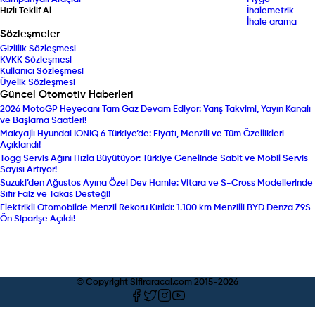
Hızlı Teklif Al
İhalemetrik
İhale arama
Sözleşmeler
Gizlilik Sözleşmesi
KVKK Sözleşmesi
Kullanıcı Sözleşmesi
Üyelik Sözleşmesi
Güncel Otomotiv Haberleri
2026 MotoGP Heyecanı Tam Gaz Devam Ediyor: Yarış Takvimi, Yayın Kanalı
ve Başlama Saatleri!
Makyajlı Hyundai IONIQ 6 Türkiye’de: Fiyatı, Menzili ve Tüm Özellikleri
Açıklandı!
Togg Servis Ağını Hızla Büyütüyor: Türkiye Genelinde Sabit ve Mobil Servis
Sayısı Artıyor!
Suzuki’den Ağustos Ayına Özel Dev Hamle: Vitara ve S-Cross Modellerinde
Sıfır Faiz ve Takas Desteği!
Elektrikli Otomobilde Menzil Rekoru Kırıldı: 1.100 km Menzilli BYD Denza Z9S
Ön Siparişe Açıldı!
© Copyright Sifiraracal.com 2015-
2026