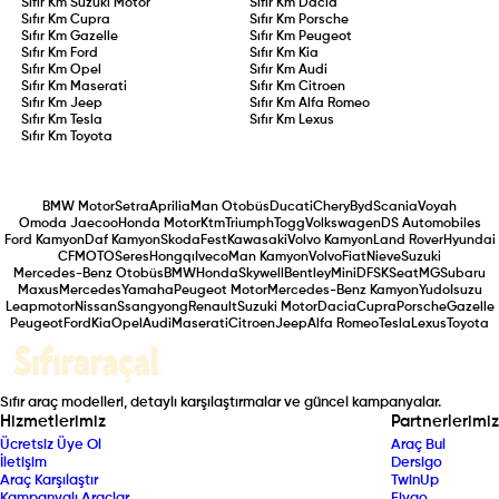
Sıfır Km
Suzuki Motor
Sıfır Km
Dacia
Sıfır Km
Cupra
Sıfır Km
Porsche
Sıfır Km
Gazelle
Sıfır Km
Peugeot
Sıfır Km
Ford
Sıfır Km
Kia
Sıfır Km
Opel
Sıfır Km
Audi
Sıfır Km
Maserati
Sıfır Km
Citroen
Sıfır Km
Jeep
Sıfır Km
Alfa Romeo
Sıfır Km
Tesla
Sıfır Km
Lexus
Sıfır Km
Toyota
BMW Motor
Setra
Aprilia
Man Otobüs
Ducati
Chery
Byd
Scania
Voyah
Omoda Jaecoo
Honda Motor
Ktm
Triumph
Togg
Volkswagen
DS Automobiles
Ford Kamyon
Daf Kamyon
Skoda
Fest
Kawasaki
Volvo Kamyon
Land Rover
Hyundai
CFMOTO
Seres
Hongqı
Iveco
Man Kamyon
Volvo
Fiat
Nieve
Suzuki
Mercedes-Benz Otobüs
BMW
Honda
Skywell
Bentley
Mini
DFSK
Seat
MG
Subaru
Maxus
Mercedes
Yamaha
Peugeot Motor
Mercedes-Benz Kamyon
Yudo
Isuzu
Leapmotor
Nissan
Ssangyong
Renault
Suzuki Motor
Dacia
Cupra
Porsche
Gazelle
Peugeot
Ford
Kia
Opel
Audi
Maserati
Citroen
Jeep
Alfa Romeo
Tesla
Lexus
Toyota
Sıfır araç modelleri, detaylı karşılaştırmalar ve güncel kampanyalar.
Hizmetlerimiz
Partnerlerimiz
Ücretsiz Üye Ol
Araç Bul
İletişim
Dersigo
Araç Karşılaştır
TwinUp
Kampanyalı Araçlar
Fiygo