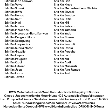
Sıfır Km
Man Kamyon
Sıfır Km
Fiat
Sıfır Km
Volvo
Sıfır Km
Nieve
Sıfır Km
Suzuki
Sıfır Km
Mercedes-Benz Otobüs
Sıfır Km
BMW
Sıfır Km
Skywell
Sıfır Km
Honda
Sıfır Km
Bentley
Sıfır Km
Seat
Sıfır Km
DFSK
Sıfır Km
Mini
Sıfır Km
MG
Sıfır Km
Maxus
Sıfır Km
Subaru
Sıfır Km
Mercedes
Sıfır Km
Yamaha
Sıfır Km
Mercedes-Benz Kamyon
Sıfır Km
Yudo
Sıfır Km
Peugeot Motor
Sıfır Km
Nissan
Sıfır Km
Ssangyong
Sıfır Km
Isuzu
Sıfır Km
Leapmotor
Sıfır Km
Renault
Sıfır Km
Suzuki Motor
Sıfır Km
Dacia
Sıfır Km
Gazelle
Sıfır Km
Porsche
Sıfır Km
Cupra
Sıfır Km
Ford
Sıfır Km
Peugeot
Sıfır Km
Kia
Sıfır Km
Opel
Sıfır Km
Audi
Sıfır Km
Citroen
Sıfır Km
Maserati
Sıfır Km
Jeep
Sıfır Km
Alfa Romeo
Sıfır Km
Lexus
Sıfır Km
Tesla
Sıfır Km
Toyota
BMW Motor
Setra
Ducati
Man Otobüs
Aprilia
Byd
Chery
Voyah
Scania
Omoda Jaecoo
Ktm
Honda Motor
Triumph
DS Automobiles
Togg
Volkswagen
Ford Kamyon
Daf Kamyon
Skoda
Fest
Kawasaki
Volvo Kamyon
Land Rover
CFMOTO
Seres
Hyundai
Hongqı
Iveco
Man Kamyon
Fiat
Volvo
Nieve
Suzuki
Mercedes-Benz Otobüs
BMW
Skywell
Honda
Bentley
Seat
DFSK
Mini
MG
Maxus