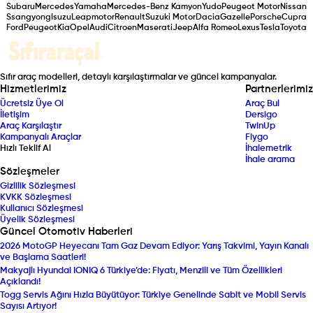
Subaru
Mercedes
Yamaha
Mercedes-Benz Kamyon
Yudo
Peugeot Motor
Nissan
Ssangyong
Isuzu
Leapmotor
Renault
Suzuki Motor
Dacia
Gazelle
Porsche
Cupra
Ford
Peugeot
Kia
Opel
Audi
Citroen
Maserati
Jeep
Alfa Romeo
Lexus
Tesla
Toyota
Sıfır araç modelleri, detaylı karşılaştırmalar ve güncel kampanyalar.
Hizmetlerimiz
Partnerlerimiz
Ücretsiz Üye Ol
Araç Bul
İletişim
Dersigo
Araç Karşılaştır
TwinUp
Kampanyalı Araçlar
Fiygo
Hızlı Teklif Al
İhalemetrik
İhale arama
Sözleşmeler
Gizlilik Sözleşmesi
KVKK Sözleşmesi
Kullanıcı Sözleşmesi
Üyelik Sözleşmesi
Güncel Otomotiv Haberleri
2026 MotoGP Heyecanı Tam Gaz Devam Ediyor: Yarış Takvimi, Yayın Kanalı
ve Başlama Saatleri!
Makyajlı Hyundai IONIQ 6 Türkiye’de: Fiyatı, Menzili ve Tüm Özellikleri
Açıklandı!
Togg Servis Ağını Hızla Büyütüyor: Türkiye Genelinde Sabit ve Mobil Servis
Sayısı Artıyor!