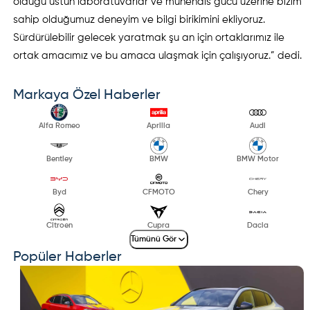
olduğu üstün laboratuvarlar ve mühendis gücü üzerine bizim
sahip olduğumuz deneyim ve bilgi birikimini ekliyoruz.
Sürdürülebilir gelecek yaratmak şu an için ortaklarımız ile
ortak amacımız ve bu amaca ulaşmak için çalışıyoruz.” dedi.
Markaya Özel Haberler
Alfa Romeo
Aprilia
Audi
Bentley
BMW
BMW Motor
Byd
CFMOTO
Chery
Citroen
Cupra
Dacia
Tümünü Gör
Popüler Haberler