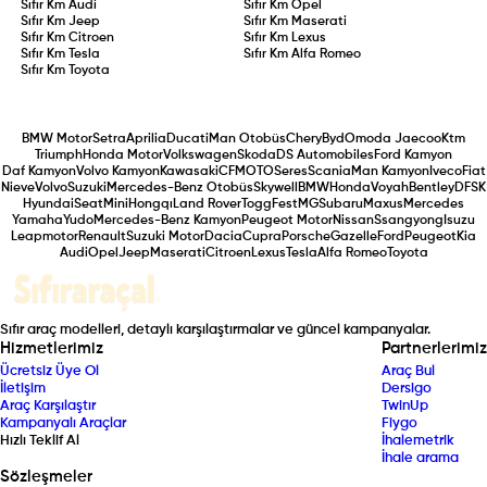
Sıfır Km
Audi
Sıfır Km
Opel
Sıfır Km
Jeep
Sıfır Km
Maserati
Sıfır Km
Citroen
Sıfır Km
Lexus
Sıfır Km
Tesla
Sıfır Km
Alfa Romeo
Sıfır Km
Toyota
BMW Motor
Setra
Aprilia
Ducati
Man Otobüs
Chery
Byd
Omoda Jaecoo
Ktm
Triumph
Honda Motor
Volkswagen
Skoda
DS Automobiles
Ford Kamyon
Daf Kamyon
Volvo Kamyon
Kawasaki
CFMOTO
Seres
Scania
Man Kamyon
Iveco
Fiat
Nieve
Volvo
Suzuki
Mercedes-Benz Otobüs
Skywell
BMW
Honda
Voyah
Bentley
DFSK
Hyundai
Seat
Mini
Hongqı
Land Rover
Togg
Fest
MG
Subaru
Maxus
Mercedes
Yamaha
Yudo
Mercedes-Benz Kamyon
Peugeot Motor
Nissan
Ssangyong
Isuzu
Leapmotor
Renault
Suzuki Motor
Dacia
Cupra
Porsche
Gazelle
Ford
Peugeot
Kia
Audi
Opel
Jeep
Maserati
Citroen
Lexus
Tesla
Alfa Romeo
Toyota
Sıfır araç modelleri, detaylı karşılaştırmalar ve güncel kampanyalar.
Hizmetlerimiz
Partnerlerimiz
Ücretsiz Üye Ol
Araç Bul
İletişim
Dersigo
Araç Karşılaştır
TwinUp
Kampanyalı Araçlar
Fiygo
Hızlı Teklif Al
İhalemetrik
İhale arama
Sözleşmeler