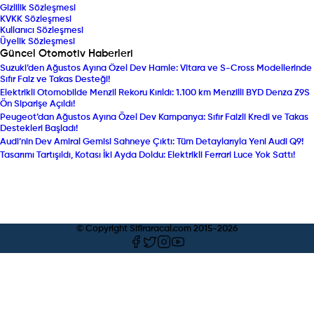
Gizlilik Sözleşmesi
KVKK Sözleşmesi
Kullanıcı Sözleşmesi
Üyelik Sözleşmesi
Güncel Otomotiv Haberleri
Suzuki’den Ağustos Ayına Özel Dev Hamle: Vitara ve S-Cross Modellerinde
Sıfır Faiz ve Takas Desteği!
Elektrikli Otomobilde Menzil Rekoru Kırıldı: 1.100 km Menzilli BYD Denza Z9S
Ön Siparişe Açıldı!
Peugeot’dan Ağustos Ayına Özel Dev Kampanya: Sıfır Faizli Kredi ve Takas
Destekleri Başladı!
Audi’nin Dev Amiral Gemisi Sahneye Çıktı: Tüm Detaylarıyla Yeni Audi Q9!
Tasarımı Tartışıldı, Kotası İki Ayda Doldu: Elektrikli Ferrari Luce Yok Sattı!
© Copyright Sifiraracal.com 2015-
2026