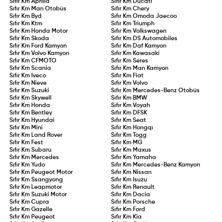
Sıfır Km
Aprilia
Sıfır Km
Ducati
Sıfır Km
Man Otobüs
Sıfır Km
Chery
Sıfır Km
Byd
Sıfır Km
Omoda Jaecoo
Sıfır Km
Ktm
Sıfır Km
Triumph
Sıfır Km
Honda Motor
Sıfır Km
Volkswagen
Sıfır Km
Skoda
Sıfır Km
DS Automobiles
Sıfır Km
Ford Kamyon
Sıfır Km
Daf Kamyon
Sıfır Km
Volvo Kamyon
Sıfır Km
Kawasaki
Sıfır Km
CFMOTO
Sıfır Km
Seres
Sıfır Km
Scania
Sıfır Km
Man Kamyon
Sıfır Km
Iveco
Sıfır Km
Fiat
Sıfır Km
Nieve
Sıfır Km
Volvo
Sıfır Km
Suzuki
Sıfır Km
Mercedes-Benz Otobüs
Sıfır Km
Skywell
Sıfır Km
BMW
Sıfır Km
Honda
Sıfır Km
Voyah
Sıfır Km
Bentley
Sıfır Km
DFSK
Sıfır Km
Hyundai
Sıfır Km
Seat
Sıfır Km
Mini
Sıfır Km
Hongqı
Sıfır Km
Land Rover
Sıfır Km
Togg
Sıfır Km
Fest
Sıfır Km
MG
Sıfır Km
Subaru
Sıfır Km
Maxus
Sıfır Km
Mercedes
Sıfır Km
Yamaha
Sıfır Km
Yudo
Sıfır Km
Mercedes-Benz Kamyon
Sıfır Km
Peugeot Motor
Sıfır Km
Nissan
Sıfır Km
Ssangyong
Sıfır Km
Isuzu
Sıfır Km
Leapmotor
Sıfır Km
Renault
Sıfır Km
Suzuki Motor
Sıfır Km
Dacia
Sıfır Km
Cupra
Sıfır Km
Porsche
Sıfır Km
Gazelle
Sıfır Km
Ford
Sıfır Km
Peugeot
Sıfır Km
Kia