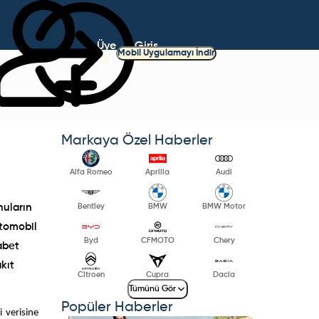
Üye
Giriş
Mobil Uygulamayı İndir
Ol
Yap
Markaya Özel Haberler
Alfa Romeo
Aprilia
Audi
Bentley
BMW
BMW Motor
nuların
otomobil
Byd
CFMOTO
Chery
abet
kıt
Citroen
Cupra
Dacia
Tümünü Gör
Popüler Haberler
 verisine