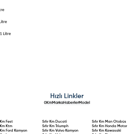
re
tre
itre
Hızlı Linkler
0Km
Marka
Haberler
Model
r Km
Fest
Sıfır Km
Ducati
Sıfır Km
Man Otobüs
r Km
Ktm
Sıfır Km
Triumph
Sıfır Km
Honda Motor
r Km
Ford Kamyon
Sıfır Km
Volvo Kamyon
Sıfır Km
Kawasaki