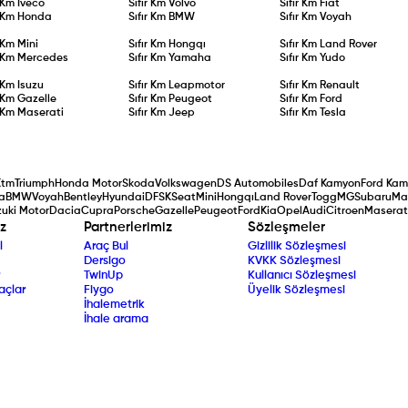
r Km
Iveco
Sıfır Km
Volvo
Sıfır Km
Fiat
r Km
Honda
Sıfır Km
BMW
Sıfır Km
Voyah
r Km
Mini
Sıfır Km
Hongqı
Sıfır Km
Land Rover
r Km
Mercedes
Sıfır Km
Yamaha
Sıfır Km
Yudo
r Km
Isuzu
Sıfır Km
Leapmotor
Sıfır Km
Renault
r Km
Gazelle
Sıfır Km
Peugeot
Sıfır Km
Ford
r Km
Maserati
Sıfır Km
Jeep
Sıfır Km
Tesla
Ktm
Triumph
Honda Motor
Skoda
Volkswagen
DS Automobiles
Daf Kamyon
Ford Kam
a
BMW
Voyah
Bentley
Hyundai
DFSK
Seat
Mini
Hongqı
Land Rover
Togg
MG
Subaru
Ma
uki Motor
Dacia
Cupra
Porsche
Gazelle
Peugeot
Ford
Kia
Opel
Audi
Citroen
Maserat
z
Partnerlerimiz
Sözleşmeler
l
Araç Bul
Gizlilik Sözleşmesi
Dersigo
KVKK Sözleşmesi
TwinUp
Kullanıcı Sözleşmesi
açlar
Fiygo
Üyelik Sözleşmesi
İhalemetrik
İhale arama