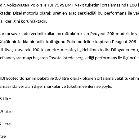
idir. Volkswagen Polo 1.4 TDI 75PS BMT yakıt tüketimi ortalamasında 100 
tadır. Dizel motorlu olarak üretilen araç sergilediği bu performans ile yak
 liderliğini korumaktadır.
sarımı sayesinde verimli kullanımı mümkün kılan Peugeot 208 modeli de y
 Küçük bir farkla birincilik koltuğunu Polo modeline kaptıran Peugeot 208 
a ihtiyaç duyarak 100 kilometre mesafeyi gidebilmektedir. Dünyanın en 
 efsane yaratmayı başaran Toyota listede sergilediği performans ile üçüncü 
DI Ecotec donanım paketi ile 3,8 litre olarak ölçülen ortalama yakıt tüketimi 
amasında yer alan diğer markalar ve tüketim verileri ise şöyle:
itre
 Litre
tre
re