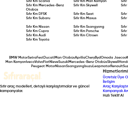
Sıfır Km
Scania
Sıfır Km
Man Kamyon
Sıfı
Sıfır Km
Mercedes-Benz
Sıfır Km
Skywell
Sıfı
Otobüs
Sıfır Km
DFSK
Sıfır Km
Seat
Sıfı
Sıfır Km
Subaru
Sıfır Km
Maxus
Sıfı
Sıfır Km
Nissan
Sıfır Km
Ssangyong
Sıfı
Sıfır Km
Cupra
Sıfır Km
Porsche
Sıfı
Sıfır Km
Audi
Sıfır Km
Citroen
Sıfı
Sıfır Km
Toyota
BMW Motor
Setra
Fest
Ducati
Man Otobüs
Aprilia
Chery
Byd
Omoda Jaecoo
Man Kamyon
Iveco
Volvo
Fiat
Nieve
Suzuki
Mercedes-Benz Otobüs
Skywell
Hond
Peugeot Motor
Nissan
Ssangyong
Isuzu
Leapmotor
Renault
Suz
Hizmetlerimi
Ücretsiz Üye O
İletişim
Sıfır araç modelleri, detaylı karşılaştırmalar ve güncel
Araç Karşılaştır
kampanyalar.
Kampanyalı Ar
Hızlı Teklif Al