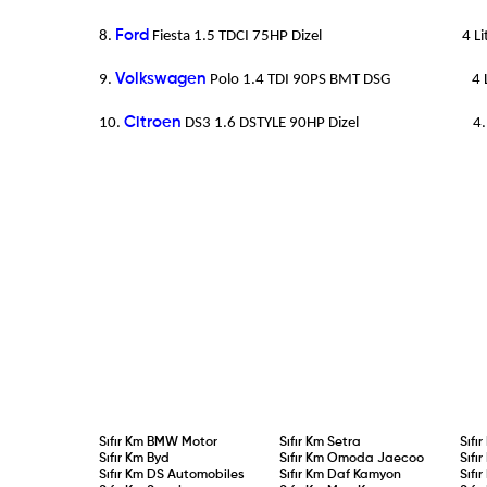
8.
Ford
Fiesta 1.5 TDCI 75HP Dizel 4 Lit
9.
Volkswagen
Polo 1.4 TDI 90PS BMT DSG 4 Li
10.
Citroen
DS3 1.6 DSTYLE 90HP Dizel 4.1 L
Sıfır Km
BMW Motor
Sıfır Km
Setra
Sıfı
Sıfır Km
Byd
Sıfır Km
Omoda Jaecoo
Sıfı
Sıfır Km
DS Automobiles
Sıfır Km
Daf Kamyon
Sıfı