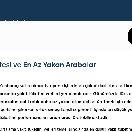
umlar
Haberler
stesi ve En Az Yakan Arabalar
Yeni araç satın almak isteyen kişilerin en çok dikkat etmeleri ko
başında yakıt tüketim verileri yer almaktadır. Günümüzde lüks 
markaları dahi artık daha az yakan otomobiller üretmek için rek
içerisine girerken ortak amaç kendi segmenti içinde en düşük ya
tüketimi performansını sunan aracı üretebilmektedir.
Ortalama yakıt tüketimi verileri temel alındığında en düşük yakıt tüketimi