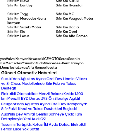
Sıfır Km
Nieve
Sıfır Km
Suzuki
sunulması
hedefleniyor.
Sıfır Km
Bentley
Sıfır Km
Hyundai
Sıfır Km
Togg
Sıfır Km
MG
Sıfır Km
Mercedes-Benz
Sıfır Km
Peugeot Motor
Kamyon
Sıfır Km
Suzuki Motor
Sıfır Km
Dacia
Sıfır Km
Kia
Sıfır Km
Opel
Sıfır Km
Lexus
Sıfır Km
Alfa Romeo
yon
Volvo Kamyon
Kawasaki
CFMOTO
Seres
Scania
xus
Mercedes
Yamaha
Yudo
Mercedes-Benz Kamyon
i
Jeep
Tesla
Lexus
Alfa Romeo
Toyota
Güncel Otomotiv Haberleri
Suzuki’den Ağustos Ayına Özel Dev Hamle: Vitara
Yenilenen Mercedes-Ben
ve S-Cross Modellerinde Sıfır Faiz ve Takas
Compact SUV Segmentin
Desteği!
Yılın Ticari Aracı Seçildi:
Elektrikli Otomobilde Menzil Rekoru Kırıldı: 1.100
DAF XF Electric Sahneye 
km Menzilli BYD Denza Z9S Ön Siparişe Açıldı!
Araç Sahipleri Dikkat: 
Peugeot’dan Ağustos Ayına Özel Dev Kampanya:
Randevu ve Ön Ödeme U
Sıfır Faizli Kredi ve Takas Destekleri Başladı!
Ekran Büyüdü, Turbo Mot
Audi’nin Dev Amiral Gemisi Sahneye Çıktı: Tüm
Ekonomik SUV Suzuki Brez
Detaylarıyla Yeni Audi Q9!
Beklenen An Geldi: Volk
Tasarımı Tartışıldı, Kotası İki Ayda Doldu: Elektrikli
Almanya'da Ön Siparişe A
Ferrari Luce Yok Sattı!
Netleşti!