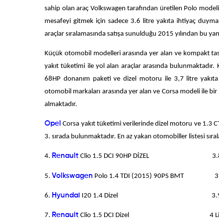
sahip olan araç Volkswagen tarafından üretilen Polo model
mesafeyi gitmek için sadece 3.6 litre yakıta ihtiyaç duymak
araçlar sıralamasında satışa sunulduğu 2015 yılından bu yana
Küçük otomobil modelleri arasında yer alan ve kompakt ta
yakıt tüketimi ile yol alan araçlar arasında bulunmaktadır.
68HP donanım paketi ve dizel motoru ile 3,7 litre yakıt
otomobil markaları arasında yer alan ve Corsa modeli ile bir
almaktadır.
Opel
Corsa yakıt tüketimi verilerinde dizel motoru ve 1.3 CT
3. sırada bulunmaktadır. En az yakan otomobiller listesi sıral
4.
Renault
Clio 1.5 DCI 90HP DİZEL 3.8 L
5.
Volkswagen
Polo 1.4 TDI (2015) 90PS BMT 3.9
6.
Hyundai
I20 1.4 Dizel 3.9 Li
7.
Renault
Clio 1.5 DCI Dizel 4 Lit