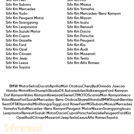
Sıfır Km
Fest
Sıfır Km
MG
Sıfır Km
Subaru
Sıfır Km
Maxus
Sıfır Km
Mercedes
Sıfır Km
Yamaha
Sıfır Km
Yudo
Sıfır Km
Mercedes-Benz Kamyon
Sıfır Km
Peugeot Motor
Sıfır Km
Nissan
Sıfır Km
Ssangyong
Sıfır Km
Isuzu
Sıfır Km
Leapmotor
Sıfır Km
Renault
Sıfır Km
Suzuki Motor
Sıfır Km
Dacia
Sıfır Km
Cupra
Sıfır Km
Porsche
Sıfır Km
Gazelle
Sıfır Km
Peugeot
Sıfır Km
Ford
Sıfır Km
Kia
Sıfır Km
Opel
Sıfır Km
Audi
Sıfır Km
Citroen
Sıfır Km
Maserati
Sıfır Km
Jeep
Sıfır Km
Tesla
Sıfır Km
Lexus
Sıfır Km
Alfa Romeo
Sıfır Km
Toyota
BMW Motor
Setra
Ducati
Aprilia
Man Otobüs
Chery
Byd
Omoda Jaecoo
Honda Motor
Ktm
Triumph
Skoda
DS Automobiles
Volkswagen
Ford Kamyon
Daf Kamyon
Volvo Kamyon
Kawasaki
Seres
CFMOTO
Scania
Man Kamyon
Iveco
Volvo
Nieve
Fiat
Suzuki
Mercedes-Benz Otobüs
Skywell
Honda
BMW
Voyah
Bentley
Seat
DFSK
Hyundai
Mini
Hongqı
Togg
Land Rover
Fest
MG
Subaru
Maxus
Mercedes
Yamaha
Yudo
Mercedes-Benz Kamyon
Peugeot Motor
Nissan
Ssangyong
Isuzu
Leapmotor
Renault
Suzuki Motor
Dacia
Cupra
Porsche
Gazelle
Peugeot
Ford
Kia
Opel
Audi
Citroen
Maserati
Jeep
Tesla
Lexus
Alfa Romeo
Toyota