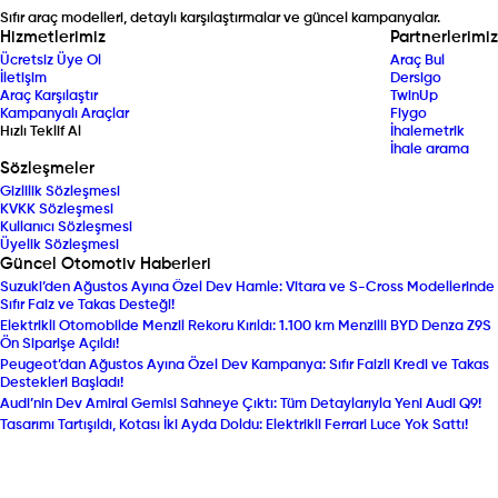
Sıfır araç modelleri, detaylı karşılaştırmalar ve güncel kampanyalar.
Hizmetlerimiz
Partnerlerimiz
Ücretsiz Üye Ol
Araç Bul
İletişim
Dersigo
Araç Karşılaştır
TwinUp
Kampanyalı Araçlar
Fiygo
Hızlı Teklif Al
İhalemetrik
İhale arama
Sözleşmeler
Gizlilik Sözleşmesi
KVKK Sözleşmesi
Kullanıcı Sözleşmesi
Üyelik Sözleşmesi
Güncel Otomotiv Haberleri
Suzuki’den Ağustos Ayına Özel Dev Hamle: Vitara ve S-Cross Modellerinde
Sıfır Faiz ve Takas Desteği!
Elektrikli Otomobilde Menzil Rekoru Kırıldı: 1.100 km Menzilli BYD Denza Z9S
Ön Siparişe Açıldı!
Peugeot’dan Ağustos Ayına Özel Dev Kampanya: Sıfır Faizli Kredi ve Takas
Destekleri Başladı!
Audi’nin Dev Amiral Gemisi Sahneye Çıktı: Tüm Detaylarıyla Yeni Audi Q9!
Tasarımı Tartışıldı, Kotası İki Ayda Doldu: Elektrikli Ferrari Luce Yok Sattı!