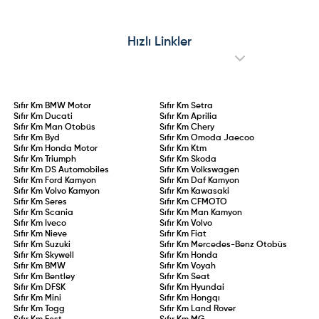
altyapısı, yüksek batarya
çıkarıyor. 145 HP hibrit ve 83 kW
kapasitesi ve hızlı şarj desteğiyle
elektrikli motor seçenekleriyle
öne çıkacak olan elektrikli
sunulan Collection serisi, stil ve
Amarok’un, madencilik, filolar ve
pratikliği bir arada arayan
Hızlı Linkler
çevreci pikap tutkunları için küresel
sürücülere hitap ediyor.
pazarlara sunulması hedefleniyor.
Sıfır Km
BMW Motor
Sıfır Km
Setra
Sıfır Km
Ducati
Sıfır Km
Aprilia
Sıfır Km
Man Otobüs
Sıfır Km
Chery
Sıfır Km
Byd
Sıfır Km
Omoda Jaecoo
Sıfır Km
Honda Motor
Sıfır Km
Ktm
Sıfır Km
Triumph
Sıfır Km
Skoda
Sıfır Km
DS Automobiles
Sıfır Km
Volkswagen
Sıfır Km
Ford Kamyon
Sıfır Km
Daf Kamyon
Sıfır Km
Volvo Kamyon
Sıfır Km
Kawasaki
Sıfır Km
Seres
Sıfır Km
CFMOTO
Sıfır Km
Scania
Sıfır Km
Man Kamyon
Sıfır Km
Iveco
Sıfır Km
Volvo
Sıfır Km
Nieve
Sıfır Km
Fiat
Sıfır Km
Suzuki
Sıfır Km
Mercedes-Benz Otobüs
Sıfır Km
Skywell
Sıfır Km
Honda
Sıfır Km
BMW
Sıfır Km
Voyah
Sıfır Km
Bentley
Sıfır Km
Seat
Sıfır Km
DFSK
Sıfır Km
Hyundai
Sıfır Km
Mini
Sıfır Km
Hongqı
Sıfır Km
Togg
Sıfır Km
Land Rover