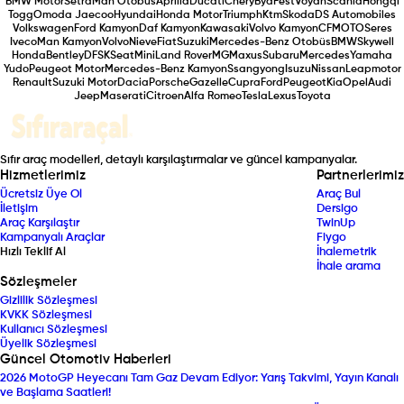
BMW Motor
Setra
Man Otobüs
Aprilia
Ducati
Chery
Byd
Fest
Voyah
Scania
Hongqı
Togg
Omoda Jaecoo
Hyundai
Honda Motor
Triumph
Ktm
Skoda
DS Automobiles
Volkswagen
Ford Kamyon
Daf Kamyon
Kawasaki
Volvo Kamyon
CFMOTO
Seres
Iveco
Man Kamyon
Volvo
Nieve
Fiat
Suzuki
Mercedes-Benz Otobüs
BMW
Skywell
Honda
Bentley
DFSK
Seat
Mini
Land Rover
MG
Maxus
Subaru
Mercedes
Yamaha
Yudo
Peugeot Motor
Mercedes-Benz Kamyon
Ssangyong
Isuzu
Nissan
Leapmotor
Renault
Suzuki Motor
Dacia
Porsche
Gazelle
Cupra
Ford
Peugeot
Kia
Opel
Audi
Jeep
Maserati
Citroen
Alfa Romeo
Tesla
Lexus
Toyota
Sıfır araç modelleri, detaylı karşılaştırmalar ve güncel kampanyalar.
Hizmetlerimiz
Partnerlerimiz
Ücretsiz Üye Ol
Araç Bul
İletişim
Dersigo
Araç Karşılaştır
TwinUp
Kampanyalı Araçlar
Fiygo
Hızlı Teklif Al
İhalemetrik
İhale arama
Sözleşmeler
Gizlilik Sözleşmesi
KVKK Sözleşmesi
Kullanıcı Sözleşmesi
Üyelik Sözleşmesi
Güncel Otomotiv Haberleri
2026 MotoGP Heyecanı Tam Gaz Devam Ediyor: Yarış Takvimi, Yayın Kanalı
ve Başlama Saatleri!