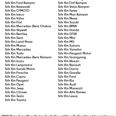
Sıfır Km
Ford Kamyon
Sıfır Km
Daf Kamyon
Sıfır Km
Kawasaki
Sıfır Km
Volvo Kamyon
Sıfır Km
CFMOTO
Sıfır Km
Seres
Sıfır Km
Iveco
Sıfır Km
Man Kamyon
Sıfır Km
Volvo
Sıfır Km
Nieve
Sıfır Km
Fiat
Sıfır Km
Suzuki
Sıfır Km
Mercedes-Benz Otobüs
Sıfır Km
BMW
Sıfır Km
Skywell
Sıfır Km
Honda
Sıfır Km
Bentley
Sıfır Km
DFSK
Sıfır Km
Seat
Sıfır Km
Mini
Sıfır Km
Land Rover
Sıfır Km
MG
Sıfır Km
Maxus
Sıfır Km
Subaru
Sıfır Km
Mercedes
Sıfır Km
Yamaha
Sıfır Km
Yudo
Sıfır Km
Peugeot Motor
Sıfır Km
Mercedes-Benz Kamyon
Sıfır Km
Ssangyong
Sıfır Km
Isuzu
Sıfır Km
Nissan
Sıfır Km
Leapmotor
Sıfır Km
Renault
Sıfır Km
Suzuki Motor
Sıfır Km
Dacia
Sıfır Km
Porsche
Sıfır Km
Gazelle
Sıfır Km
Cupra
Sıfır Km
Ford
Sıfır Km
Peugeot
Sıfır Km
Kia
Sıfır Km
Opel
Sıfır Km
Audi
Sıfır Km
Jeep
Sıfır Km
Maserati
Sıfır Km
Citroen
Sıfır Km
Alfa Romeo
Sıfır Km
Tesla
Sıfır Km
Lexus
Sıfır Km
Toyota