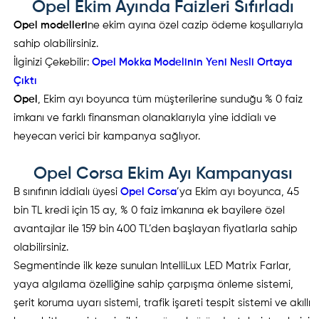
Opel Ekim Ayında Faizleri Sıfırladı
Opel modelleri
ne ekim ayına özel cazip ödeme koşullarıyla
sahip olabilirsiniz.
İlginizi Çekebilir:
Opel Mokka Modelinin Yeni Nesli Ortaya
Çıktı
Opel
, Ekim ayı boyunca tüm müşterilerine sunduğu % 0 faiz
imkanı ve farklı finansman olanaklarıyla yine iddialı ve
heyecan verici bir kampanya sağlıyor.
Opel Corsa Ekim Ayı Kampanyası
B sınıfının iddialı üyesi
Opel Corsa
’ya Ekim ayı boyunca, 45
bin TL kredi için 15 ay, % 0 faiz imkanına ek bayilere özel
avantajlar ile 159 bin 400 TL’den başlayan fiyatlarla sahip
olabilirsiniz.
Segmentinde ilk keze sunulan IntelliLux LED Matrix Farlar,
yaya algılama özelliğine sahip çarpışma önleme sistemi,
şerit koruma uyarı sistemi, trafik işareti tespit sistemi ve akıllı