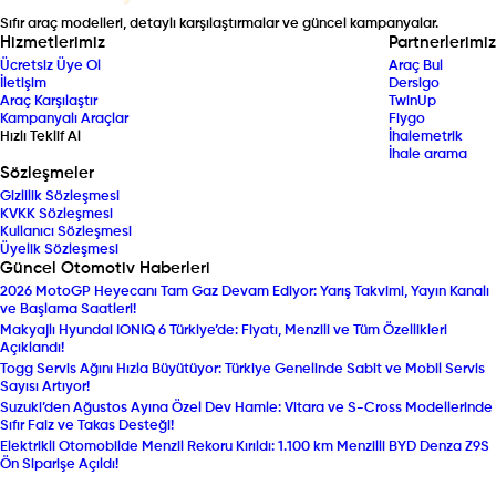
Sıfır araç modelleri, detaylı karşılaştırmalar ve güncel kampanyalar.
Hizmetlerimiz
Partnerlerimiz
Ücretsiz Üye Ol
Araç Bul
İletişim
Dersigo
Araç Karşılaştır
TwinUp
Kampanyalı Araçlar
Fiygo
Hızlı Teklif Al
İhalemetrik
İhale arama
Sözleşmeler
Gizlilik Sözleşmesi
KVKK Sözleşmesi
Kullanıcı Sözleşmesi
Üyelik Sözleşmesi
Güncel Otomotiv Haberleri
2026 MotoGP Heyecanı Tam Gaz Devam Ediyor: Yarış Takvimi, Yayın Kanalı
ve Başlama Saatleri!
Makyajlı Hyundai IONIQ 6 Türkiye’de: Fiyatı, Menzili ve Tüm Özellikleri
Açıklandı!
Togg Servis Ağını Hızla Büyütüyor: Türkiye Genelinde Sabit ve Mobil Servis
Sayısı Artıyor!
Suzuki’den Ağustos Ayına Özel Dev Hamle: Vitara ve S-Cross Modellerinde
Sıfır Faiz ve Takas Desteği!
Elektrikli Otomobilde Menzil Rekoru Kırıldı: 1.100 km Menzilli BYD Denza Z9S
Ön Siparişe Açıldı!