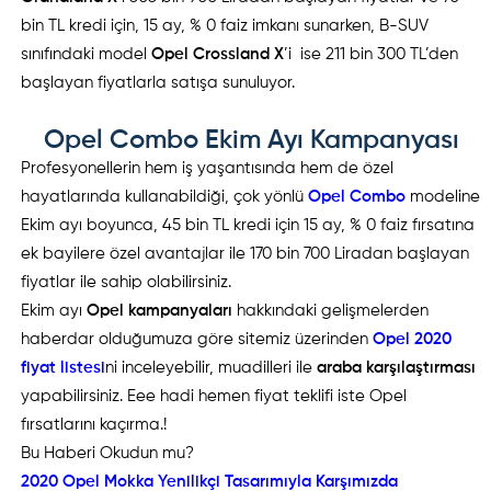
bin TL kredi için, 15 ay, % 0 faiz imkanı sunarken, B-SUV
sınıfındaki model
Opel Crossland X
’i ise 211 bin 300 TL’den
başlayan fiyatlarla satışa sunuluyor.
Opel Combo Ekim Ayı Kampanyası
Profesyonellerin hem iş yaşantısında hem de özel
hayatlarında kullanabildiği, çok yönlü
Opel Combo
modeline
Ekim ayı boyunca, 45 bin TL kredi için 15 ay, % 0 faiz fırsatına
ek bayilere özel avantajlar ile 170 bin 700 Liradan başlayan
fiyatlar ile sahip olabilirsiniz.
Ekim ayı
Opel kampanyaları
hakkındaki gelişmelerden
haberdar olduğumuza göre sitemiz üzerinden
Opel 2020
fiyat listesi
ni inceleyebilir, muadilleri ile
araba karşılaştırması
yapabilirsiniz. Eee hadi hemen fiyat teklifi iste Opel
fırsatlarını kaçırma.!
Bu Haberi Okudun mu?
2020 Opel Mokka Yenilikçi Tasarımıyla Karşımızda