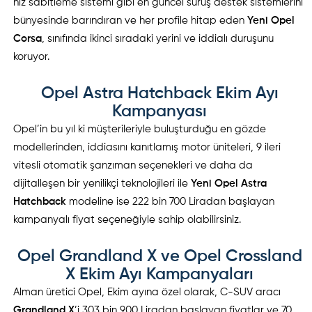
hız sabitleme sistemi gibi en güncel sürüş destek sistemlerini
bünyesinde barındıran ve her profile hitap eden
Yeni Opel
Corsa
, sınıfında ikinci sıradaki yerini ve iddialı duruşunu
koruyor.
Opel Astra Hatchback Ekim Ayı
Kampanyası
Opel’in bu yıl ki müşterileriyle buluşturduğu en gözde
modellerinden, iddiasını kanıtlamış motor üniteleri, 9 ileri
vitesli otomatik şanzıman seçenekleri ve daha da
dijitalleşen bir yenilikçi teknolojileri ile
Yeni Opel Astra
Hatchback
modeline ise 222 bin 700 Liradan başlayan
kampanyalı fiyat seçeneğiyle sahip olabilirsiniz.
Opel
Grandland X ve Opel Crossland
X Ekim Ayı Kampanyaları
Alman üretici Opel, Ekim ayına özel olarak, C-SUV aracı
Grandland X
’i 303 bin 900 Liradan başlayan fiyatlar ve 70