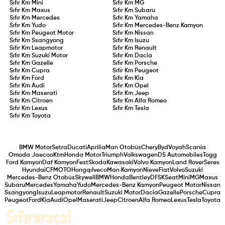
Sıfır Km
Mini
Sıfır Km
MG
Sıfır Km
Maxus
Sıfır Km
Subaru
Sıfır Km
Mercedes
Sıfır Km
Yamaha
Sıfır Km
Yudo
Sıfır Km
Mercedes-Benz Kamyon
Sıfır Km
Peugeot Motor
Sıfır Km
Nissan
Sıfır Km
Ssangyong
Sıfır Km
Isuzu
Sıfır Km
Leapmotor
Sıfır Km
Renault
Sıfır Km
Suzuki Motor
Sıfır Km
Dacia
Sıfır Km
Gazelle
Sıfır Km
Porsche
Sıfır Km
Cupra
Sıfır Km
Peugeot
Sıfır Km
Ford
Sıfır Km
Kia
Sıfır Km
Audi
Sıfır Km
Opel
Sıfır Km
Maserati
Sıfır Km
Jeep
Sıfır Km
Citroen
Sıfır Km
Alfa Romeo
Sıfır Km
Lexus
Sıfır Km
Tesla
Sıfır Km
Toyota
BMW Motor
Setra
Ducati
Aprilia
Man Otobüs
Chery
Byd
Voyah
Scania
Omoda Jaecoo
Ktm
Honda Motor
Triumph
Volkswagen
DS Automobiles
Togg
Ford Kamyon
Daf Kamyon
Fest
Skoda
Kawasaki
Volvo Kamyon
Land Rover
Seres
Hyundai
CFMOTO
Hongqı
Iveco
Man Kamyon
Nieve
Fiat
Volvo
Suzuki
Mercedes-Benz Otobüs
Skywell
BMW
Honda
Bentley
DFSK
Seat
Mini
MG
Maxus
Subaru
Mercedes
Yamaha
Yudo
Mercedes-Benz Kamyon
Peugeot Motor
Nissan
Ssangyong
Isuzu
Leapmotor
Renault
Suzuki Motor
Dacia
Gazelle
Porsche
Cupra
Peugeot
Ford
Kia
Audi
Opel
Maserati
Jeep
Citroen
Alfa Romeo
Lexus
Tesla
Toyota