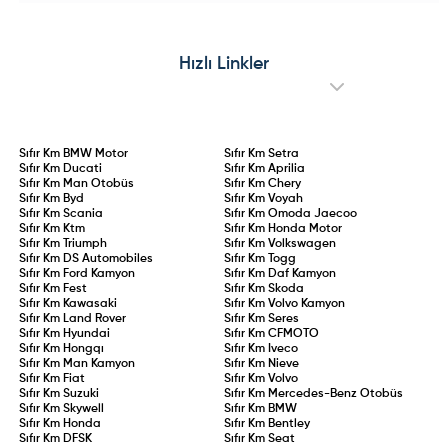
güvencesine bağlandı. İlk kez
çakılmayla pazarın en sert düşüş
ehliyet alan veya ehliyeti iptal
yaşayan elektrikli aracı oldu. Üst
edilip yeniden belge kazanan
üste yaşanan geri çağırma
sürücüler için 2 yıllık aday
operasyonları, kronik mekanik
sürücülük süresi kanunlaştı. 75 ceza
arızalar ve Ford Edsel’i aratmayan
Hızlı Linkler
puanının aşılması, 0,20 promil üzeri
performansıyla model adeta sınıfta
alkol kullanımı veya kural
kaldı.
ihlallerinin tekrarı durumunda
ehliyet doğrudan iptal edilecek.
Sıfır Km
BMW Motor
Sıfır Km
Setra
Sıfır Km
Ducati
Sıfır Km
Aprilia
Sıfır Km
Man Otobüs
Sıfır Km
Chery
Sıfır Km
Byd
Sıfır Km
Voyah
Sıfır Km
Scania
Sıfır Km
Omoda Jaecoo
Sıfır Km
Ktm
Sıfır Km
Honda Motor
Sıfır Km
Triumph
Sıfır Km
Volkswagen
Sıfır Km
DS Automobiles
Sıfır Km
Togg
Sıfır Km
Ford Kamyon
Sıfır Km
Daf Kamyon
Sıfır Km
Fest
Sıfır Km
Skoda
Sıfır Km
Kawasaki
Sıfır Km
Volvo Kamyon
Sıfır Km
Land Rover
Sıfır Km
Seres
Sıfır Km
Hyundai
Sıfır Km
CFMOTO
Sıfır Km
Hongqı
Sıfır Km
Iveco
Sıfır Km
Man Kamyon
Sıfır Km
Nieve
Sıfır Km
Fiat
Sıfır Km
Volvo
Sıfır Km
Suzuki
Sıfır Km
Mercedes-Benz Otobüs
Sıfır Km
Skywell
Sıfır Km
BMW
Sıfır Km
Honda
Sıfır Km
Bentley
Sıfır Km
DFSK
Sıfır Km
Seat