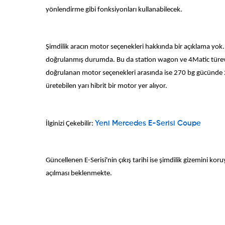
yönlendirme gibi fonksiyonları kullanabilecek.
Şimdilik aracın motor seçenekleri hakkında bir açıklama yok
doğrulanmış durumda. Bu da station wagon ve 4Matic türevleri
doğrulanan motor seçenekleri arasında ise 270 bg gücünde 2.0 l
üretebilen yarı hibrit bir motor yer alıyor.
İlginizi Çekebilir:
Yeni Mercedes E-Serisi Coupe
Güncellenen E-Serisi'nin çıkış tarihi ise şimdilik gizemini 
açılması beklenmekte.