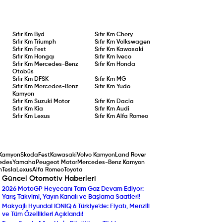
Sıfır Km
Byd
Sıfır Km
Chery
Sıfır Km
Triumph
Sıfır Km
Volkswagen
Sıfır Km
Fest
Sıfır Km
Kawasaki
Sıfır Km
Hongqı
Sıfır Km
Iveco
Sıfır Km
Mercedes-Benz
Sıfır Km
Honda
Otobüs
Sıfır Km
DFSK
Sıfır Km
MG
Sıfır Km
Mercedes-Benz
Sıfır Km
Yudo
Kamyon
Sıfır Km
Suzuki Motor
Sıfır Km
Dacia
Sıfır Km
Kia
Sıfır Km
Audi
Sıfır Km
Lexus
Sıfır Km
Alfa Romeo
Kamyon
Skoda
Fest
Kawasaki
Volvo Kamyon
Land Rover
edes
Yamaha
Peugeot Motor
Mercedes-Benz Kamyon
n
Tesla
Lexus
Alfa Romeo
Toyota
Güncel Otomotiv Haberleri
2026 MotoGP Heyecanı Tam Gaz Devam Ediyor:
Peugeot’dan Ağustos A
Yarış Takvimi, Yayın Kanalı ve Başlama Saatleri!
Sıfır Faizli Kredi ve Taka
Makyajlı Hyundai IONIQ 6 Türkiye’de: Fiyatı, Menzili
Audi’nin Dev Amiral Gem
ve Tüm Özellikleri Açıklandı!
Detaylarıyla Yeni Audi Q