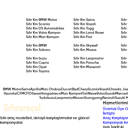
Sıfır Km
BMW Motor
Sıfır Km
Setra
Sıfı
Sıfır Km
Scania
Sıfır Km
Voyah
Sıfı
Sıfır Km
DS Automobiles
Sıfır Km
Togg
Sıfı
Sıfır Km
Volvo Kamyon
Sıfır Km
Land Rover
Sıfı
Sıfır Km
Man Kamyon
Sıfır Km
Fiat
Sıfı
Sıfır Km
BMW
Sıfır Km
Skywell
Sıfı
Sıfır Km
Subaru
Sıfır Km
Maxus
Sıfı
Sıfır Km
Isuzu
Sıfır Km
Leapmotor
Sıfı
Sıfır Km
Cupra
Sıfır Km
Porsche
Sıfı
Sıfır Km
Opel
Sıfır Km
Maserati
Sıfı
Sıfır Km
Toyota
BMW Motor
Setra
Aprilia
Man Otobüs
Ducati
Byd
Chery
Scania
Voyah
Omoda Ja
Hyundai
CFMOTO
Seres
Hongqı
Iveco
Man Kamyon
Fiat
Nieve
Volvo
Suzuki
Merced
Yudo
Isuzu
Leapmotor
Nissan
Ssangyong
Renault
Suzuki 
Hizmetlerimi
Ücretsiz Üye O
İletişim
Sıfır araç modelleri, detaylı karşılaştırmalar ve güncel
Araç Karşılaştır
kampanyalar.
Kampanyalı Ar
Hızlı Teklif Al