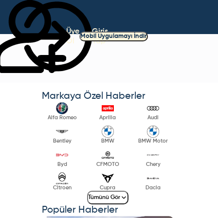
Üye
Giriş
Mobil Uygulamayı İndir
Ol
Yap
Markaya Özel Haberler
Alfa Romeo
Aprilia
Audi
Bentley
BMW
BMW Motor
Byd
CFMOTO
Chery
Citroen
Cupra
Dacia
Tümünü Gör
Popüler Haberler