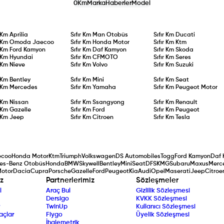
0Km
Marka
Haberler
Model
r Km
Aprilia
Sıfır Km
Man Otobüs
Sıfır Km
Ducati
r Km
Omoda Jaecoo
Sıfır Km
Honda Motor
Sıfır Km
Ktm
r Km
Ford Kamyon
Sıfır Km
Daf Kamyon
Sıfır Km
Skoda
r Km
Hyundai
Sıfır Km
CFMOTO
Sıfır Km
Seres
r Km
Nieve
Sıfır Km
Volvo
Sıfır Km
Suzuki
r Km
Bentley
Sıfır Km
Mini
Sıfır Km
Seat
r Km
Mercedes
Sıfır Km
Yamaha
Sıfır Km
Peugeot Motor
r Km
Nissan
Sıfır Km
Ssangyong
Sıfır Km
Renault
r Km
Gazelle
Sıfır Km
Ford
Sıfır Km
Peugeot
r Km
Jeep
Sıfır Km
Citroen
Sıfır Km
Tesla
ecoo
Honda Motor
Ktm
Triumph
Volkswagen
DS Automobiles
Togg
Ford Kamyon
Daf 
es-Benz Otobüs
Honda
BMW
Skywell
Bentley
Mini
Seat
DFSK
MG
Subaru
Maxus
Merc
Motor
Dacia
Cupra
Porsche
Gazelle
Ford
Peugeot
Kia
Audi
Opel
Maserati
Jeep
Citroe
z
Partnerlerimiz
Sözleşmeler
l
Araç Bul
Gizlilik Sözleşmesi
Dersigo
KVKK Sözleşmesi
TwinUp
Kullanıcı Sözleşmesi
açlar
Fiygo
Üyelik Sözleşmesi
İhalemetrik