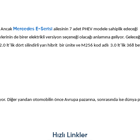
. Ancak
Mercedes E-Serisi
ailesinin 7 adet PHEV modele sahiplik edeceği
nin de birer elektrikli versiyon seçeneği olacağı anlamına geliyor. Geleceğ
t’lik dört silindirli yarı hibrit bir ünite ve M256 kod adlı 3.0 lt’lik 368 be
koruyor. Diğer yandan otomobilin önce Avrupa pazarına, sonrasında ise dünya 
Hızlı Linkler