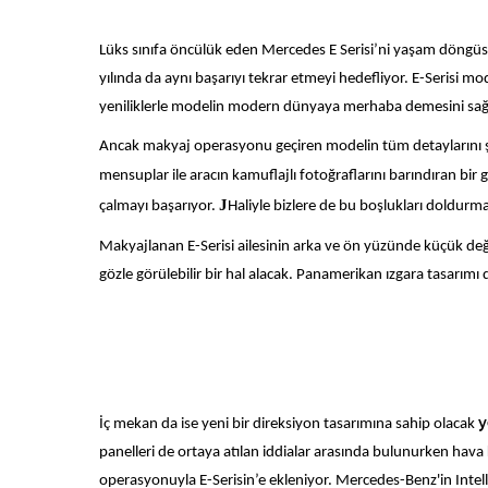
Lüks sınıfa öncülük eden Mercedes E Serisi’ni yaşam dön
yılında da aynı başarıyı tekrar etmeyi hedefliyor. E-Serisi 
yeniliklerle modelin modern dünyaya merhaba demesini sağ
Ancak makyaj operasyonu geçiren modelin tüm detaylarını şi
mensuplar ile aracın kamuflajlı fotoğraflarını barındıran bir
J
çalmayı başarıyor.
Haliyle bizlere de bu boşlukları doldurma
Makyajlanan E-Serisi ailesinin arka ve ön yüzünde küçük de
gözle görülebilir bir hal alacak. Panamerikan ızgara tasar
İç mekan da ise yeni bir direksiyon tasarımına sahip olacak
y
panelleri de ortaya atılan iddialar arasında bulunurken hava 
operasyonuyla E-Serisin’e ekleniyor. Mercedes-Benz'in Intel