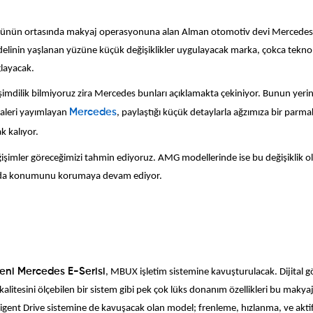
güsünün ortasında makyaj operasyonuna alan Alman otomotiv devi Mercede
modelinin yaşlanan yüzüne küçük değişiklikler uygulayacak marka, çokca tekno
layacak.
mdilik bilmiyoruz zira Mercedes bunları açıklamakta çekiniyor. Bunun yeri
 galeri yayımlayan
Mercedes
, paylaştığı küçük detaylarla ağzımıza bir parma
k kalıyor.
ğişimler göreceğimizi tahmin ediyoruz. AMG modellerinde ise bu değişiklik o
ımı da konumunu korumaya devam ediyor.
eni Mercedes E-Serisi
, MBUX işletim sistemine kavuşturulacak. Dijital g
kalitesini ölçebilen bir sistem gibi pek çok lüks donanım özellikleri bu makya
ligent Drive sistemine de kavuşacak olan model; frenleme, hızlanma, ve akti