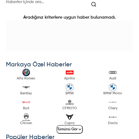
Aradığınız kriterlere uygun haber bulunamadı.
Markaya Özel Haberler
Alfa Romeo
Aprilia
Audi
Bentley
BMW
BMW Motor
Byd
CFMOTO
Chery
Citroen
Cupra
Dacia
Tümünü Gör
Popüler Haberler