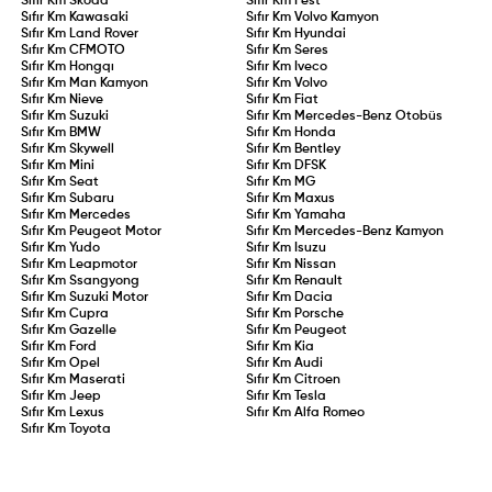
Sıfır Km
Skoda
Sıfır Km
Fest
Sıfır Km
Kawasaki
Sıfır Km
Volvo Kamyon
Sıfır Km
Land Rover
Sıfır Km
Hyundai
Sıfır Km
CFMOTO
Sıfır Km
Seres
Sıfır Km
Hongqı
Sıfır Km
Iveco
Sıfır Km
Man Kamyon
Sıfır Km
Volvo
Sıfır Km
Nieve
Sıfır Km
Fiat
Sıfır Km
Suzuki
Sıfır Km
Mercedes-Benz Otobüs
Sıfır Km
BMW
Sıfır Km
Honda
Sıfır Km
Skywell
Sıfır Km
Bentley
Sıfır Km
Mini
Sıfır Km
DFSK
Sıfır Km
Seat
Sıfır Km
MG
Sıfır Km
Subaru
Sıfır Km
Maxus
Sıfır Km
Mercedes
Sıfır Km
Yamaha
Sıfır Km
Peugeot Motor
Sıfır Km
Mercedes-Benz Kamyon
Sıfır Km
Yudo
Sıfır Km
Isuzu
Sıfır Km
Leapmotor
Sıfır Km
Nissan
Sıfır Km
Ssangyong
Sıfır Km
Renault
Sıfır Km
Suzuki Motor
Sıfır Km
Dacia
Sıfır Km
Cupra
Sıfır Km
Porsche
Sıfır Km
Gazelle
Sıfır Km
Peugeot
Sıfır Km
Ford
Sıfır Km
Kia
Sıfır Km
Opel
Sıfır Km
Audi
Sıfır Km
Maserati
Sıfır Km
Citroen
Sıfır Km
Jeep
Sıfır Km
Tesla
Sıfır Km
Lexus
Sıfır Km
Alfa Romeo
Sıfır Km
Toyota