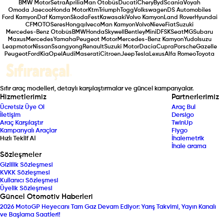
BMW Motor
Setra
Aprilia
Man Otobüs
Ducati
Chery
Byd
Scania
Voyah
Omoda Jaecoo
Honda Motor
Ktm
Triumph
Togg
Volkswagen
DS Automobiles
Ford Kamyon
Daf Kamyon
Skoda
Fest
Kawasaki
Volvo Kamyon
Land Rover
Hyundai
CFMOTO
Seres
Hongqı
Iveco
Man Kamyon
Volvo
Nieve
Fiat
Suzuki
Mercedes-Benz Otobüs
BMW
Honda
Skywell
Bentley
Mini
DFSK
Seat
MG
Subaru
Maxus
Mercedes
Yamaha
Peugeot Motor
Mercedes-Benz Kamyon
Yudo
Isuzu
Leapmotor
Nissan
Ssangyong
Renault
Suzuki Motor
Dacia
Cupra
Porsche
Gazelle
Peugeot
Ford
Kia
Opel
Audi
Maserati
Citroen
Jeep
Tesla
Lexus
Alfa Romeo
Toyota
Sıfır araç modelleri, detaylı karşılaştırmalar ve güncel kampanyalar.
Hizmetlerimiz
Partnerlerimiz
Ücretsiz Üye Ol
Araç Bul
İletişim
Dersigo
Araç Karşılaştır
TwinUp
Kampanyalı Araçlar
Fiygo
Hızlı Teklif Al
İhalemetrik
İhale arama
Sözleşmeler
Gizlilik Sözleşmesi
KVKK Sözleşmesi
Kullanıcı Sözleşmesi
Üyelik Sözleşmesi
Güncel Otomotiv Haberleri
2026 MotoGP Heyecanı Tam Gaz Devam Ediyor: Yarış Takvimi, Yayın Kanalı
ve Başlama Saatleri!