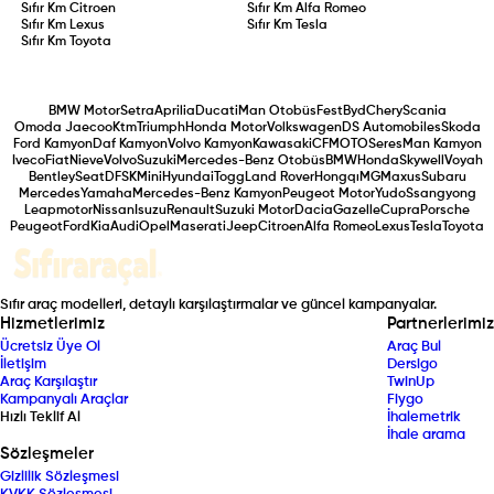
Sıfır Km
Citroen
Sıfır Km
Alfa Romeo
Sıfır Km
Lexus
Sıfır Km
Tesla
Sıfır Km
Toyota
BMW Motor
Setra
Aprilia
Ducati
Man Otobüs
Fest
Byd
Chery
Scania
Omoda Jaecoo
Ktm
Triumph
Honda Motor
Volkswagen
DS Automobiles
Skoda
Ford Kamyon
Daf Kamyon
Volvo Kamyon
Kawasaki
CFMOTO
Seres
Man Kamyon
Iveco
Fiat
Nieve
Volvo
Suzuki
Mercedes-Benz Otobüs
BMW
Honda
Skywell
Voyah
Bentley
Seat
DFSK
Mini
Hyundai
Togg
Land Rover
Hongqı
MG
Maxus
Subaru
Mercedes
Yamaha
Mercedes-Benz Kamyon
Peugeot Motor
Yudo
Ssangyong
Leapmotor
Nissan
Isuzu
Renault
Suzuki Motor
Dacia
Gazelle
Cupra
Porsche
Peugeot
Ford
Kia
Audi
Opel
Maserati
Jeep
Citroen
Alfa Romeo
Lexus
Tesla
Toyota
Sıfır araç modelleri, detaylı karşılaştırmalar ve güncel kampanyalar.
Hizmetlerimiz
Partnerlerimiz
Ücretsiz Üye Ol
Araç Bul
İletişim
Dersigo
Araç Karşılaştır
TwinUp
Kampanyalı Araçlar
Fiygo
Hızlı Teklif Al
İhalemetrik
İhale arama
Sözleşmeler
Gizlilik Sözleşmesi