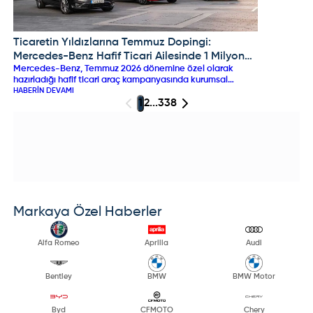
Ticaretin Yıldızlarına Temmuz Dopingi:
MERCEDES
Mercedes-Benz Hafif Ticari Ailesinde 1 Milyon
Mercedes-Benz, Temmuz 2026 dönemine özel olarak
TL %0 Faiz Fırsatı!
hazırladığı hafif ticari araç kampanyasında kurumsal
müşterilerine dev finansman destekleri sunuyor.
HABERIN DEVAMI
Mercedes-Benz Kasko tercihinde Vito, Sprinter ve yüzde
1
2
...
338
100 elektrikli EQV ile eSprinter modellerinde 1 milyon TL'ye
varan %0 faizli kredi imkanı sunulurken, Certified onaylı
ikinci el araçlarda da faizsiz vade fırsatları listelerdeki
yerini aldı.
Markaya Özel Haberler
Alfa Romeo
Aprilia
Audi
Bentley
BMW
BMW Motor
Byd
CFMOTO
Chery