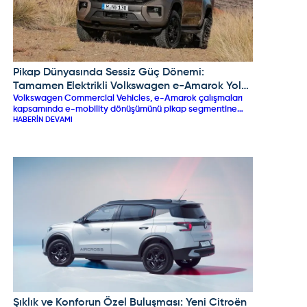
Pikap Dünyasında Sessiz Güç Dönemi:
VOLKSWAGEN
Tamamen Elektrikli Volkswagen e-Amarok Yola
Volkswagen Commercial Vehicles, e-Amarok çalışmaları
Çıkmaya Hazırlanıyor!
kapsamında e-mobility dönüşümünü pikap segmentine
taşımaya hazırlanıyor. Avustralya merkezli EV conversion
HABERIN DEVAMI
uzmanı ROEV iş birliğiyle geliştirilen ve tamamen elektrikli
bataryalı güç ünitesine kavuşan e-Amarok prototype
testleri sürdürülüyor. Çift motorlu dört tekerlekten çekiş
altyapısı, yüksek batarya kapasitesi ve hızlı şarj desteğiyle
öne çıkacak olan elektrikli Amarok’un, madencilik, filolar ve
çevreci pikap tutkunları için küresel pazarlara sunulması
hedefleniyor.
Şıklık ve Konforun Özel Buluşması: Yeni Citroën
CITROEN