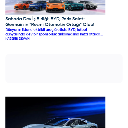
seçeneğiyle bu dinamik aile otomobili, pratikliği ultra uzun
menzille buluşturacak.
Sahada Dev İş Birliği: BYD, Paris Saint-
BYD
Germain’in "Resmi Otomotiv Ortağı" Oldu!
Dünyanın lider elektrikli araç üreticisi BYD, futbol
dünyasında dev bir sponsorluk anlaşmasına imza atarak
Fransız devi Paris Saint-Germain (PSG) ile küresel bir
HABERIN DEVAMI
ortaklık başlattı. Haziran 2029'a kadar sürecek 3 yıllık
anlaşma kapsamında PSG'nin "Resmi Otomotiv Ortağı"
olan BYD ve premium markası DENZA, kulübün hem erkek
hem de kadın futbol takımlarıyla ortak kampanyalar
düzenleyecek ve kulübün günlük lojistik operasyonlarını
üstlenecek.