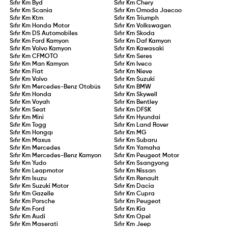
Sıfır Km
Byd
Sıfır Km
Chery
Sıfır Km
Scania
Sıfır Km
Omoda Jaecoo
Sıfır Km
Ktm
Sıfır Km
Triumph
Sıfır Km
Honda Motor
Sıfır Km
Volkswagen
Sıfır Km
DS Automobiles
Sıfır Km
Skoda
Sıfır Km
Ford Kamyon
Sıfır Km
Daf Kamyon
Sıfır Km
Volvo Kamyon
Sıfır Km
Kawasaki
Sıfır Km
CFMOTO
Sıfır Km
Seres
Sıfır Km
Man Kamyon
Sıfır Km
Iveco
Sıfır Km
Fiat
Sıfır Km
Nieve
Sıfır Km
Volvo
Sıfır Km
Suzuki
Sıfır Km
Mercedes-Benz Otobüs
Sıfır Km
BMW
Sıfır Km
Honda
Sıfır Km
Skywell
Sıfır Km
Voyah
Sıfır Km
Bentley
Sıfır Km
Seat
Sıfır Km
DFSK
Sıfır Km
Mini
Sıfır Km
Hyundai
Sıfır Km
Togg
Sıfır Km
Land Rover
Sıfır Km
Hongqı
Sıfır Km
MG
Sıfır Km
Maxus
Sıfır Km
Subaru
Sıfır Km
Mercedes
Sıfır Km
Yamaha
Sıfır Km
Mercedes-Benz Kamyon
Sıfır Km
Peugeot Motor
Sıfır Km
Yudo
Sıfır Km
Ssangyong
Sıfır Km
Leapmotor
Sıfır Km
Nissan
Sıfır Km
Isuzu
Sıfır Km
Renault
Sıfır Km
Suzuki Motor
Sıfır Km
Dacia
Sıfır Km
Gazelle
Sıfır Km
Cupra
Sıfır Km
Porsche
Sıfır Km
Peugeot
Sıfır Km
Ford
Sıfır Km
Kia
Sıfır Km
Audi
Sıfır Km
Opel
Sıfır Km
Maserati
Sıfır Km
Jeep