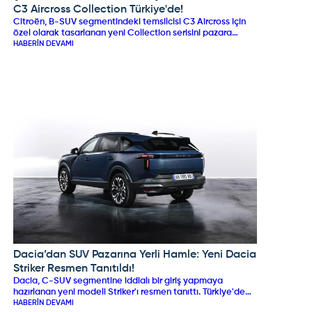
C3 Aircross Collection Türkiye'de!
Citroën, B-SUV segmentindeki temsilcisi C3 Aircross için
özel olarak tasarlanan yeni Collection serisini pazara
sundu. Dış tasarımındaki kırmızı dokunuşlar ve özel jant
HABERIN DEVAMI
detaylarıyla dikkat çeken özel seri; iç mekanda "Urban
Blue" teması, Advanced Comfort® koltuklar ve yenilikçi C-
Zen lounge kokpitiyle konforu ön plana çıkarıyor. 145 HP
hibrit ve 83 kW elektrikli motor seçenekleriyle sunulan
Collection serisi, stil ve pratikliği bir arada arayan
sürücülere hitap ediyor.
Dacia’dan SUV Pazarına Yerli Hamle: Yeni Dacia
DACIA
Striker Resmen Tanıtıldı!
Dacia, C-SUV segmentine iddialı bir giriş yapmaya
hazırlanan yeni modeli Striker'ı resmen tanıttı. Türkiye'de
üretilmesi planlanan ve hibrit motor seçenekleriyle öne
HABERIN DEVAMI