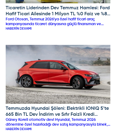
Ticaretin Liderinden Dev Temmuz Hamlesi: Ford
FORD
Hafif Ticari Ailesinde 1 Milyon TL %0 Faiz ve %8
Ford Otosan, Temmuz 2026’ya özel hafif ticari araç
Peşin İndirimi!
kampanyasında ticaret dünyasına güçlü finansman ve
nakit indirim desteği sunuyor. vdf ve Koçfinans iş birliğiyle
HABERIN DEVAMI
Transit Custom modellerinde 1.000.000 TL'ye varan %0
faizli kredi imkanı sunulurken, Tourneo Courier ve Connect
modellerinde 300.000 TL sıfır faiz desteği, peşin alımlarda
%8’e varan doğrudan indirim ve eski aracını getirenlere ek
%7 takas avantajı sağlanıyor.
Temmuzda Hyundai Şöleni: Elektrikli IONIQ 5’te
HYUNDAI
665 Bin TL Dev İndirim ve Sıfır Faizli Kredi
Güney Koreli otomotiv devi Hyundai, Temmuz 2026
Fırsatları Başladı!
dönemine özel hazırladığı dev satış kampanyasıyla binek,
SUV ve elektrikli modellerinde büyük indirimler sunuyor.
HABERIN DEVAMI