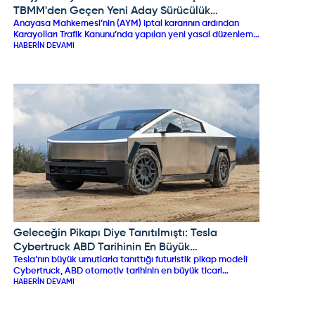
TBMM'den Geçen Yeni Aday Sürücülük
Anayasa Mahkemesi’nin (AYM) iptal kararının ardından
Düzenlemesi Neleri Değiştiriyor?
Karayolları Trafik Kanunu’nda yapılan yeni yasal düzenleme
TBMM Genel Kurulu’nda kabul edildi. Sürücü adaylarını
HABERIN DEVAMI
doğrudan ilgilendiren yasa maddesiyle "aday sürücülük"
(stajyer ehliyet) statüsü ve ehliyet iptal şartları doğrudan
kanun güvencesine bağlandı. İlk kez ehliyet alan veya
ehliyeti iptal edilip yeniden belge kazanan sürücüler için 2
yıllık aday sürücülük süresi kanunlaştı. 75 ceza puanının
aşılması, 0,20 promil üzeri alkol kullanımı veya kural
ihlallerinin tekrarı durumunda ehliyet doğrudan iptal
edilecek.
Geleceğin Pikapı Diye Tanıtılmıştı: Tesla
TESLA
Cybertruck ABD Tarihinin En Büyük
Tesla’nın büyük umutlarla tanıttığı futuristik pikap modeli
Fiyaskolarından Biri Oldu!
Cybertruck, ABD otomotiv tarihinin en büyük ticari
başarısızlıklarından biri olarak gösterilmeye başlandı. Elon
HABERIN DEVAMI
Musk'ın yıllık 250 bin adetlik satış hedefine karşın 2025'i
yalnızca 20 bin bantlarında tamamlayan Cybertruck,