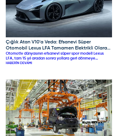
Çığlık Atan V10'a Veda: Efsanevi Süper
LEXUS
Otomobil Lexus LFA Tamamen Elektrikli Olarak
Otomotiv dünyasının efsanevi süper spor modeli Lexus
Geri Dönüyor!
LFA, tam 15 yıl aradan sonra yollara geri dönmeye
hazırlanıyor. İngiltere’de düzenlenen Goodwood Festival of
HABERIN DEVAMI
Speed 2026 kapsamında kamuflajlı prototipiyle boy
gösteren yeni nesil LFA, ikonik V10 motoruna veda ederek
tamamen elektrikli (EV) ve katı hal batarya teknolojisine
sahip fütüristik bir süper otomobil karakteriyle 2027 yılında
resmi olarak üretime giriyor.