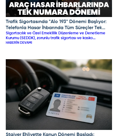
Trafik Sigortasında "Alo 193" Dönemi Başlıyor:
OMODA JAECOO
Telefonla Hasar İhbarında Tüm Süreçler Tek
Sigortacılık ve Özel Emeklilik Düzenleme ve Denetleme
Merkezde Toplanıyor!
Kurumu (SEDDK), zorunlu trafik sigortası ve kasko
süreçlerinde devrim niteliğinde bir adım atarak "Alo 193
HABERIN DEVAMI
Ortak Hasar İhbar Merkezi" (OHİM) sistemini duyurdu. 1 Eylül
2026 itibarıyla hizmete girecek bu yeni düzenleme
sayesinde, kaza sonrası hasar ve değer kaybı bildirimleri
tüm sigorta şirketlerini kapsayacak şekilde tek bir telefon
hattı üzerinden yapılacak. Uygulama; süreçleri
hızlandırmayı, usulsüzlükleri önlemeyi ve sürücüleri mağdur
eden aracı yapıların önüne geçmeyi hedefliyor.
Stajyer Ehliyette Kanun Dönemi Başladı:
TOGG