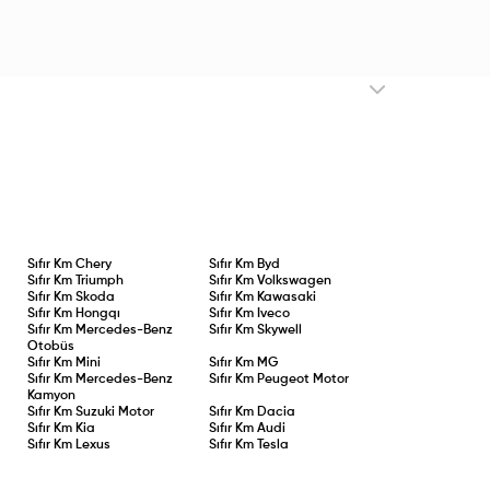
Sıfır Km
Chery
Sıfır Km
Byd
Sıfır Km
Triumph
Sıfır Km
Volkswagen
Sıfır Km
Skoda
Sıfır Km
Kawasaki
Sıfır Km
Hongqı
Sıfır Km
Iveco
Sıfır Km
Mercedes-Benz
Sıfır Km
Skywell
Otobüs
Sıfır Km
Mini
Sıfır Km
MG
Sıfır Km
Mercedes-Benz
Sıfır Km
Peugeot Motor
Kamyon
Sıfır Km
Suzuki Motor
Sıfır Km
Dacia
Sıfır Km
Kia
Sıfır Km
Audi
Sıfır Km
Lexus
Sıfır Km
Tesla