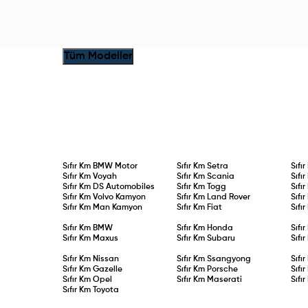
Tüm Modeller
Sıfır Km
BMW Motor
Sıfır Km
Setra
Sıfı
Sıfır Km
Voyah
Sıfır Km
Scania
Sıfı
Sıfır Km
DS Automobiles
Sıfır Km
Togg
Sıfı
Sıfır Km
Volvo Kamyon
Sıfır Km
Land Rover
Sıfı
Sıfır Km
Man Kamyon
Sıfır Km
Fiat
Sıfı
Sıfır Km
BMW
Sıfır Km
Honda
Sıfı
Sıfır Km
Maxus
Sıfır Km
Subaru
Sıfı
Sıfır Km
Nissan
Sıfır Km
Ssangyong
Sıfı
Sıfır Km
Gazelle
Sıfır Km
Porsche
Sıfı
Sıfır Km
Opel
Sıfır Km
Maserati
Sıfı
Sıfır Km
Toyota