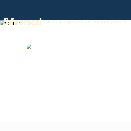
Sıfır Km
Karşılaştır
Satış Kampanyaları
Yor