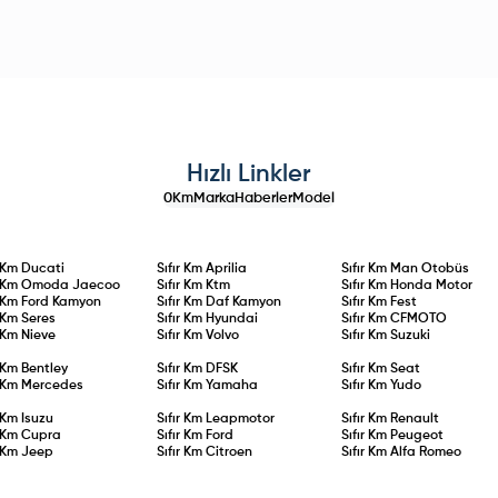
Hızlı Linkler
0Km
Marka
Haberler
Model
r Km
Ducati
Sıfır Km
Aprilia
Sıfır Km
Man Otobüs
r Km
Omoda Jaecoo
Sıfır Km
Ktm
Sıfır Km
Honda Motor
r Km
Ford Kamyon
Sıfır Km
Daf Kamyon
Sıfır Km
Fest
r Km
Seres
Sıfır Km
Hyundai
Sıfır Km
CFMOTO
r Km
Nieve
Sıfır Km
Volvo
Sıfır Km
Suzuki
r Km
Bentley
Sıfır Km
DFSK
Sıfır Km
Seat
r Km
Mercedes
Sıfır Km
Yamaha
Sıfır Km
Yudo
r Km
Isuzu
Sıfır Km
Leapmotor
Sıfır Km
Renault
r Km
Cupra
Sıfır Km
Ford
Sıfır Km
Peugeot
r Km
Jeep
Sıfır Km
Citroen
Sıfır Km
Alfa Romeo