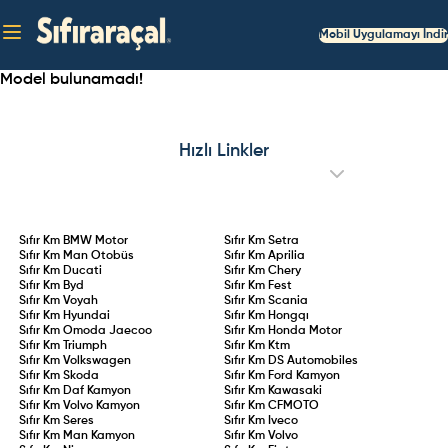
Mobil Uygulamayı İndir
Model bulunamadı!
Hızlı Linkler
Sıfır Km
BMW Motor
Sıfır Km
Setra
Sıfır Km
Man Otobüs
Sıfır Km
Aprilia
Sıfır Km
Ducati
Sıfır Km
Chery
Sıfır Km
Byd
Sıfır Km
Fest
Sıfır Km
Voyah
Sıfır Km
Scania
Sıfır Km
Hyundai
Sıfır Km
Hongqı
Sıfır Km
Omoda Jaecoo
Sıfır Km
Honda Motor
Sıfır Km
Triumph
Sıfır Km
Ktm
Sıfır Km
Volkswagen
Sıfır Km
DS Automobiles
Sıfır Km
Skoda
Sıfır Km
Ford Kamyon
Sıfır Km
Daf Kamyon
Sıfır Km
Kawasaki
Sıfır Km
Volvo Kamyon
Sıfır Km
CFMOTO
Sıfır Km
Seres
Sıfır Km
Iveco
Sıfır Km
Man Kamyon
Sıfır Km
Volvo