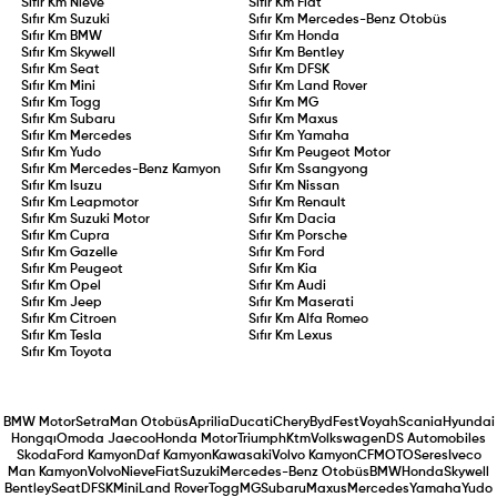
Sıfır Km
Nieve
Sıfır Km
Fiat
Sıfır Km
Suzuki
Sıfır Km
Mercedes-Benz Otobüs
Sıfır Km
BMW
Sıfır Km
Honda
Sıfır Km
Skywell
Sıfır Km
Bentley
Sıfır Km
Seat
Sıfır Km
DFSK
Sıfır Km
Mini
Sıfır Km
Land Rover
Sıfır Km
Togg
Sıfır Km
MG
Sıfır Km
Subaru
Sıfır Km
Maxus
Sıfır Km
Mercedes
Sıfır Km
Yamaha
Sıfır Km
Yudo
Sıfır Km
Peugeot Motor
Sıfır Km
Mercedes-Benz Kamyon
Sıfır Km
Ssangyong
Sıfır Km
Isuzu
Sıfır Km
Nissan
Sıfır Km
Leapmotor
Sıfır Km
Renault
Sıfır Km
Suzuki Motor
Sıfır Km
Dacia
Sıfır Km
Cupra
Sıfır Km
Porsche
Sıfır Km
Gazelle
Sıfır Km
Ford
Sıfır Km
Peugeot
Sıfır Km
Kia
Sıfır Km
Opel
Sıfır Km
Audi
Sıfır Km
Jeep
Sıfır Km
Maserati
Sıfır Km
Citroen
Sıfır Km
Alfa Romeo
Sıfır Km
Tesla
Sıfır Km
Lexus
Sıfır Km
Toyota
BMW Motor
Setra
Man Otobüs
Aprilia
Ducati
Chery
Byd
Fest
Voyah
Scania
Hyundai
Hongqı
Omoda Jaecoo
Honda Motor
Triumph
Ktm
Volkswagen
DS Automobiles
Skoda
Ford Kamyon
Daf Kamyon
Kawasaki
Volvo Kamyon
CFMOTO
Seres
Iveco
Man Kamyon
Volvo
Nieve
Fiat
Suzuki
Mercedes-Benz Otobüs
BMW
Honda
Skywell
Bentley
Seat
DFSK
Mini
Land Rover
Togg
MG
Subaru
Maxus
Mercedes
Yamaha
Yudo