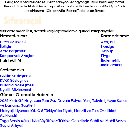
Peugeot Motor
Mercedes-Benz Kamyon
Ssangyong
Isuzu
Nissan
Leapmotor
Renault
Suzuki Motor
Dacia
Cupra
Porsche
Gazelle
Ford
Peugeot
Kia
Opel
Audi
Jeep
Maserati
Citroen
Alfa Romeo
Tesla
Lexus
Toyota
Sıfır araç modelleri, detaylı karşılaştırmalar ve güncel kampanyalar.
Hizmetlerimiz
Partnerlerimiz
Ücretsiz Üye Ol
Araç Bul
İletişim
Dersigo
Araç Karşılaştır
TwinUp
Kampanyalı Araçlar
Fiygo
Hızlı Teklif Al
İhalemetrik
İhale arama
Sözleşmeler
Gizlilik Sözleşmesi
KVKK Sözleşmesi
Kullanıcı Sözleşmesi
Üyelik Sözleşmesi
Güncel Otomotiv Haberleri
2026 MotoGP Heyecanı Tam Gaz Devam Ediyor: Yarış Takvimi, Yayın Kanalı
ve Başlama Saatleri!
Makyajlı Hyundai IONIQ 6 Türkiye’de: Fiyatı, Menzili ve Tüm Özellikleri
Açıklandı!
Togg Servis Ağını Hızla Büyütüyor: Türkiye Genelinde Sabit ve Mobil Servis
Sayısı Artıyor!