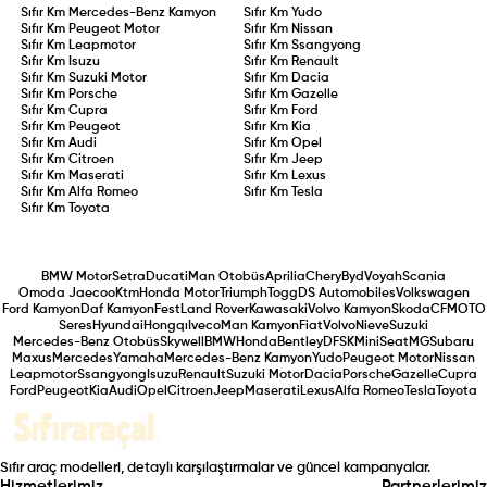
Sıfır Km
Mercedes-Benz Kamyon
Sıfır Km
Yudo
Sıfır Km
Peugeot Motor
Sıfır Km
Nissan
Sıfır Km
Leapmotor
Sıfır Km
Ssangyong
Sıfır Km
Isuzu
Sıfır Km
Renault
Sıfır Km
Suzuki Motor
Sıfır Km
Dacia
Sıfır Km
Porsche
Sıfır Km
Gazelle
Sıfır Km
Cupra
Sıfır Km
Ford
Sıfır Km
Peugeot
Sıfır Km
Kia
Sıfır Km
Audi
Sıfır Km
Opel
Sıfır Km
Citroen
Sıfır Km
Jeep
Sıfır Km
Maserati
Sıfır Km
Lexus
Sıfır Km
Alfa Romeo
Sıfır Km
Tesla
Sıfır Km
Toyota
BMW Motor
Setra
Ducati
Man Otobüs
Aprilia
Chery
Byd
Voyah
Scania
Omoda Jaecoo
Ktm
Honda Motor
Triumph
Togg
DS Automobiles
Volkswagen
Ford Kamyon
Daf Kamyon
Fest
Land Rover
Kawasaki
Volvo Kamyon
Skoda
CFMOTO
Seres
Hyundai
Hongqı
Iveco
Man Kamyon
Fiat
Volvo
Nieve
Suzuki
Mercedes-Benz Otobüs
Skywell
BMW
Honda
Bentley
DFSK
Mini
Seat
MG
Subaru
Maxus
Mercedes
Yamaha
Mercedes-Benz Kamyon
Yudo
Peugeot Motor
Nissan
Leapmotor
Ssangyong
Isuzu
Renault
Suzuki Motor
Dacia
Porsche
Gazelle
Cupra
Ford
Peugeot
Kia
Audi
Opel
Citroen
Jeep
Maserati
Lexus
Alfa Romeo
Tesla
Toyota
Sıfır araç modelleri, detaylı karşılaştırmalar ve güncel kampanyalar.
Hizmetlerimiz
Partnerlerimiz