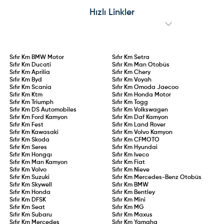
sürücüler için 2 yıllık aday
operasyonları, kronik mekanik
sürücülük süresi kanunlaştı. 75 ceza
arızalar ve Ford Edsel’i aratmayan
Hızlı Linkler
puanının aşılması, 0,20 promil üzeri
performansıyla model adeta sınıfta
alkol kullanımı veya kural
kaldı.
ihlallerinin tekrarı durumunda
ehliyet doğrudan iptal edilecek.
Sıfır Km
BMW Motor
Sıfır Km
Setra
Sıfır Km
Ducati
Sıfır Km
Man Otobüs
Sıfır Km
Aprilia
Sıfır Km
Chery
Sıfır Km
Byd
Sıfır Km
Voyah
Sıfır Km
Scania
Sıfır Km
Omoda Jaecoo
Sıfır Km
Ktm
Sıfır Km
Honda Motor
Sıfır Km
Triumph
Sıfır Km
Togg
Sıfır Km
DS Automobiles
Sıfır Km
Volkswagen
Sıfır Km
Ford Kamyon
Sıfır Km
Daf Kamyon
Sıfır Km
Fest
Sıfır Km
Land Rover
Sıfır Km
Kawasaki
Sıfır Km
Volvo Kamyon
Sıfır Km
Skoda
Sıfır Km
CFMOTO
Sıfır Km
Seres
Sıfır Km
Hyundai
Sıfır Km
Hongqı
Sıfır Km
Iveco
Sıfır Km
Man Kamyon
Sıfır Km
Fiat
Sıfır Km
Volvo
Sıfır Km
Nieve
Sıfır Km
Suzuki
Sıfır Km
Mercedes-Benz Otobüs
Sıfır Km
Skywell
Sıfır Km
BMW
Sıfır Km
Honda
Sıfır Km
Bentley
Sıfır Km
DFSK
Sıfır Km
Mini
Sıfır Km
Seat
Sıfır Km
MG
Sıfır Km
Subaru
Sıfır Km
Maxus
Sıfır Km
Mercedes
Sıfır Km
Yamaha