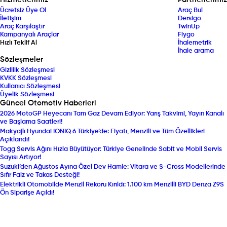
Ücretsiz Üye Ol
Araç Bul
İletişim
Dersigo
Araç Karşılaştır
TwinUp
Kampanyalı Araçlar
Fiygo
Hızlı Teklif Al
İhalemetrik
İhale arama
Sözleşmeler
Gizlilik Sözleşmesi
KVKK Sözleşmesi
Kullanıcı Sözleşmesi
Üyelik Sözleşmesi
Güncel Otomotiv Haberleri
2026 MotoGP Heyecanı Tam Gaz Devam Ediyor: Yarış Takvimi, Yayın Kanalı
ve Başlama Saatleri!
Makyajlı Hyundai IONIQ 6 Türkiye’de: Fiyatı, Menzili ve Tüm Özellikleri
Açıklandı!
Togg Servis Ağını Hızla Büyütüyor: Türkiye Genelinde Sabit ve Mobil Servis
Sayısı Artıyor!
Suzuki’den Ağustos Ayına Özel Dev Hamle: Vitara ve S-Cross Modellerinde
Sıfır Faiz ve Takas Desteği!
Elektrikli Otomobilde Menzil Rekoru Kırıldı: 1.100 km Menzilli BYD Denza Z9S
Ön Siparişe Açıldı!