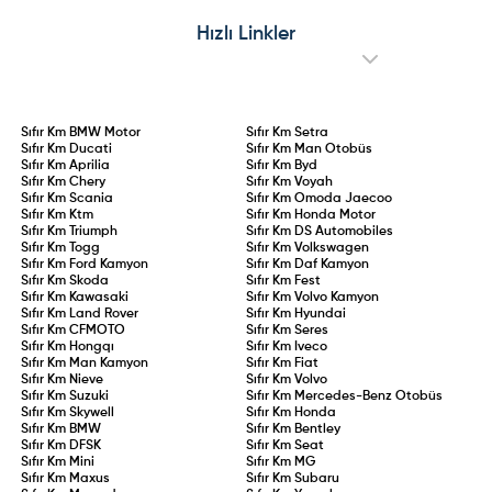
sürücüler için 2 yıllık aday
operasyonları, kronik mekanik
sürücülük süresi kanunlaştı. 75 ceza
arızalar ve Ford Edsel’i aratmayan
Hızlı Linkler
puanının aşılması, 0,20 promil üzeri
performansıyla model adeta sınıfta
alkol kullanımı veya kural
kaldı.
ihlallerinin tekrarı durumunda
ehliyet doğrudan iptal edilecek.
Sıfır Km
BMW Motor
Sıfır Km
Setra
Sıfır Km
Ducati
Sıfır Km
Man Otobüs
Sıfır Km
Aprilia
Sıfır Km
Byd
Sıfır Km
Chery
Sıfır Km
Voyah
Sıfır Km
Scania
Sıfır Km
Omoda Jaecoo
Sıfır Km
Ktm
Sıfır Km
Honda Motor
Sıfır Km
Triumph
Sıfır Km
DS Automobiles
Sıfır Km
Togg
Sıfır Km
Volkswagen
Sıfır Km
Ford Kamyon
Sıfır Km
Daf Kamyon
Sıfır Km
Skoda
Sıfır Km
Fest
Sıfır Km
Kawasaki
Sıfır Km
Volvo Kamyon
Sıfır Km
Land Rover
Sıfır Km
Hyundai
Sıfır Km
CFMOTO
Sıfır Km
Seres
Sıfır Km
Hongqı
Sıfır Km
Iveco
Sıfır Km
Man Kamyon
Sıfır Km
Fiat
Sıfır Km
Nieve
Sıfır Km
Volvo
Sıfır Km
Suzuki
Sıfır Km
Mercedes-Benz Otobüs
Sıfır Km
Skywell
Sıfır Km
Honda
Sıfır Km
BMW
Sıfır Km
Bentley
Sıfır Km
DFSK
Sıfır Km
Seat
Sıfır Km
Mini
Sıfır Km
MG
Sıfır Km
Maxus
Sıfır Km
Subaru