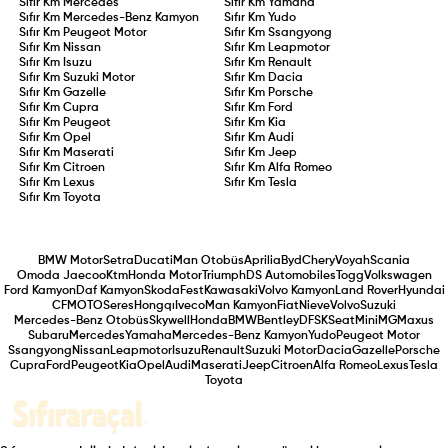
Sıfır Km
Mercedes
Sıfır Km
Yamaha
Sıfır Km
Mercedes-Benz Kamyon
Sıfır Km
Yudo
Sıfır Km
Peugeot Motor
Sıfır Km
Ssangyong
Sıfır Km
Nissan
Sıfır Km
Leapmotor
Sıfır Km
Isuzu
Sıfır Km
Renault
Sıfır Km
Suzuki Motor
Sıfır Km
Dacia
Sıfır Km
Gazelle
Sıfır Km
Porsche
Sıfır Km
Cupra
Sıfır Km
Ford
Sıfır Km
Peugeot
Sıfır Km
Kia
Sıfır Km
Opel
Sıfır Km
Audi
Sıfır Km
Maserati
Sıfır Km
Jeep
Sıfır Km
Citroen
Sıfır Km
Alfa Romeo
Sıfır Km
Lexus
Sıfır Km
Tesla
Sıfır Km
Toyota
BMW Motor
Setra
Ducati
Man Otobüs
Aprilia
Byd
Chery
Voyah
Scania
Omoda Jaecoo
Ktm
Honda Motor
Triumph
DS Automobiles
Togg
Volkswagen
Ford Kamyon
Daf Kamyon
Skoda
Fest
Kawasaki
Volvo Kamyon
Land Rover
Hyundai
CFMOTO
Seres
Hongqı
Iveco
Man Kamyon
Fiat
Nieve
Volvo
Suzuki
Mercedes-Benz Otobüs
Skywell
Honda
BMW
Bentley
DFSK
Seat
Mini
MG
Maxus
Subaru
Mercedes
Yamaha
Mercedes-Benz Kamyon
Yudo
Peugeot Motor
Ssangyong
Nissan
Leapmotor
Isuzu
Renault
Suzuki Motor
Dacia
Gazelle
Porsche
Cupra
Ford
Peugeot
Kia
Opel
Audi
Maserati
Jeep
Citroen
Alfa Romeo
Lexus
Tesla
Toyota