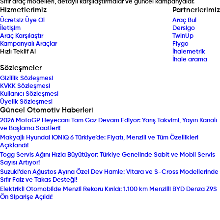
Sıfır araç modelleri, detaylı karşılaştırmalar ve güncel kampanyalar.
Hizmetlerimiz
Partnerlerimiz
Ücretsiz Üye Ol
Araç Bul
İletişim
Dersigo
Araç Karşılaştır
TwinUp
Kampanyalı Araçlar
Fiygo
Hızlı Teklif Al
İhalemetrik
İhale arama
Sözleşmeler
Gizlilik Sözleşmesi
KVKK Sözleşmesi
Kullanıcı Sözleşmesi
Üyelik Sözleşmesi
Güncel Otomotiv Haberleri
2026 MotoGP Heyecanı Tam Gaz Devam Ediyor: Yarış Takvimi, Yayın Kanalı
ve Başlama Saatleri!
Makyajlı Hyundai IONIQ 6 Türkiye’de: Fiyatı, Menzili ve Tüm Özellikleri
Açıklandı!
Togg Servis Ağını Hızla Büyütüyor: Türkiye Genelinde Sabit ve Mobil Servis
Sayısı Artıyor!
Suzuki’den Ağustos Ayına Özel Dev Hamle: Vitara ve S-Cross Modellerinde
Sıfır Faiz ve Takas Desteği!
Elektrikli Otomobilde Menzil Rekoru Kırıldı: 1.100 km Menzilli BYD Denza Z9S
Ön Siparişe Açıldı!