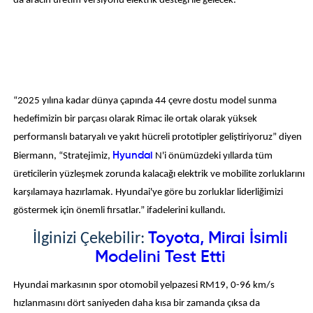
da aracın üretim versiyonu elektrik desteği ile gelecek.
“2025 yılına kadar dünya çapında 44 çevre dostu model sunma
hedefimizin bir parçası olarak Rimac ile ortak olarak yüksek
performanslı bataryalı ve yakıt hücreli prototipler geliştiriyoruz” diyen
Biermann, “Stratejimiz,
Hyundai
N'i önümüzdeki yıllarda tüm
üreticilerin yüzleşmek zorunda kalacağı elektrik ve mobilite zorluklarını
karşılamaya hazırlamak. Hyundai'ye göre bu zorluklar liderliğimizi
göstermek için önemli fırsatlar.” ifadelerini kullandı.
Toyota, Mirai İsimli
İlginizi Çekebilir:
Modelini Test Etti
Hyundai markasının spor otomobil yelpazesi RM19, 0-96 km/s
hızlanmasını dört saniyeden daha kısa bir zamanda çıksa da