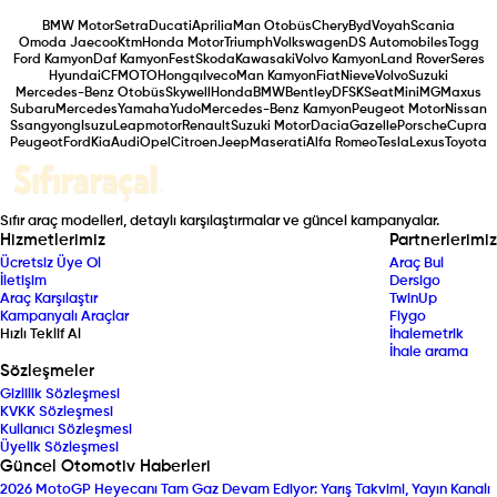
BMW Motor
Setra
Ducati
Aprilia
Man Otobüs
Chery
Byd
Voyah
Scania
Omoda Jaecoo
Ktm
Honda Motor
Triumph
Volkswagen
DS Automobiles
Togg
Ford Kamyon
Daf Kamyon
Fest
Skoda
Kawasaki
Volvo Kamyon
Land Rover
Seres
Hyundai
CFMOTO
Hongqı
Iveco
Man Kamyon
Fiat
Nieve
Volvo
Suzuki
Mercedes-Benz Otobüs
Skywell
Honda
BMW
Bentley
DFSK
Seat
Mini
MG
Maxus
Subaru
Mercedes
Yamaha
Yudo
Mercedes-Benz Kamyon
Peugeot Motor
Nissan
Ssangyong
Isuzu
Leapmotor
Renault
Suzuki Motor
Dacia
Gazelle
Porsche
Cupra
Peugeot
Ford
Kia
Audi
Opel
Citroen
Jeep
Maserati
Alfa Romeo
Tesla
Lexus
Toyota
Sıfır araç modelleri, detaylı karşılaştırmalar ve güncel kampanyalar.
Hizmetlerimiz
Partnerlerimiz
Ücretsiz Üye Ol
Araç Bul
İletişim
Dersigo
Araç Karşılaştır
TwinUp
Kampanyalı Araçlar
Fiygo
Hızlı Teklif Al
İhalemetrik
İhale arama
Sözleşmeler
Gizlilik Sözleşmesi
KVKK Sözleşmesi
Kullanıcı Sözleşmesi
Üyelik Sözleşmesi
Güncel Otomotiv Haberleri
2026 MotoGP Heyecanı Tam Gaz Devam Ediyor: Yarış Takvimi, Yayın Kanalı