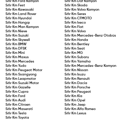
Sıfır Km
Ford Kamyon
Sıfır Km
Daf Kamyon
Sıfır Km
Fest
Sıfır Km
Skoda
Sıfır Km
Kawasaki
Sıfır Km
Volvo Kamyon
Sıfır Km
Land Rover
Sıfır Km
Seres
Sıfır Km
Hyundai
Sıfır Km
CFMOTO
Sıfır Km
Hongqı
Sıfır Km
Iveco
Sıfır Km
Man Kamyon
Sıfır Km
Fiat
Sıfır Km
Nieve
Sıfır Km
Volvo
Sıfır Km
Suzuki
Sıfır Km
Mercedes-Benz Otobüs
Sıfır Km
Skywell
Sıfır Km
Honda
Sıfır Km
BMW
Sıfır Km
Bentley
Sıfır Km
DFSK
Sıfır Km
Seat
Sıfır Km
Mini
Sıfır Km
MG
Sıfır Km
Maxus
Sıfır Km
Subaru
Sıfır Km
Mercedes
Sıfır Km
Yamaha
Sıfır Km
Yudo
Sıfır Km
Mercedes-Benz Kamyon
Sıfır Km
Peugeot Motor
Sıfır Km
Nissan
Sıfır Km
Ssangyong
Sıfır Km
Isuzu
Sıfır Km
Leapmotor
Sıfır Km
Renault
Sıfır Km
Suzuki Motor
Sıfır Km
Dacia
Sıfır Km
Gazelle
Sıfır Km
Porsche
Sıfır Km
Cupra
Sıfır Km
Peugeot
Sıfır Km
Ford
Sıfır Km
Kia
Sıfır Km
Audi
Sıfır Km
Opel
Sıfır Km
Citroen
Sıfır Km
Jeep
Sıfır Km
Maserati
Sıfır Km
Alfa Romeo
Sıfır Km
Tesla
Sıfır Km
Lexus
Sıfır Km
Toyota