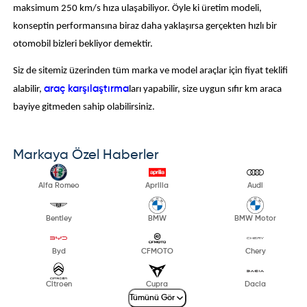
maksimum 250 km/s hıza ulaşabiliyor. Öyle ki üretim modeli,
konseptin performansına biraz daha yaklaşırsa gerçekten hızlı bir
otomobil bizleri bekliyor demektir.
Siz de sitemiz üzerinden tüm marka ve model araçlar için fiyat teklifi
alabilir,
araç karşılaştırma
ları yapabilir, size uygun sıfır km araca
bayiye gitmeden sahip olabilirsiniz.
Markaya Özel Haberler
Alfa Romeo
Aprilia
Audi
Bentley
BMW
BMW Motor
Byd
CFMOTO
Chery
Citroen
Cupra
Dacia
Tümünü Gör