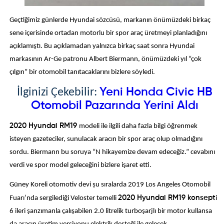
Geçtiğimiz günlerde Hyundai sözcüsü, markanın önümüzdeki birkaç
sene içerisinde ortadan motorlu bir spor araç üretmeyi planladığını
açıklamıştı. Bu açıklamadan yalnızca birkaç saat sonra Hyundai
markasının Ar-Ge patronu Albert Biermann, önümüzdeki yıl “çok
çılgın” bir otomobil tanıtacaklarını bizlere söyledi.
Yeni Honda Civic HB
İlginizi Çekebilir:
Otomobil Pazarında Yerini Aldı
2020 Hyundai RM19
modeli ile ilgili daha fazla bilgi öğrenmek
isteyen gazeteciler, sunulacak aracın bir spor araç olup olmadığını
sordu. Biermann bu soruya “N hikayemize devam edeceğiz.” cevabını
verdi ve spor model geleceğini bizlere işaret etti.
Güney Koreli otomotiv devi şu sıralarda 2019 Los Angeles Otomobil
Fuarı’nda sergilediği Veloster temelli
2020 Hyundai RM19 konsept
i
6 ileri şanzımanla çalışabilen 2.0 litrelik turboşarjlı bir motor kullansa