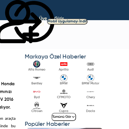
Üye
Giriş
Mobil Uygulamayı İndir
Ol
Yap
Markaya Özel Haberler
Alfa Romeo
Aprilia
Audi
Bentley
BMW
BMW Motor
n Honda
mınızı
Byd
CFMOTO
Chery
-V 2016
lıyor.
Citroen
Cupra
Dacia
Tümünü Gör
en araçta
Popüler Haberler
sinde bu