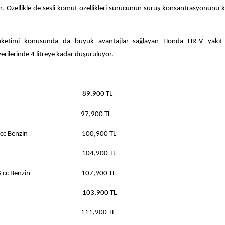
ıyor. Özellikle de sesli komut özellikleri sürücünün sürüş konsantrasyonunu
üketimi konusunda da büyük avantajlar sağlayan Honda HR-V yakıt 
erilerinde 4 litreye kadar düşürülüyor.
498 cc Benzin 89,900 TL
 1498 cc Benzin 97,900 TL
ites 1498 cc Benzin 100,900 TL
s 1498 cc Benzin 104,900 TL
vites 1498 cc Benzin 107,900 TL
597 cc Dizel 103,900 TL
1597 cc Dizel 111,900 TL