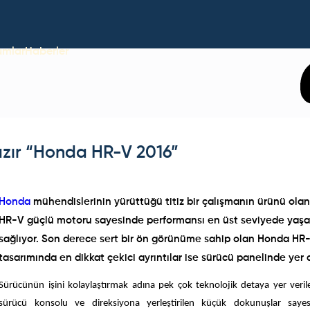
umlar
Haberler
zır “Honda HR-V 2016”
Honda
mühendislerinin yürüttüğü titiz bir çalışmanın ürünü ola
HR-V güçlü motoru sayesinde performansı en üst seviyede yaşa
sağlıyor. Son derece sert bir ön görünüme sahip olan Honda HR
tasarımında en dikkat çekici ayrıntılar ise sürücü panelinde yer a
Sürücünün işini kolaylaştırmak adına pek çok teknolojik detaya yer veril
sürücü konsolu ve direksiyona yerleştirilen küçük dokunuşlar saye