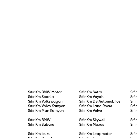
Sıfır Km
BMW Motor
Sıfır Km
Setra
Sıfı
Sıfır Km
Scania
Sıfır Km
Voyah
Sıfı
Sıfır Km
Volkswagen
Sıfır Km
DS Automobiles
Sıfı
Sıfır Km
Volvo Kamyon
Sıfır Km
Land Rover
Sıfı
Sıfır Km
Man Kamyon
Sıfır Km
Volvo
Sıfı
Sıfır Km
BMW
Sıfır Km
Skywell
Sıfı
Sıfır Km
Subaru
Sıfır Km
Maxus
Sıfı
Sıfır Km
Isuzu
Sıfır Km
Leapmotor
Sıfı