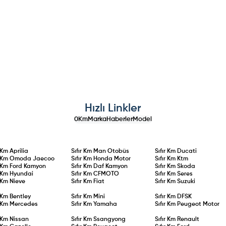
Hızlı Linkler
0Km
Marka
Haberler
Model
r Km
Aprilia
Sıfır Km
Man Otobüs
Sıfır Km
Ducati
r Km
Omoda Jaecoo
Sıfır Km
Honda Motor
Sıfır Km
Ktm
r Km
Ford Kamyon
Sıfır Km
Daf Kamyon
Sıfır Km
Skoda
r Km
Hyundai
Sıfır Km
CFMOTO
Sıfır Km
Seres
r Km
Nieve
Sıfır Km
Fiat
Sıfır Km
Suzuki
r Km
Bentley
Sıfır Km
Mini
Sıfır Km
DFSK
r Km
Mercedes
Sıfır Km
Yamaha
Sıfır Km
Peugeot Motor
r Km
Nissan
Sıfır Km
Ssangyong
Sıfır Km
Renault