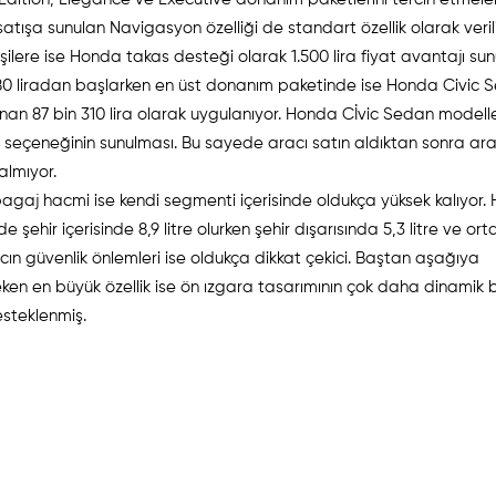
atışa sunulan Navigasyon özelliği de standart özellik olarak verili
şilere ise Honda takas desteği olarak 1.500 lira fiyat avantajı sun
n 980 liradan başlarken en üst donanım paketinde ise Honda Civic
nan 87 bin 310 lira olarak uygulanıyor. Honda Cİvic Sedan modelle
PG seçeneğinin sunulması. Bu sayede aracı satın aldıktan sonra a
almıyor.
 bagaj hacmi ise kendi segmenti içerisinde oldukça yüksek kalıyor
şehir içerisinde 8,9 litre olurken şehir dışarısında 5,3 litre ve or
racın güvenlik önlemleri ise oldukça dikkat çekici. Baştan aşağıya
en en büyük özellik ise ön ızgara tasarımının çok daha dinamik b
desteklenmiş.