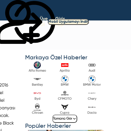
Üye
Giriş
Mobil Uygulamayı İndir
Ol
Yap
Markaya Özel Haberler
Alfa Romeo
Aprilia
Audi
 2016
Bentley
BMW
BMW Motor
el
Byd
CFMOTO
Chery
del
mpanyası
Citroen
Cupra
Dacia
acak.
Tümünü Gör
re Black
Popüler Haberler
i