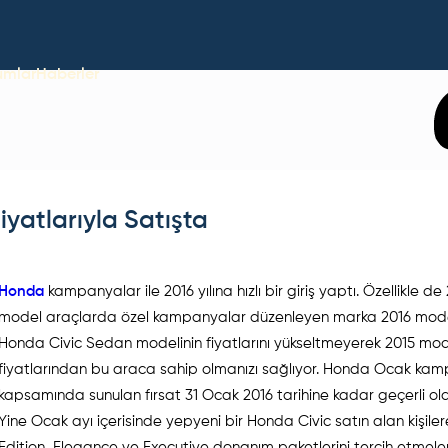
umlar
Haberler
yatlarıyla Satışta
Honda
kampanyalar ile 2016 yılına hızlı bir giriş yaptı. Özellikle de
model araçlarda özel kampanyalar düzenleyen marka 2016 mod
Honda Civic Sedan modelinin fiyatlarını yükseltmeyerek 2015 mo
fiyatlarından bu araca sahip olmanızı sağlıyor. Honda Ocak ka
kapsamında sunulan fırsat 31 Ocak 2016 tarihine kadar geçerli ol
Yine Ocak ayı içerisinde yepyeni bir Honda Civic satın alan kişile
Edition, Elegance ve Executive donanım paketlerini tercih etmeler