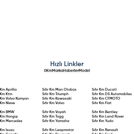
Hızlı Linkler
0Km
Marka
Haberler
Model
r Km
Aprilia
Sıfır Km
Man Otobüs
Sıfır Km
Ducati
r Km
Ktm
Sıfır Km
Triumph
Sıfır Km
DS Automobiles
r Km
Volvo Kamyon
Sıfır Km
Kawasaki
Sıfır Km
CFMOTO
r Km
Nieve
Sıfır Km
Volvo
Sıfır Km
Fiat
r Km
BMW
Sıfır Km
Voyah
Sıfır Km
Bentley
r Km
Hongqı
Sıfır Km
Togg
Sıfır Km
Land Rover
r Km
Mercedes
Sıfır Km
Yamaha
Sıfır Km
Yudo
r Km
Isuzu
Sıfır Km
Leapmotor
Sıfır Km
Renault