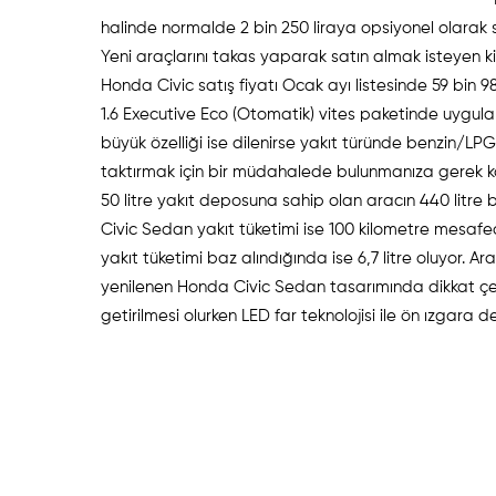
halinde normalde 2 bin 250 liraya opsiyonel olarak s
Yeni araçlarını takas yaparak satın almak isteyen ki
Honda Civic satış fiyatı Ocak ayı listesinde 59 bi
1.6 Executive Eco (Otomatik) vites paketinde uygula
büyük özelliği ise dilenirse yakıt türünde benzin/L
taktırmak için bir müdahalede bulunmanıza gerek k
50 litre yakıt deposuna sahip olan aracın 440 litre
Civic Sedan yakıt tüketimi ise 100 kilometre mesafede 
yakıt tüketimi baz alındığında ise 6,7 litre oluyor. A
yenilenen Honda Civic Sedan tasarımında dikkat çek
getirilmesi olurken LED far teknolojisi ile ön ızgara 