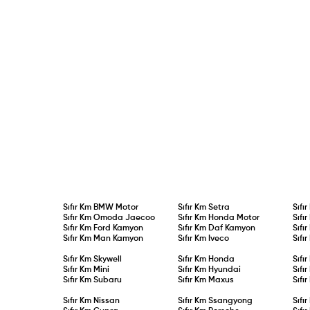
Sıfır Km
BMW Motor
Sıfır Km
Setra
Sıfı
Sıfır Km
Omoda Jaecoo
Sıfır Km
Honda Motor
Sıfı
Sıfır Km
Ford Kamyon
Sıfır Km
Daf Kamyon
Sıfı
Sıfır Km
Man Kamyon
Sıfır Km
Iveco
Sıfı
Sıfır Km
Skywell
Sıfır Km
Honda
Sıfı
Sıfır Km
Mini
Sıfır Km
Hyundai
Sıfı
Sıfır Km
Subaru
Sıfır Km
Maxus
Sıfı
Sıfır Km
Nissan
Sıfır Km
Ssangyong
Sıfı