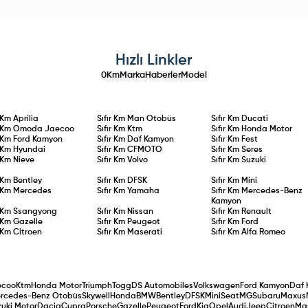
aile
150 bin
ra uzun
ajları veya
kleri
plerini
Hızlı Linkler
0Km
Marka
Haberler
Model
r Km
Aprilia
Sıfır Km
Man Otobüs
Sıfır Km
Ducati
r Km
Omoda Jaecoo
Sıfır Km
Ktm
Sıfır Km
Honda Motor
r Km
Ford Kamyon
Sıfır Km
Daf Kamyon
Sıfır Km
Fest
r Km
Hyundai
Sıfır Km
CFMOTO
Sıfır Km
Seres
r Km
Nieve
Sıfır Km
Volvo
Sıfır Km
Suzuki
r Km
Bentley
Sıfır Km
DFSK
Sıfır Km
Mini
r Km
Mercedes
Sıfır Km
Yamaha
Sıfır Km
Mercedes-Benz
Kamyon
r Km
Ssangyong
Sıfır Km
Nissan
Sıfır Km
Renault
r Km
Gazelle
Sıfır Km
Peugeot
Sıfır Km
Ford
r Km
Citroen
Sıfır Km
Maserati
Sıfır Km
Alfa Romeo
ecoo
Ktm
Honda Motor
Triumph
Togg
DS Automobiles
Volkswagen
Ford Kamyon
Daf 
rcedes-Benz Otobüs
Skywell
Honda
BMW
Bentley
DFSK
Mini
Seat
MG
Subaru
Maxus
uki Motor
Dacia
Cupra
Porsche
Gazelle
Peugeot
Ford
Kia
Opel
Audi
Jeep
Citroen
Ma