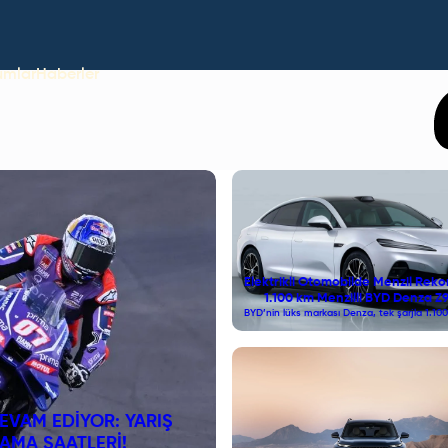
umlar
Haberler
Elektrikli Otomobilde Menzil Rekoru
1.100 km Menzilli BYD Denza Z
BYD’nin lüks markası Denza, tek şarjla 1.10
Siparişe Açıldı!
sunan ve 5 dakikada %70 şarj olabilen yeni el
sedani Z9S modelini tanıttı.
EVAM EDIYOR: YARIŞ
MAKYAJLI HYUNDAI IONI
LAMA SAATLERI!
TÜM ÖZE