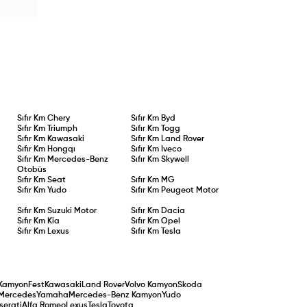
Sıfır Km
Chery
Sıfır Km
Byd
Sıfır Km
Triumph
Sıfır Km
Togg
Sıfır Km
Kawasaki
Sıfır Km
Land Rover
Sıfır Km
Hongqı
Sıfır Km
Iveco
Sıfır Km
Mercedes-Benz
Sıfır Km
Skywell
Otobüs
Sıfır Km
Seat
Sıfır Km
MG
Sıfır Km
Yudo
Sıfır Km
Peugeot Motor
Sıfır Km
Suzuki Motor
Sıfır Km
Dacia
Sıfır Km
Kia
Sıfır Km
Opel
Sıfır Km
Lexus
Sıfır Km
Tesla
Kamyon
Fest
Kawasaki
Land Rover
Volvo Kamyon
Skoda
Mercedes
Yamaha
Mercedes-Benz Kamyon
Yudo
serati
Alfa Romeo
Lexus
Tesla
Toyota