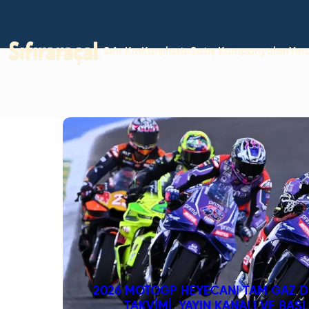
Sıfır Km
Karşılaştır
Satış Kampanyaları
Yor
2026 MOTOGP HEYECANI TAM GAZ D
TAKVIMI, YAYIN KANALI VE BAŞ