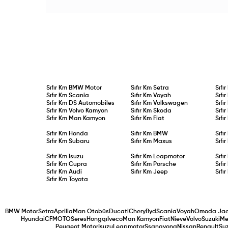
seçeneğiyle bu dinamik 
sıfır faiz desteği, peşin alımlarda
ve Bayon modellerinde 
otomobili, pratikliği ult
%8’e varan doğrudan indirim ve eski
TL’ye ulaşan nakit avant
menzille buluşturacak.
aracını getirenlere ek %7 takas
cazip faizli kredi seçene
avantajı sağlanıyor.
showroomlarda yeni sahi
bekliyor.
Sıfır Km
BMW Motor
Sıfır Km
Setra
Sıfı
Sıfır Km
Scania
Sıfır Km
Voyah
Sıfı
Sıfır Km
DS Automobiles
Sıfır Km
Volkswagen
Sıfı
Sıfır Km
Volvo Kamyon
Sıfır Km
Skoda
Sıfı
Sıfır Km
Man Kamyon
Sıfır Km
Fiat
Sıfı
Sıfır Km
Honda
Sıfır Km
BMW
Sıfı
Sıfır Km
Subaru
Sıfır Km
Maxus
Sıfı
Sıfır Km
Isuzu
Sıfır Km
Leapmotor
Sıfı
Sıfır Km
Cupra
Sıfır Km
Porsche
Sıfı
Sıfır Km
Audi
Sıfır Km
Jeep
Sıfı
Sıfır Km
Toyota
BMW Motor
Setra
Aprilia
Man Otobüs
Ducati
Chery
Byd
Scania
Voyah
Omoda Ja
Hyundai
CFMOTO
Seres
Hongqı
Iveco
Man Kamyon
Fiat
Nieve
Volvo
Suzuki
Me
Peugeot Motor
Isuzu
Leapmotor
Ssangyong
Nissan
Renault
Suz