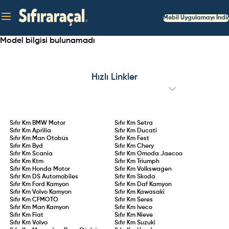
Mobil Uygulamayı İndir
Model bilgisi bulunamadı
Hızlı Linkler
Sıfır Km
BMW Motor
Sıfır Km
Setra
Sıfır Km
Aprilia
Sıfır Km
Ducati
Sıfır Km
Man Otobüs
Sıfır Km
Fest
Sıfır Km
Byd
Sıfır Km
Chery
Sıfır Km
Scania
Sıfır Km
Omoda Jaecoo
Sıfır Km
Ktm
Sıfır Km
Triumph
Sıfır Km
Honda Motor
Sıfır Km
Volkswagen
Sıfır Km
DS Automobiles
Sıfır Km
Skoda
Sıfır Km
Ford Kamyon
Sıfır Km
Daf Kamyon
Sıfır Km
Volvo Kamyon
Sıfır Km
Kawasaki
Sıfır Km
CFMOTO
Sıfır Km
Seres
Sıfır Km
Man Kamyon
Sıfır Km
Iveco
Sıfır Km
Fiat
Sıfır Km
Nieve
Sıfır Km
Volvo
Sıfır Km
Suzuki