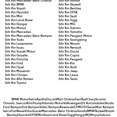
Sıfır Km
Mercedes-Benz Otobüs
Sıfır Km
Honda
Sıfır Km
BMW
Sıfır Km
Skywell
Sıfır Km
Voyah
Sıfır Km
Bentley
Sıfır Km
Hyundai
Sıfır Km
DFSK
Sıfır Km
Mini
Sıfır Km
Seat
Sıfır Km
Land Rover
Sıfır Km
Togg
Sıfır Km
Hongqı
Sıfır Km
MG
Sıfır Km
Maxus
Sıfır Km
Subaru
Sıfır Km
Mercedes
Sıfır Km
Yamaha
Sıfır Km
Mercedes-Benz Kamyon
Sıfır Km
Peugeot Motor
Sıfır Km
Yudo
Sıfır Km
Ssangyong
Sıfır Km
Leapmotor
Sıfır Km
Nissan
Sıfır Km
Isuzu
Sıfır Km
Renault
Sıfır Km
Suzuki Motor
Sıfır Km
Dacia
Sıfır Km
Gazelle
Sıfır Km
Cupra
Sıfır Km
Porsche
Sıfır Km
Peugeot
Sıfır Km
Ford
Sıfır Km
Kia
Sıfır Km
Opel
Sıfır Km
Audi
Sıfır Km
Maserati
Sıfır Km
Jeep
Sıfır Km
Citroen
Sıfır Km
Lexus
Sıfır Km
Alfa Romeo
Sıfır Km
Tesla
Sıfır Km
Toyota
BMW Motor
Setra
Aprilia
Ducati
Man Otobüs
Fest
Byd
Chery
Scania
Omoda Jaecoo
Ktm
Triumph
Honda Motor
Volkswagen
DS Automobiles
Skoda
Ford Kamyon
Daf Kamyon
Volvo Kamyon
Kawasaki
CFMOTO
Seres
Man Kamyon
Iveco
Fiat
Nieve
Volvo
Suzuki
Mercedes-Benz Otobüs
Honda
BMW
Skywell
Voyah
Bentley
Hyundai
DFSK
Mini
Seat
Land Rover
Togg
Hongqı
MG
Maxus
Subaru