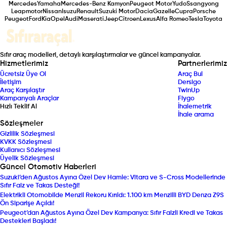
Mercedes
Yamaha
Mercedes-Benz Kamyon
Peugeot Motor
Yudo
Ssangyong
Leapmotor
Nissan
Isuzu
Renault
Suzuki Motor
Dacia
Gazelle
Cupra
Porsche
Peugeot
Ford
Kia
Opel
Audi
Maserati
Jeep
Citroen
Lexus
Alfa Romeo
Tesla
Toyota
Sıfır araç modelleri, detaylı karşılaştırmalar ve güncel kampanyalar.
Hizmetlerimiz
Partnerlerimiz
Ücretsiz Üye Ol
Araç Bul
İletişim
Dersigo
Araç Karşılaştır
TwinUp
Kampanyalı Araçlar
Fiygo
Hızlı Teklif Al
İhalemetrik
İhale arama
Sözleşmeler
Gizlilik Sözleşmesi
KVKK Sözleşmesi
Kullanıcı Sözleşmesi
Üyelik Sözleşmesi
Güncel Otomotiv Haberleri
Suzuki’den Ağustos Ayına Özel Dev Hamle: Vitara ve S-Cross Modellerinde
Sıfır Faiz ve Takas Desteği!
Elektrikli Otomobilde Menzil Rekoru Kırıldı: 1.100 km Menzilli BYD Denza Z9S
Ön Siparişe Açıldı!
Peugeot’dan Ağustos Ayına Özel Dev Kampanya: Sıfır Faizli Kredi ve Takas
Destekleri Başladı!