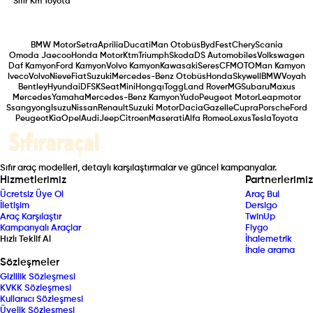
Sıfır Km
Toyota
BMW Motor
Setra
Aprilia
Ducati
Man Otobüs
Byd
Fest
Chery
Scania
Omoda Jaecoo
Honda Motor
Ktm
Triumph
Skoda
DS Automobiles
Volkswagen
Daf Kamyon
Ford Kamyon
Volvo Kamyon
Kawasaki
Seres
CFMOTO
Man Kamyon
Iveco
Volvo
Nieve
Fiat
Suzuki
Mercedes-Benz Otobüs
Honda
Skywell
BMW
Voyah
Bentley
Hyundai
DFSK
Seat
Mini
Hongqı
Togg
Land Rover
MG
Subaru
Maxus
Mercedes
Yamaha
Mercedes-Benz Kamyon
Yudo
Peugeot Motor
Leapmotor
Ssangyong
Isuzu
Nissan
Renault
Suzuki Motor
Dacia
Gazelle
Cupra
Porsche
Ford
Peugeot
Kia
Opel
Audi
Jeep
Citroen
Maserati
Alfa Romeo
Lexus
Tesla
Toyota
Sıfır araç modelleri, detaylı karşılaştırmalar ve güncel kampanyalar.
Hizmetlerimiz
Partnerlerimiz
Ücretsiz Üye Ol
Araç Bul
İletişim
Dersigo
Araç Karşılaştır
TwinUp
Kampanyalı Araçlar
Fiygo
Hızlı Teklif Al
İhalemetrik
İhale arama
Sözleşmeler
Gizlilik Sözleşmesi
KVKK Sözleşmesi
Kullanıcı Sözleşmesi
Üyelik Sözleşmesi