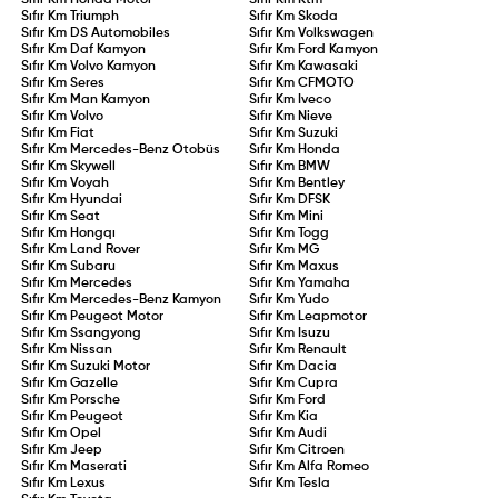
Sıfır Km
Honda Motor
Sıfır Km
Ktm
Sıfır Km
Triumph
Sıfır Km
Skoda
Sıfır Km
DS Automobiles
Sıfır Km
Volkswagen
Sıfır Km
Daf Kamyon
Sıfır Km
Ford Kamyon
Sıfır Km
Volvo Kamyon
Sıfır Km
Kawasaki
Sıfır Km
Seres
Sıfır Km
CFMOTO
Sıfır Km
Man Kamyon
Sıfır Km
Iveco
Sıfır Km
Volvo
Sıfır Km
Nieve
Sıfır Km
Fiat
Sıfır Km
Suzuki
Sıfır Km
Mercedes-Benz Otobüs
Sıfır Km
Honda
Sıfır Km
Skywell
Sıfır Km
BMW
Sıfır Km
Voyah
Sıfır Km
Bentley
Sıfır Km
Hyundai
Sıfır Km
DFSK
Sıfır Km
Seat
Sıfır Km
Mini
Sıfır Km
Hongqı
Sıfır Km
Togg
Sıfır Km
Land Rover
Sıfır Km
MG
Sıfır Km
Subaru
Sıfır Km
Maxus
Sıfır Km
Mercedes
Sıfır Km
Yamaha
Sıfır Km
Mercedes-Benz Kamyon
Sıfır Km
Yudo
Sıfır Km
Peugeot Motor
Sıfır Km
Leapmotor
Sıfır Km
Ssangyong
Sıfır Km
Isuzu
Sıfır Km
Nissan
Sıfır Km
Renault
Sıfır Km
Suzuki Motor
Sıfır Km
Dacia
Sıfır Km
Gazelle
Sıfır Km
Cupra
Sıfır Km
Porsche
Sıfır Km
Ford
Sıfır Km
Peugeot
Sıfır Km
Kia
Sıfır Km
Opel
Sıfır Km
Audi
Sıfır Km
Jeep
Sıfır Km
Citroen
Sıfır Km
Maserati
Sıfır Km
Alfa Romeo
Sıfır Km
Lexus
Sıfır Km
Tesla