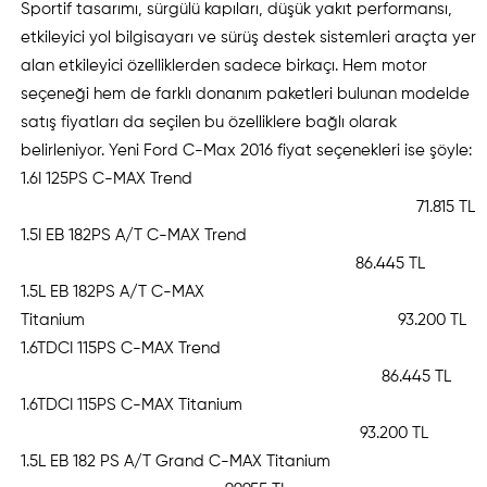
Sportif tasarımı, sürgülü kapıları, düşük yakıt performansı,
etkileyici yol bilgisayarı ve sürüş destek sistemleri araçta yer
alan etkileyici özelliklerden sadece birkaçı. Hem motor
seçeneği hem de farklı donanım paketleri bulunan modelde
satış fiyatları da seçilen bu özelliklere bağlı olarak
belirleniyor. Yeni Ford C-Max 2016 fiyat seçenekleri ise şöyle:
1.6I 125PS C-MAX Trend
71.815 TL
1.5I EB 182PS A/T C-MAX Trend
86.445 TL
1.5L EB 182PS A/T C-MAX
Titanium 93.200 TL
1.6TDCI 115PS C-MAX Trend
86.445 TL
1.6TDCI 115PS C-MAX Titanium
93.200 TL
1.5L EB 182 PS A/T Grand C-MAX Titanium