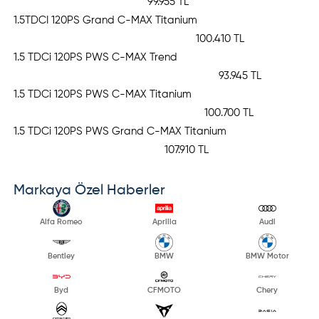
99.955 TL
1.5TDCI 120PS Grand C-MAX Titanium
100.410 TL
1.5 TDCi 120PS PWS C-MAX Trend
93.945 TL
1.5 TDCi 120PS PWS C-MAX Titanium
100.700 TL
1.5 TDCi 120PS PWS Grand C-MAX Titanium
107.910 TL
Markaya Özel Haberler
Alfa Romeo
Aprilia
Audi
Bentley
BMW
BMW Motor
Byd
CFMOTO
Chery