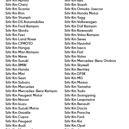
Sıfır Km
Aprilia
Sıfır Km
Byd
Sıfır Km
Chery
Sıfır Km
Voyah
Sıfır Km
Scania
Sıfır Km
Omoda Jaecoo
Sıfır Km
Ktm
Sıfır Km
Honda Motor
Sıfır Km
Triumph
Sıfır Km
Togg
Sıfır Km
DS Automobiles
Sıfır Km
Volkswagen
Sıfır Km
Ford Kamyon
Sıfır Km
Daf Kamyon
Sıfır Km
Skoda
Sıfır Km
Kawasaki
Sıfır Km
Fest
Sıfır Km
Volvo Kamyon
Sıfır Km
Land Rover
Sıfır Km
Seres
Sıfır Km
CFMOTO
Sıfır Km
Hyundai
Sıfır Km
Hongqı
Sıfır Km
Iveco
Sıfır Km
Man Kamyon
Sıfır Km
Fiat
Sıfır Km
Nieve
Sıfır Km
Volvo
Sıfır Km
Suzuki
Sıfır Km
Mercedes-Benz Otobüs
Sıfır Km
BMW
Sıfır Km
Skywell
Sıfır Km
Honda
Sıfır Km
Bentley
Sıfır Km
Mini
Sıfır Km
DFSK
Sıfır Km
Seat
Sıfır Km
MG
Sıfır Km
Subaru
Sıfır Km
Maxus
Sıfır Km
Mercedes
Sıfır Km
Yamaha
Sıfır Km
Mercedes-Benz Kamyon
Sıfır Km
Yudo
Sıfır Km
Peugeot Motor
Sıfır Km
Ssangyong
Sıfır Km
Nissan
Sıfır Km
Leapmotor
Sıfır Km
Isuzu
Sıfır Km
Renault
Sıfır Km
Suzuki Motor
Sıfır Km
Dacia
Sıfır Km
Gazelle
Sıfır Km
Porsche
Sıfır Km
Cupra
Sıfır Km
Ford
Sıfır Km
Peugeot
Sıfır Km
Kia
Sıfır Km
Audi
Sıfır Km
Opel