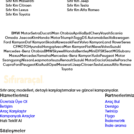
Sıfır Km
Maserati
Sıfır Km
Jeep
Sıfır Km
Citroen
Sıfır Km
Tesla
Sıfır Km
Lexus
Sıfır Km
Alfa Romeo
Sıfır Km
Toyota
BMW Motor
Setra
Ducati
Man Otobüs
Aprilia
Byd
Chery
Voyah
Scania
Omoda Jaecoo
Ktm
Honda Motor
Triumph
Togg
DS Automobiles
Volkswagen
Ford Kamyon
Daf Kamyon
Skoda
Kawasaki
Fest
Volvo Kamyon
Land Rover
Seres
CFMOTO
Hyundai
Hongqı
Iveco
Man Kamyon
Fiat
Nieve
Volvo
Suzuki
Mercedes-Benz Otobüs
BMW
Skywell
Honda
Bentley
Mini
DFSK
Seat
MG
Subaru
Maxus
Mercedes
Yamaha
Mercedes-Benz Kamyon
Yudo
Peugeot Motor
Ssangyong
Nissan
Leapmotor
Isuzu
Renault
Suzuki Motor
Dacia
Gazelle
Porsche
Cupra
Ford
Peugeot
Kia
Audi
Opel
Maserati
Jeep
Citroen
Tesla
Lexus
Alfa Romeo
Toyota
Sıfır araç modelleri, detaylı karşılaştırmalar ve güncel kampanyalar.
Hizmetlerimiz
Partnerlerimiz
Ücretsiz Üye Ol
Araç Bul
İletişim
Dersigo
Araç Karşılaştır
TwinUp
Kampanyalı Araçlar
Fiygo
Hızlı Teklif Al
İhalemetrik
İhale arama
Sözleşmeler