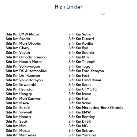
sürücüler için 2 yıllık aday
operasyonları, kronik mekanik
sürücülük süresi kanunlaştı. 75 ceza
arızalar ve Ford Edsel’i aratmayan
Hızlı Linkler
puanının aşılması, 0,20 promil üzeri
performansıyla model adeta sınıfta
alkol kullanımı veya kural
kaldı.
ihlallerinin tekrarı durumunda
ehliyet doğrudan iptal edilecek.
Sıfır Km
BMW Motor
Sıfır Km
Setra
Sıfır Km
Skoda
Sıfır Km
Ducati
Sıfır Km
Man Otobüs
Sıfır Km
Aprilia
Sıfır Km
Chery
Sıfır Km
Byd
Sıfır Km
Voyah
Sıfır Km
Scania
Sıfır Km
Omoda Jaecoo
Sıfır Km
Ktm
Sıfır Km
Honda Motor
Sıfır Km
Triumph
Sıfır Km
Volkswagen
Sıfır Km
Togg
Sıfır Km
DS Automobiles
Sıfır Km
Ford Kamyon
Sıfır Km
Daf Kamyon
Sıfır Km
Fest
Sıfır Km
Volvo Kamyon
Sıfır Km
Land Rover
Sıfır Km
Kawasaki
Sıfır Km
Seres
Sıfır Km
Hyundai
Sıfır Km
CFMOTO
Sıfır Km
Hongqı
Sıfır Km
Iveco
Sıfır Km
Man Kamyon
Sıfır Km
Fiat
Sıfır Km
Nieve
Sıfır Km
Volvo
Sıfır Km
Suzuki
Sıfır Km
Mercedes-Benz Otobüs
Sıfır Km
Skywell
Sıfır Km
BMW
Sıfır Km
Honda
Sıfır Km
Bentley
Sıfır Km
Seat
Sıfır Km
DFSK
Sıfır Km
Mini
Sıfır Km
MG
Sıfır Km
Maxus
Sıfır Km
Subaru
Sıfır Km
Mercedes
Sıfır Km
Yamaha