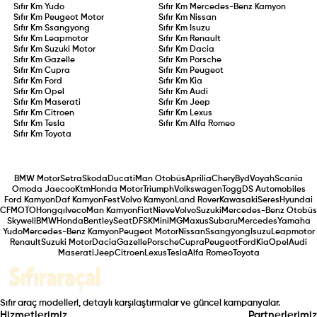
Sıfır Km
Yudo
Sıfır Km
Mercedes-Benz Kamyon
Sıfır Km
Peugeot Motor
Sıfır Km
Nissan
Sıfır Km
Ssangyong
Sıfır Km
Isuzu
Sıfır Km
Leapmotor
Sıfır Km
Renault
Sıfır Km
Suzuki Motor
Sıfır Km
Dacia
Sıfır Km
Gazelle
Sıfır Km
Porsche
Sıfır Km
Cupra
Sıfır Km
Peugeot
Sıfır Km
Ford
Sıfır Km
Kia
Sıfır Km
Opel
Sıfır Km
Audi
Sıfır Km
Maserati
Sıfır Km
Jeep
Sıfır Km
Citroen
Sıfır Km
Lexus
Sıfır Km
Tesla
Sıfır Km
Alfa Romeo
Sıfır Km
Toyota
BMW Motor
Setra
Skoda
Ducati
Man Otobüs
Aprilia
Chery
Byd
Voyah
Scania
Omoda Jaecoo
Ktm
Honda Motor
Triumph
Volkswagen
Togg
DS Automobiles
Ford Kamyon
Daf Kamyon
Fest
Volvo Kamyon
Land Rover
Kawasaki
Seres
Hyundai
CFMOTO
Hongqı
Iveco
Man Kamyon
Fiat
Nieve
Volvo
Suzuki
Mercedes-Benz Otobüs
Skywell
BMW
Honda
Bentley
Seat
DFSK
Mini
MG
Maxus
Subaru
Mercedes
Yamaha
Yudo
Mercedes-Benz Kamyon
Peugeot Motor
Nissan
Ssangyong
Isuzu
Leapmotor
Renault
Suzuki Motor
Dacia
Gazelle
Porsche
Cupra
Peugeot
Ford
Kia
Opel
Audi
Maserati
Jeep
Citroen
Lexus
Tesla
Alfa Romeo
Toyota
Sıfır araç modelleri, detaylı karşılaştırmalar ve güncel kampanyalar.
Hizmetlerimiz
Partnerlerimiz