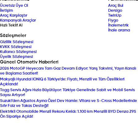
Ücretsiz Üye Ol
Araç Bul
İletişim
Dersigo
Araç Karşılaştır
TwinUp
Kampanyalı Araçlar
Fiygo
Hızlı Teklif Al
İhalemetrik
İhale arama
Sözleşmeler
Gizlilik Sözleşmesi
KVKK Sözleşmesi
Kullanıcı Sözleşmesi
Üyelik Sözleşmesi
Güncel Otomotiv Haberleri
2026 MotoGP Heyecanı Tam Gaz Devam Ediyor: Yarış Takvimi, Yayın Kanalı
ve Başlama Saatleri!
Makyajlı Hyundai IONIQ 6 Türkiye’de: Fiyatı, Menzili ve Tüm Özellikleri
Açıklandı!
Togg Servis Ağını Hızla Büyütüyor: Türkiye Genelinde Sabit ve Mobil Servis
Sayısı Artıyor!
Suzuki’den Ağustos Ayına Özel Dev Hamle: Vitara ve S-Cross Modellerinde
Sıfır Faiz ve Takas Desteği!
Elektrikli Otomobilde Menzil Rekoru Kırıldı: 1.100 km Menzilli BYD Denza Z9S
Ön Siparişe Açıldı!