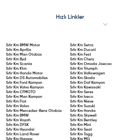
Hızlı Linkler
Sıfır Km
BMW Motor
Sıfır Km
Setra
Sıfır Km
Aprilia
Sıfır Km
Ducati
Sıfır Km
Man Otobüs
Sıfır Km
Fest
Sıfır Km
Byd
Sıfır Km
Chery
Sıfır Km
Scania
Sıfır Km
Omoda Jaecoo
Sıfır Km
Ktm
Sıfır Km
Triumph
Sıfır Km
Honda Motor
Sıfır Km
Volkswagen
Sıfır Km
DS Automobiles
Sıfır Km
Skoda
Sıfır Km
Ford Kamyon
Sıfır Km
Daf Kamyon
Sıfır Km
Volvo Kamyon
Sıfır Km
Kawasaki
Sıfır Km
CFMOTO
Sıfır Km
Seres
Sıfır Km
Man Kamyon
Sıfır Km
Iveco
Sıfır Km
Fiat
Sıfır Km
Nieve
Sıfır Km
Volvo
Sıfır Km
Suzuki
Sıfır Km
Mercedes-Benz Otobüs
Sıfır Km
Honda
Sıfır Km
BMW
Sıfır Km
Skywell
Sıfır Km
Voyah
Sıfır Km
Bentley
Sıfır Km
DFSK
Sıfır Km
Mini
Sıfır Km
Hyundai
Sıfır Km
Seat
Sıfır Km
Land Rover
Sıfır Km
Togg
Sıfır Km
Hongqı
Sıfır Km
MG