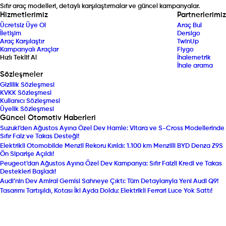
Sıfır araç modelleri, detaylı karşılaştırmalar ve güncel kampanyalar.
Hizmetlerimiz
Partnerlerimiz
Ücretsiz Üye Ol
Araç Bul
İletişim
Dersigo
Araç Karşılaştır
TwinUp
Kampanyalı Araçlar
Fiygo
Hızlı Teklif Al
İhalemetrik
İhale arama
Sözleşmeler
Gizlilik Sözleşmesi
KVKK Sözleşmesi
Kullanıcı Sözleşmesi
Üyelik Sözleşmesi
Güncel Otomotiv Haberleri
Suzuki’den Ağustos Ayına Özel Dev Hamle: Vitara ve S-Cross Modellerinde
Sıfır Faiz ve Takas Desteği!
Elektrikli Otomobilde Menzil Rekoru Kırıldı: 1.100 km Menzilli BYD Denza Z9S
Ön Siparişe Açıldı!
Peugeot’dan Ağustos Ayına Özel Dev Kampanya: Sıfır Faizli Kredi ve Takas
Destekleri Başladı!
Audi’nin Dev Amiral Gemisi Sahneye Çıktı: Tüm Detaylarıyla Yeni Audi Q9!
Tasarımı Tartışıldı, Kotası İki Ayda Doldu: Elektrikli Ferrari Luce Yok Sattı!