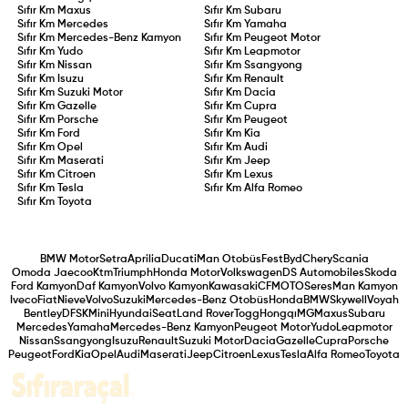
Sıfır Km
Maxus
Sıfır Km
Subaru
Sıfır Km
Mercedes
Sıfır Km
Yamaha
Sıfır Km
Mercedes-Benz Kamyon
Sıfır Km
Peugeot Motor
Sıfır Km
Yudo
Sıfır Km
Leapmotor
Sıfır Km
Nissan
Sıfır Km
Ssangyong
Sıfır Km
Isuzu
Sıfır Km
Renault
Sıfır Km
Suzuki Motor
Sıfır Km
Dacia
Sıfır Km
Gazelle
Sıfır Km
Cupra
Sıfır Km
Porsche
Sıfır Km
Peugeot
Sıfır Km
Ford
Sıfır Km
Kia
Sıfır Km
Opel
Sıfır Km
Audi
Sıfır Km
Maserati
Sıfır Km
Jeep
Sıfır Km
Citroen
Sıfır Km
Lexus
Sıfır Km
Tesla
Sıfır Km
Alfa Romeo
Sıfır Km
Toyota
BMW Motor
Setra
Aprilia
Ducati
Man Otobüs
Fest
Byd
Chery
Scania
Omoda Jaecoo
Ktm
Triumph
Honda Motor
Volkswagen
DS Automobiles
Skoda
Ford Kamyon
Daf Kamyon
Volvo Kamyon
Kawasaki
CFMOTO
Seres
Man Kamyon
Iveco
Fiat
Nieve
Volvo
Suzuki
Mercedes-Benz Otobüs
Honda
BMW
Skywell
Voyah
Bentley
DFSK
Mini
Hyundai
Seat
Land Rover
Togg
Hongqı
MG
Maxus
Subaru
Mercedes
Yamaha
Mercedes-Benz Kamyon
Peugeot Motor
Yudo
Leapmotor
Nissan
Ssangyong
Isuzu
Renault
Suzuki Motor
Dacia
Gazelle
Cupra
Porsche
Peugeot
Ford
Kia
Opel
Audi
Maserati
Jeep
Citroen
Lexus
Tesla
Alfa Romeo
Toyota