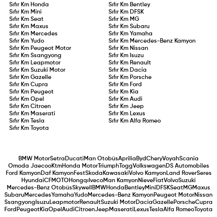
Sıfır Km
Honda
Sıfır Km
Bentley
Sıfır Km
Mini
Sıfır Km
DFSK
Sıfır Km
Seat
Sıfır Km
MG
Sıfır Km
Maxus
Sıfır Km
Subaru
Sıfır Km
Mercedes
Sıfır Km
Yamaha
Sıfır Km
Yudo
Sıfır Km
Mercedes-Benz Kamyon
Sıfır Km
Peugeot Motor
Sıfır Km
Nissan
Sıfır Km
Ssangyong
Sıfır Km
Isuzu
Sıfır Km
Leapmotor
Sıfır Km
Renault
Sıfır Km
Suzuki Motor
Sıfır Km
Dacia
Sıfır Km
Gazelle
Sıfır Km
Porsche
Sıfır Km
Cupra
Sıfır Km
Ford
Sıfır Km
Peugeot
Sıfır Km
Kia
Sıfır Km
Opel
Sıfır Km
Audi
Sıfır Km
Citroen
Sıfır Km
Jeep
Sıfır Km
Maserati
Sıfır Km
Lexus
Sıfır Km
Tesla
Sıfır Km
Alfa Romeo
Sıfır Km
Toyota
BMW Motor
Setra
Ducati
Man Otobüs
Aprilia
Byd
Chery
Voyah
Scania
Omoda Jaecoo
Ktm
Honda Motor
Triumph
Togg
Volkswagen
DS Automobiles
Ford Kamyon
Daf Kamyon
Fest
Skoda
Kawasaki
Volvo Kamyon
Land Rover
Seres
Hyundai
CFMOTO
Hongqı
Iveco
Man Kamyon
Nieve
Fiat
Volvo
Suzuki
Mercedes-Benz Otobüs
Skywell
BMW
Honda
Bentley
Mini
DFSK
Seat
MG
Maxus
Subaru
Mercedes
Yamaha
Yudo
Mercedes-Benz Kamyon
Peugeot Motor
Nissan
Ssangyong
Isuzu
Leapmotor
Renault
Suzuki Motor
Dacia
Gazelle
Porsche
Cupra
Ford
Peugeot
Kia
Opel
Audi
Citroen
Jeep
Maserati
Lexus
Tesla
Alfa Romeo
Toyota