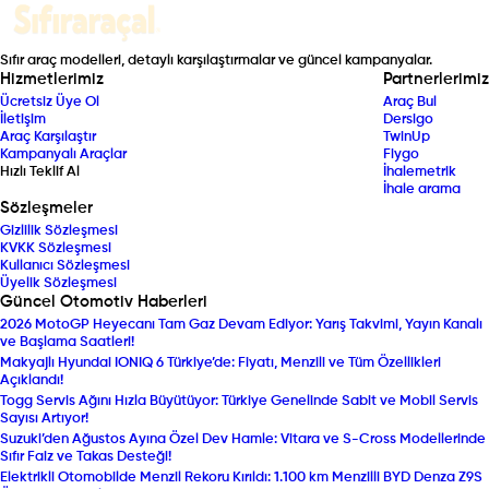
Sıfır araç modelleri, detaylı karşılaştırmalar ve güncel kampanyalar.
Hizmetlerimiz
Partnerlerimiz
Ücretsiz Üye Ol
Araç Bul
İletişim
Dersigo
Araç Karşılaştır
TwinUp
Kampanyalı Araçlar
Fiygo
Hızlı Teklif Al
İhalemetrik
İhale arama
Sözleşmeler
Gizlilik Sözleşmesi
KVKK Sözleşmesi
Kullanıcı Sözleşmesi
Üyelik Sözleşmesi
Güncel Otomotiv Haberleri
2026 MotoGP Heyecanı Tam Gaz Devam Ediyor: Yarış Takvimi, Yayın Kanalı
ve Başlama Saatleri!
Makyajlı Hyundai IONIQ 6 Türkiye’de: Fiyatı, Menzili ve Tüm Özellikleri
Açıklandı!
Togg Servis Ağını Hızla Büyütüyor: Türkiye Genelinde Sabit ve Mobil Servis
Sayısı Artıyor!
Suzuki’den Ağustos Ayına Özel Dev Hamle: Vitara ve S-Cross Modellerinde
Sıfır Faiz ve Takas Desteği!
Elektrikli Otomobilde Menzil Rekoru Kırıldı: 1.100 km Menzilli BYD Denza Z9S