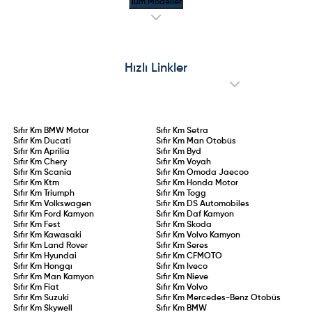
Tüm Modeller
Hızlı Linkler
Sıfır Km
BMW Motor
Sıfır Km
Setra
Sıfır Km
Ducati
Sıfır Km
Man Otobüs
Sıfır Km
Aprilia
Sıfır Km
Byd
Sıfır Km
Chery
Sıfır Km
Voyah
Sıfır Km
Scania
Sıfır Km
Omoda Jaecoo
Sıfır Km
Ktm
Sıfır Km
Honda Motor
Sıfır Km
Triumph
Sıfır Km
Togg
Sıfır Km
Volkswagen
Sıfır Km
DS Automobiles
Sıfır Km
Ford Kamyon
Sıfır Km
Daf Kamyon
Sıfır Km
Fest
Sıfır Km
Skoda
Sıfır Km
Kawasaki
Sıfır Km
Volvo Kamyon
Sıfır Km
Land Rover
Sıfır Km
Seres
Sıfır Km
Hyundai
Sıfır Km
CFMOTO
Sıfır Km
Hongqı
Sıfır Km
Iveco
Sıfır Km
Man Kamyon
Sıfır Km
Nieve
Sıfır Km
Fiat
Sıfır Km
Volvo
Sıfır Km
Suzuki
Sıfır Km
Mercedes-Benz Otobüs
Sıfır Km
Skywell
Sıfır Km
BMW