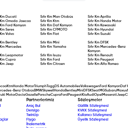
r Km
Ducati
Sıfır Km
Man Otobüs
Sıfır Km
Aprilia
r Km
Omoda Jaecoo
Sıfır Km
Ktm
Sıfır Km
Honda Motor
r Km
Ford Kamyon
Sıfır Km
Daf Kamyon
Sıfır Km
Kawasaki
r Km
Seres
Sıfır Km
CFMOTO
Sıfır Km
Hyundai
r Km
Volvo
Sıfır Km
Fiat
Sıfır Km
Suzuki
r Km
Bentley
Sıfır Km
Mini
Sıfır Km
DFSK
r Km
Mercedes
Sıfır Km
Yamaha
Sıfır Km
Mercedes-Benz
Kamyon
r Km
Leapmotor
Sıfır Km
Isuzu
Sıfır Km
Renault
r Km
Cupra
Sıfır Km
Ford
Sıfır Km
Peugeot
r Km
Jeep
Sıfır Km
Citroen
Sıfır Km
Alfa Romeo
ecoo
Ktm
Honda Motor
Triumph
Togg
DS Automobiles
Volkswagen
Ford Kamyon
Daf 
rcedes-Benz Otobüs
BMW
Skywell
Honda
Bentley
Mini
DFSK
Seat
MG
Subaru
Maxus
uki Motor
Dacia
Gazelle
Porsche
Cupra
Ford
Peugeot
Kia
Audi
Opel
Maserati
Jeep
C
z
Partnerlerimiz
Sözleşmeler
l
Araç Bul
Gizlilik Sözleşmesi
Dersigo
KVKK Sözleşmesi
TwinUp
Kullanıcı Sözleşmesi
açlar
Fiygo
Üyelik Sözleşmesi
İhalemetrik