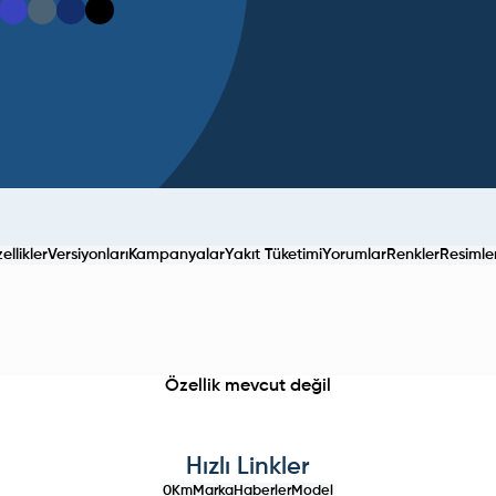
llikler
Versiyonları
Kampanyalar
Yakıt Tüketimi
Yorumlar
Renkler
Resimle
Özellik mevcut değil
Hızlı Linkler
0Km
Marka
Haberler
Model