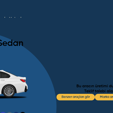
umlar
Haberler
 Sedan
Bu aracın üretimi d
Teklif talebi al
Benzer araçları gör
Marka ar