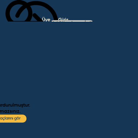
Üye
Giriş
Mobil Uygulamayı İndir
Ol
Yap
urdurulmuştur.
amazsınız.
açlarını gör