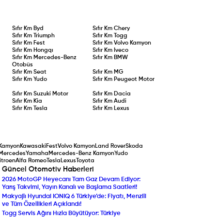
Sıfır Km
Byd
Sıfır Km
Chery
Sıfır Km
Triumph
Sıfır Km
Togg
Sıfır Km
Fest
Sıfır Km
Volvo Kamyon
Sıfır Km
Hongqı
Sıfır Km
Iveco
Sıfır Km
Mercedes-Benz
Sıfır Km
BMW
Otobüs
Sıfır Km
Seat
Sıfır Km
MG
Sıfır Km
Yudo
Sıfır Km
Peugeot Motor
Sıfır Km
Suzuki Motor
Sıfır Km
Dacia
Sıfır Km
Kia
Sıfır Km
Audi
Sıfır Km
Tesla
Sıfır Km
Lexus
Kamyon
Kawasaki
Fest
Volvo Kamyon
Land Rover
Skoda
Mercedes
Yamaha
Mercedes-Benz Kamyon
Yudo
itroen
Alfa Romeo
Tesla
Lexus
Toyota
Güncel Otomotiv Haberleri
2026 MotoGP Heyecanı Tam Gaz Devam Ediyor:
Peugeot’dan Ağustos A
Yarış Takvimi, Yayın Kanalı ve Başlama Saatleri!
Sıfır Faizli Kredi ve Taka
Makyajlı Hyundai IONIQ 6 Türkiye’de: Fiyatı, Menzili
Audi’nin Dev Amiral Gem
ve Tüm Özellikleri Açıklandı!
Detaylarıyla Yeni Audi Q
Togg Servis Ağını Hızla Büyütüyor: Türkiye
Tasarımı Tartışıldı, Kotas