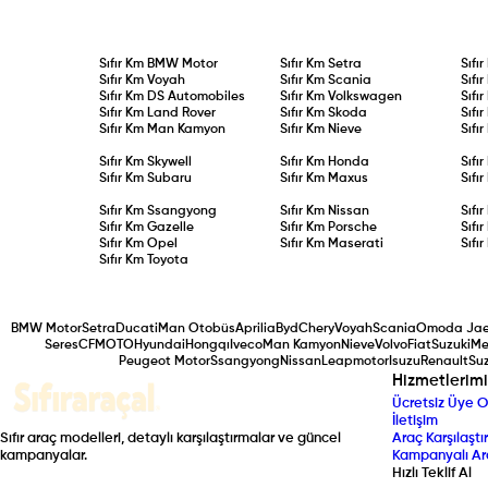
Sıfır Km
BMW Motor
Sıfır Km
Setra
Sıfı
Sıfır Km
Voyah
Sıfır Km
Scania
Sıfı
Sıfır Km
DS Automobiles
Sıfır Km
Volkswagen
Sıfı
Sıfır Km
Land Rover
Sıfır Km
Skoda
Sıfı
Sıfır Km
Man Kamyon
Sıfır Km
Nieve
Sıfı
Sıfır Km
Skywell
Sıfır Km
Honda
Sıfı
Sıfır Km
Subaru
Sıfır Km
Maxus
Sıfı
Sıfır Km
Ssangyong
Sıfır Km
Nissan
Sıfı
Sıfır Km
Gazelle
Sıfır Km
Porsche
Sıfı
Sıfır Km
Opel
Sıfır Km
Maserati
Sıfı
Sıfır Km
Toyota
BMW Motor
Setra
Ducati
Man Otobüs
Aprilia
Byd
Chery
Voyah
Scania
Omoda Ja
Seres
CFMOTO
Hyundai
Hongqı
Iveco
Man Kamyon
Nieve
Volvo
Fiat
Suzuki
Me
Peugeot Motor
Ssangyong
Nissan
Leapmotor
Isuzu
Renault
Suz
Hizmetlerimi
Ücretsiz Üye O
İletişim
Sıfır araç modelleri, detaylı karşılaştırmalar ve güncel
Araç Karşılaştır
kampanyalar.
Kampanyalı Ar
Hızlı Teklif Al