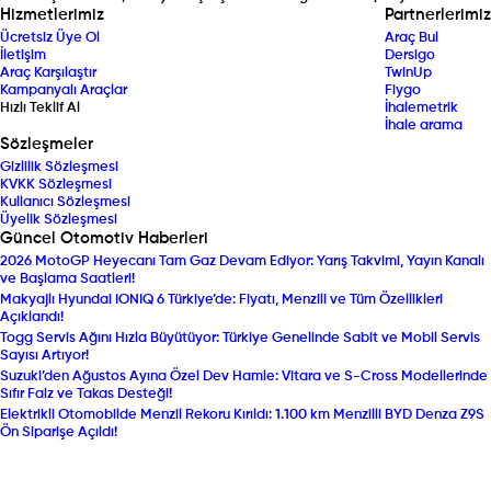
Hizmetlerimiz
Partnerlerimiz
Ücretsiz Üye Ol
Araç Bul
İletişim
Dersigo
Araç Karşılaştır
TwinUp
Kampanyalı Araçlar
Fiygo
Hızlı Teklif Al
İhalemetrik
İhale arama
Sözleşmeler
Gizlilik Sözleşmesi
KVKK Sözleşmesi
Kullanıcı Sözleşmesi
Üyelik Sözleşmesi
Güncel Otomotiv Haberleri
2026 MotoGP Heyecanı Tam Gaz Devam Ediyor: Yarış Takvimi, Yayın Kanalı
ve Başlama Saatleri!
Makyajlı Hyundai IONIQ 6 Türkiye’de: Fiyatı, Menzili ve Tüm Özellikleri
Açıklandı!
Togg Servis Ağını Hızla Büyütüyor: Türkiye Genelinde Sabit ve Mobil Servis
Sayısı Artıyor!
Suzuki’den Ağustos Ayına Özel Dev Hamle: Vitara ve S-Cross Modellerinde
Sıfır Faiz ve Takas Desteği!
Elektrikli Otomobilde Menzil Rekoru Kırıldı: 1.100 km Menzilli BYD Denza Z9S
Ön Siparişe Açıldı!