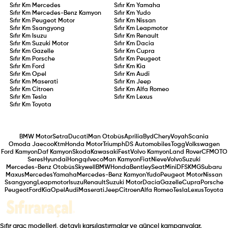
Sıfır Km
Mercedes
Sıfır Km
Yamaha
Sıfır Km
Mercedes-Benz Kamyon
Sıfır Km
Yudo
Sıfır Km
Peugeot Motor
Sıfır Km
Nissan
Sıfır Km
Ssangyong
Sıfır Km
Leapmotor
Sıfır Km
Isuzu
Sıfır Km
Renault
Sıfır Km
Suzuki Motor
Sıfır Km
Dacia
Sıfır Km
Gazelle
Sıfır Km
Cupra
Sıfır Km
Porsche
Sıfır Km
Peugeot
Sıfır Km
Ford
Sıfır Km
Kia
Sıfır Km
Opel
Sıfır Km
Audi
Sıfır Km
Maserati
Sıfır Km
Jeep
Sıfır Km
Citroen
Sıfır Km
Alfa Romeo
Sıfır Km
Tesla
Sıfır Km
Lexus
Sıfır Km
Toyota
BMW Motor
Setra
Ducati
Man Otobüs
Aprilia
Byd
Chery
Voyah
Scania
Omoda Jaecoo
Ktm
Honda Motor
Triumph
DS Automobiles
Togg
Volkswagen
Ford Kamyon
Daf Kamyon
Skoda
Kawasaki
Fest
Volvo Kamyon
Land Rover
CFMOTO
Seres
Hyundai
Hongqı
Iveco
Man Kamyon
Fiat
Nieve
Volvo
Suzuki
Mercedes-Benz Otobüs
Skywell
BMW
Honda
Bentley
Seat
Mini
DFSK
MG
Subaru
Maxus
Mercedes
Yamaha
Mercedes-Benz Kamyon
Yudo
Peugeot Motor
Nissan
Ssangyong
Leapmotor
Isuzu
Renault
Suzuki Motor
Dacia
Gazelle
Cupra
Porsche
Peugeot
Ford
Kia
Opel
Audi
Maserati
Jeep
Citroen
Alfa Romeo
Tesla
Lexus
Toyota
Sıfır araç modelleri, detaylı karşılaştırmalar ve güncel kampanyalar.