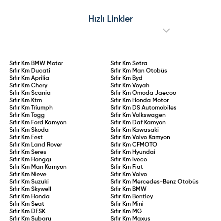
Hızlı Linkler
Sıfır Km
BMW Motor
Sıfır Km
Setra
Sıfır Km
Ducati
Sıfır Km
Man Otobüs
Sıfır Km
Aprilia
Sıfır Km
Byd
Sıfır Km
Chery
Sıfır Km
Voyah
Sıfır Km
Scania
Sıfır Km
Omoda Jaecoo
Sıfır Km
Ktm
Sıfır Km
Honda Motor
Sıfır Km
Triumph
Sıfır Km
DS Automobiles
Sıfır Km
Togg
Sıfır Km
Volkswagen
Sıfır Km
Ford Kamyon
Sıfır Km
Daf Kamyon
Sıfır Km
Skoda
Sıfır Km
Kawasaki
Sıfır Km
Fest
Sıfır Km
Volvo Kamyon
Sıfır Km
Land Rover
Sıfır Km
CFMOTO
Sıfır Km
Seres
Sıfır Km
Hyundai
Sıfır Km
Hongqı
Sıfır Km
Iveco
Sıfır Km
Man Kamyon
Sıfır Km
Fiat
Sıfır Km
Nieve
Sıfır Km
Volvo
Sıfır Km
Suzuki
Sıfır Km
Mercedes-Benz Otobüs
Sıfır Km
Skywell
Sıfır Km
BMW
Sıfır Km
Honda
Sıfır Km
Bentley
Sıfır Km
Seat
Sıfır Km
Mini
Sıfır Km
DFSK
Sıfır Km
MG
Sıfır Km
Subaru
Sıfır Km
Maxus